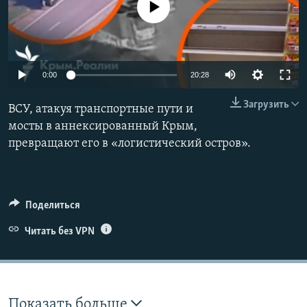
No media source currently available
ПРИСОЕДИНЯЙТЕСЬ!
ПОБЕДИТЕЛЕЙ НЕ СУДЯТ?
КРЫМ.НЕПОКОРЕННЫЙ
ELIFBE
Auto
0:00
20:28
УКРАИНСКАЯ ПРОБЛЕМА КРЫМА
240p
Все сайты RFE/RL
Загрузить
ВСУ, атакуя транспортные пути и
360p
мосты в аннексированный Крым,
превращают его в «логистический остров».
480p
Auto
240p
360p
480p
720p
720p
1080p
1080p
Поделиться
Читать без VPN
Показать больше