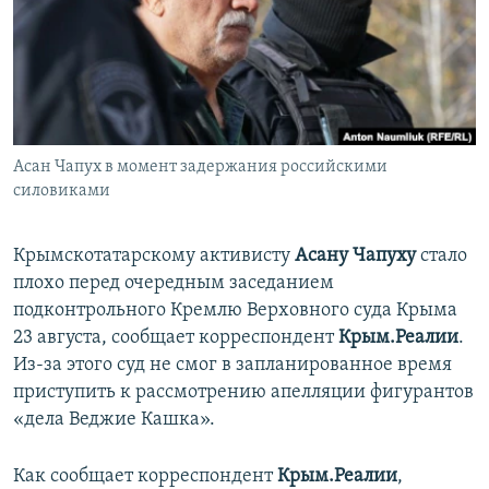
ПРИСОЕДИНЯЙТЕСЬ!
ПОБЕДИТЕЛЕЙ НЕ СУДЯТ?
КРЫМ.НЕПОКОРЕННЫЙ
ELIFBE
УКРАИНСКАЯ ПРОБЛЕМА КРЫМА
Все сайты RFE/RL
Асан Чапух в момент задержания российскими
силовиками
Крымскотатарскому активисту
Асану Чапуху
стало
плохо перед очередным заседанием
подконтрольного Кремлю Верховного суда Крыма
23 августа, сообщает корреспондент
Крым.Реалии
.
Из-за этого суд не смог в запланированное время
приступить к рассмотрению апелляции фигурантов
«дела Веджие Кашка».
Как сообщает корреспондент
Крым.Реалии
,