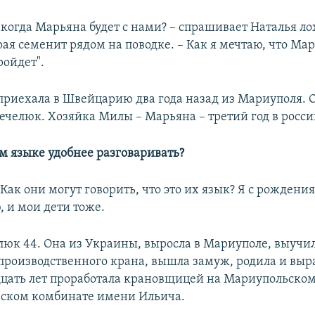
 когда Марьяна будет с нами? – спрашивает Наталья л
рая семенит рядом на поводке. – Как я мечтаю, что Ма
ройдет".
риехала в Швейцарию два года назад из Мариуполя. 
Чечелюк. Хозяйка Милы – Марьяна – третий год в росси
ом языке удобнее разговаривать?
 Как они могут говорить, что это их язык? Я с рождени
, и мои дети тоже.
люк 44. Она из Украины, выросла в Мариуполе, выучил
роизводственного крана, вышла замуж, родила и выр
дцать лет проработала крановщицей на Мариупольско
ском комбинате имени Ильича.