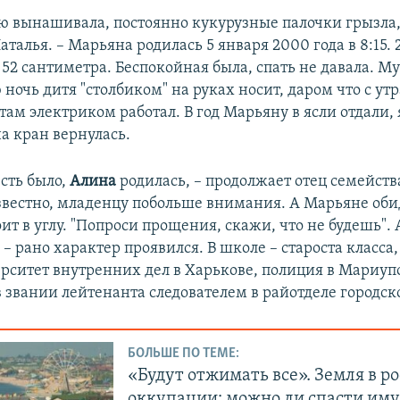
ую вынашивала, постоянно кукурузные палочки грызла,
талья. – Марьяна родилась 5 января 2000 года в 8:15.
52 сантиметра. Беспокойная была, спать не давала. М
ночь дитя "столбиком" на руках носит, даром что с утр
там электриком работал. В год Марьяну в ясли отдали, 
на кран вернулась.
сть было,
Алина
родилась, – продолжает отец семейств
Известно, младенцу побольше внимания. А Марьяне оби
ит в углу. "Попроси прощения, скажи, что не будешь". 
" – рано характер проявился. В школе – староста класса,
рситет внутренних дел в Харькове, полиция в Мариупо
в звании лейтенанта следователем в райотделе городск
БОЛЬШЕ ПО ТЕМЕ:
«Будут отжимать все». Земля в р
оккупации: можно ли спасти им