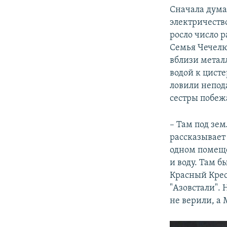
Сначала думал
электричество
росло число р
Семья Чечелю
вблизи метал
водой к цист
ловили непода
сестры побежа
– Там под зе
рассказывает 
одном помеще
и воду. Там б
Красный Крес
"Азовстали". 
не верили, а 