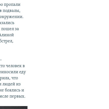
ро пропали
в подвалы,
в окружении.
азались
 пошел за
 Алиной
бстрел,
–
сто человек в
приносили еду
рила, что
и людей из
ие боялись и
числе первых.