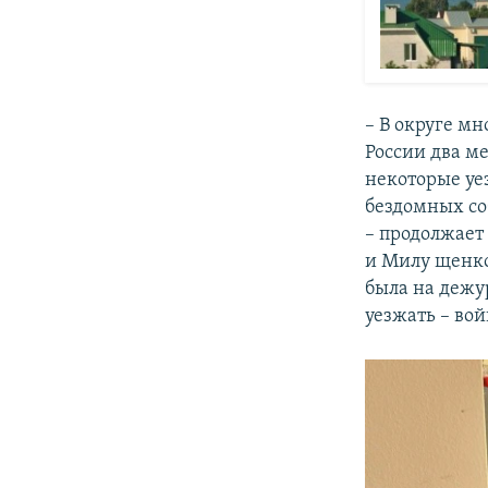
– В округе м
России два ме
некоторые уе
бездомных со
– продолжает 
и Милу щенко
была на дежур
уезжать – вой