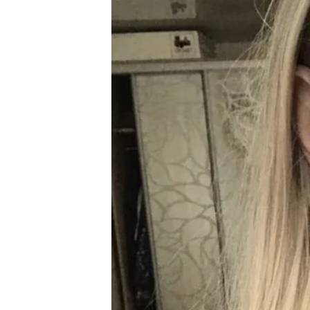
ПОБЕДИТЕЛЕЙ НЕ СУДЯТ?
КРЫМ.НЕПОКОРЕННЫЙ
ELIFBE
УКРАИНСКАЯ ПРОБЛЕМА КРЫМА