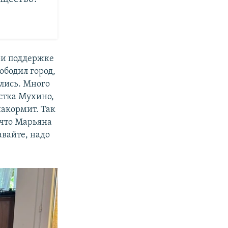
ри поддержке
ободил город,
лись. Много
стка Мухино,
накормит. Так
 что Марьяна
авайте, надо