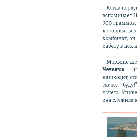
– Когда перв
вспоминает На
900 граммов, 
хороший, всю 
комбинат, он 
работу в цех 
– Марьяне ше
Чечелюк
. – 
нашкодит, сто
скажу – буду!
почета. Униве
она служила 