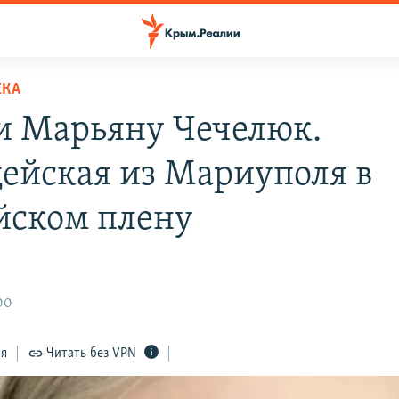
ЕКА
и Марьяну Чечелюк.
ейская из Мариуполя в
йском плену
00
ся
Читать без VPN