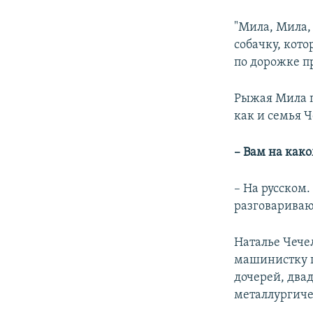
"Мила, Мила,
собачку, кото
по дорожке п
Рыжая Мила п
как и семья 
– Вам на как
– На русском.
разговариваю
Наталье Чече
машинистку п
дочерей, два
металлургиче