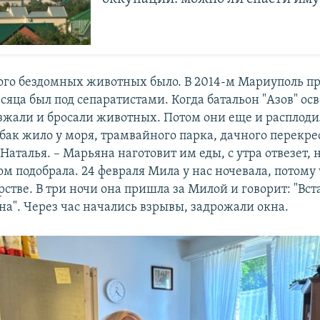
ного бездомных животных было. В 2014-м Мариуполь п
сяца был под сепаратистами. Когда батальон "Азов" осв
зжали и бросали животных. Потом они еще и расплоди
бак жило у моря, трамвайного парка, дачного перекре
Наталья. – Марьяна наготовит им еды, с утра отвезет, 
м подобрала. 24 февраля Мила у нас ночевала, потому
стве. В три ночи она пришла за Милой и говорит: "Вст
на". Через час начались взрывы, задрожали окна.