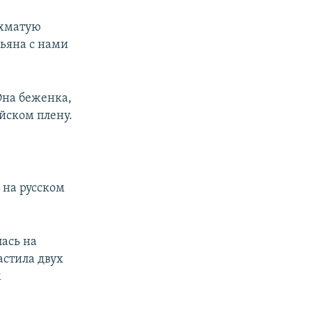
охматую
рьяна с нами
Она беженка,
йском плену.
я на русском
ась на
астила двух
м