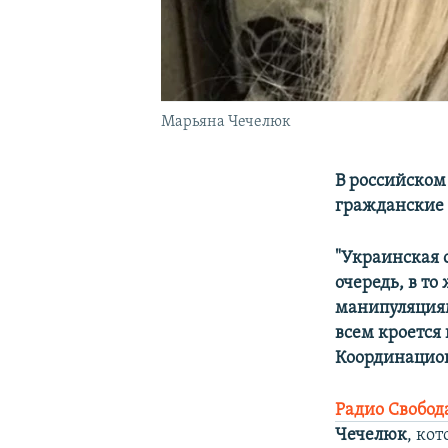
Марьяна Чечелюк
В российском
гражданские 
"Украинская 
очередь, в т
манипуляциям
всем кроется
Координацион
Радио Свобод
Чечелюк
, ко