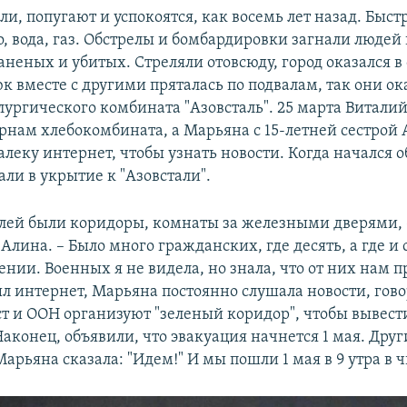
и, попугают и успокоятся, как восемь лет назад. Быст
, вода, газ. Обстрелы и бомбардировки загнали людей 
аненых и убитых. Стреляли отовсюду, город оказался 
к вместе с другими пряталась по подвалам, так они ок
лургического комбината "Азовсталь". 25 марта Виталий
ернам хлебокомбината, а Марьяна с 15-летней сестрой
леку интернет, чтобы узнать новости. Когда начался о
ли в укрытие к "Азовстали".
млей были коридоры, комнаты за железными дверями, 
Алина. – Было много гражданских, где десять, а где и 
нии. Военных я не видела, но знала, что от них нам 
ыл интернет, Марьяна постоянно слушала новости, гово
т и ООН организуют "зеленый коридор", чтобы вывест
Наконец, объявили, что эвакуация начнется 1 мая. Друг
Марьяна сказала: "Идем!" И мы пошли 1 мая в 9 утра в 