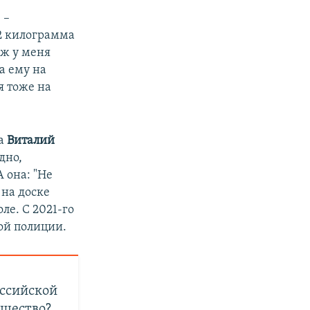
 –
 2 килограмма
уж у меня
а ему на
я тоже на
а
Виталий
дно,
А она: "Не
 на доске
ле. С 2021-го
ой полиции.
оссийской
ущество?