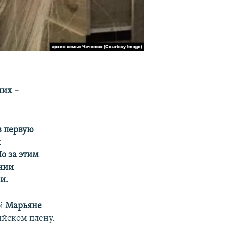
них –
в первую
я
о за этим
ении
и.
ей
Марьяне
ийском плену.