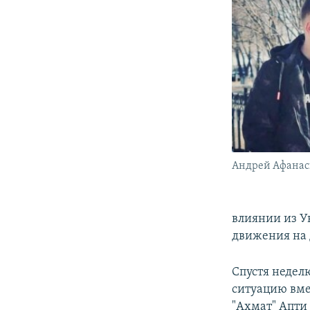
Андрей Афанас
влиянии из У
движения на 
Спустя недел
ситуацию вм
"Ахмат" Апти