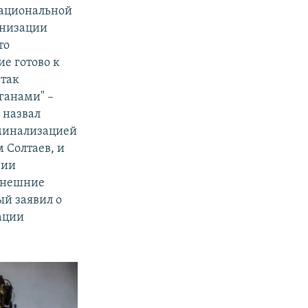
ациональной
анизации
то
е готово к
 так
ганами" –
 назвал
иминализацией
 Солтаев, и
нии
внешние
й заявил о
ации