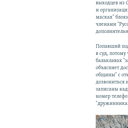
выходцев из 
и организаци
масках" блок
членами "Русс
дополнительн
Попавший под
в суд, потому
балаклавах "з
объясняет до
общины" с от
дозвониться и
записаны кад
номер телефо
"дружинникам