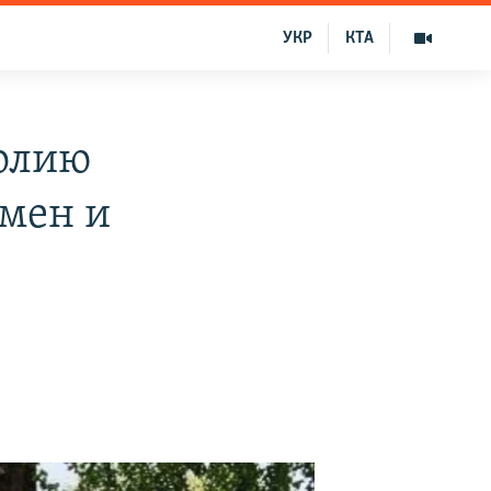
УКР
КТА
полию
смен и