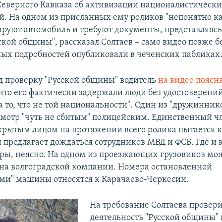
Северного Кавказа об активизации националистическ
й. На одном из присланных ему роликов "непонятно к
ируют автомобиль и требуют документы, представляясь
кой общины", рассказал Солтаев – само видео позже б
ых подробностей опубликовали в чеченских пабликах
 проверку "Русской общины" водитель
на видео поясн
 что его фактически задержали люди без удостоверений
а то, что не той национальности". Один из "дружинник
смотр "чуть не сбитым" полицейским. Единственный чл
крытым лицом на протяжении всего ролика пытается 
 предлагает дождаться сотрудников МВД и ФСБ. Где и 
ры, неясно. На одном из проезжающих грузовиков мо
на волгоградской компании. Номера остановленной
и" машины относятся к Карачаево-Черкесии.
На требование Солтаева провер
деятельность "Русской общины"