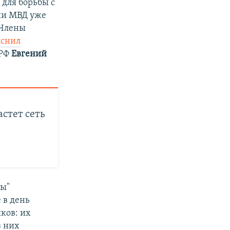
ь
для борьбы с
ии МВД уже
 Члены
яснил
 РФ
Евгений
астет сеть
ны"
 в день
ков: их
з них