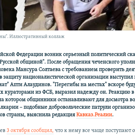
ины". Иллюстративный коллаж
ийской Федерации возник серьезный политический ска
"Русской общиной". После обращения чеченского упол
ловека Мансура Солтаева с требованием проверить дея
в защиту националистической организации выступил
ат" Апти Алаудинов. "Перегибы на местах" вскоре буд
х кураторами из ФСБ, выразил надежду он. Реакцию в
на котором общинники останавливают для досмотра во
лкарии – подобные добровольческие патрули организо
дов страны, выяснила редакция
Кавказ.Реалии
.
аев
3 октября сообщил
,
что к нему все чаще поступают 