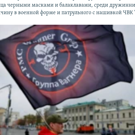
ица черными масками и балаклавами, среди дружинн
чину в военной форме и патрульного с нашивкой ЧВК "