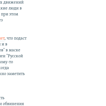
их движений
акие люди в
 при этом
ез
.
яет
, что подаст
 и в
ов" в маске
ен "Русской
кому-то
когда
жно заметить
ить
 и обвинения