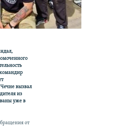
ндал,
номоченного
тельность
 командир
ут
 Чечне вызвал
дителя из
ваны уже в
обращения от