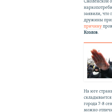
Смоленской о
наркопотреби
заявили, что
дружины прим
причину
про
Козлов
.
На юге стран
складывается
города 7-8 с
можно отличи