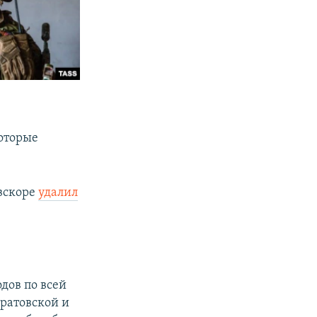
которые
 вскоре
удалил
дов по всей
аратовской и