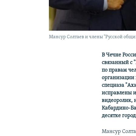
Мансур Солтаев и члены "Русской общ
В Чечне Росс
связанный с 
по правам че
организации 
спецназа "Ахм
исправлены и
видеоролик, 
Кабардино-Ба
десятке горо
Мансур Солт