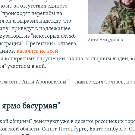
о из-за отсутствия единого
 "происходят перегибы на
ил он и выразил надежду, что
ину" приведут в надлежащее
 кураторы из "некоторых служб
Апти Алаудинов
страции". Претензии Солтаева,
динов,
касались не всей
, а конкретных нарушений закона со стороны людей, 
я" участием в ней.
гласен с Апти Ароновичем", – подтвердил Солтаев, но
т ярмо басурман"
ской общины" действуют уже в десятке российских горо
ковской области, Санкт-Петербурге, Екатеринбурге, С