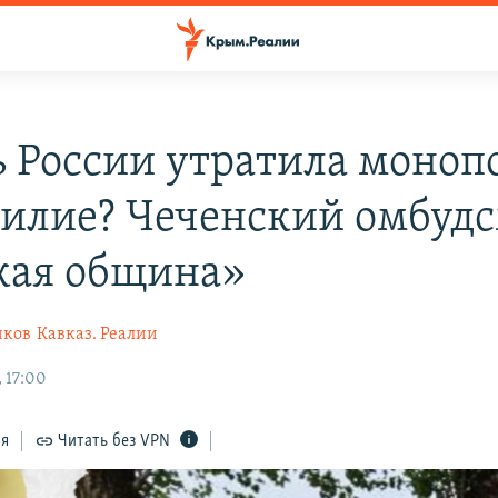
ь России утратила моно
силие? Чеченский омбуд
кая община»
иков
Кавказ. Реалии
 17:00
ся
Читать без VPN