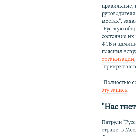
правильные, н
руководителя
местах", заяв
"Русскую общ
состояние их
ФСБ и админи
пояснил Алау
организации
"прикрываютс
"Полностью со
эту запись
.
"Нас гне
Патрули "Рус
стране: в Мос