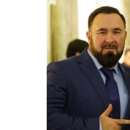
ПОБЕДИТЕЛЕЙ НЕ СУДЯТ?
КРЫМ.НЕПОКОРЕННЫЙ
ELIFBE
УКРАИНСКАЯ ПРОБЛЕМА КРЫМА