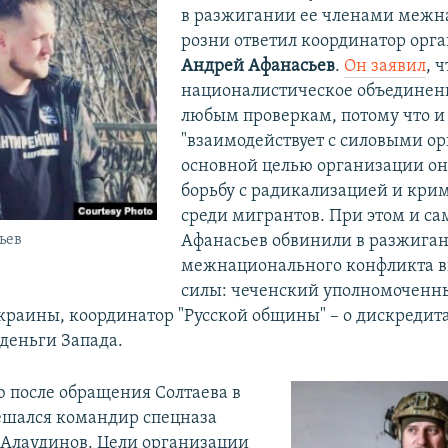
в разжигании ее членами межн
розни ответил координатор орг
Андрей Афанасьев
.
Он заявил
, ч
националистическое объединени
любым проверкам, потому что и
"взаимодействует с силовыми ор
основной целью организации он
борьбу с радикализацией и кр
среди мигрантов. При этом и сам
Афанасьев обвинили в разжига
ьев
межнационального конфликта 
силы: чеченский уполномоченны
краины, координатор "Русской общины" – о дискредит
деньги Запада.
ю после обращения Солтаева в
ешался командир спецназа
 Алаудинов. Цели организации