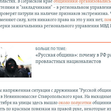
бластях. В Пермском крае
общинники организовалис
телями и "закладчиками" – в региональном управлен
 проверят патрули на наличие признаков экстремизма.
еняют силу, хотя никакого права на это у них нет,
по
верки замначальника регионального управления МВД
БОЛЬШЕ ПО ТЕМЕ:
«Русская община»: почему в РФ р
провластных националистов
ы напряженная ситуация с дружинами "Русской общи
 в Невинномысске Ставропольского края. На выходные
ентября на улицы здесь вышло
около полусотни
общинни
ть по красным повязкам на правой руке, некоторые и