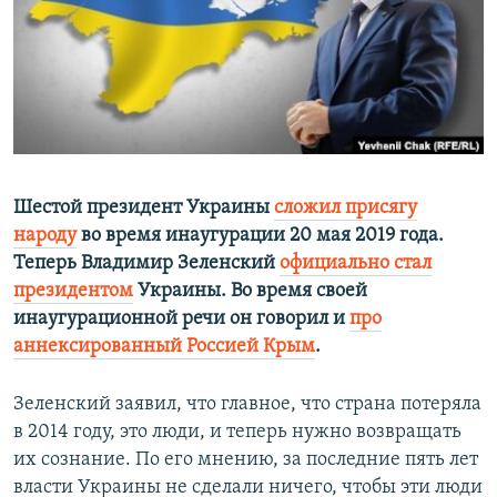
ПРИСОЕДИНЯЙТЕСЬ!
ПОБЕДИТЕЛЕЙ НЕ СУДЯТ?
КРЫМ.НЕПОКОРЕННЫЙ
ELIFBE
УКРАИНСКАЯ ПРОБЛЕМА КРЫМА
Все сайты RFE/RL
Шестой президент Украины
сложил присягу
народу
во время инаугурации 20 мая 2019 года.
Теперь Владимир Зеленский
официально стал
президентом
Украины. Во время своей
инаугурационной речи он говорил и
про
аннексированный Россией Крым
.
Зеленский заявил, что главное, что страна потеряла
в 2014 году, это люди, и теперь нужно возвращать
их сознание. По его мнению, за последние пять лет
власти Украины не сделали ничего, чтобы эти люди