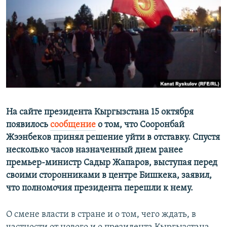
ПРИСОЕДИНЯЙТЕСЬ!
ПОБЕДИТЕЛЕЙ НЕ СУДЯТ?
КРЫМ.НЕПОКОРЕННЫЙ
ELIFBE
УКРАИНСКАЯ ПРОБЛЕМА КРЫМА
Все сайты RFE/RL
На сайте президента Кыргызстана 15 октября
появилось
сообщение
о том, что Сооронбай
Жээнбеков принял решение уйти в отставку. Спустя
несколько часов назначенный днем ранее
премьер-министр Садыр Жапаров, выступая перед
своими сторонниками в центре Бишкека, заявил,
что полномочия президента перешли к нему.
О смене власти в стране и о том, чего ждать, в