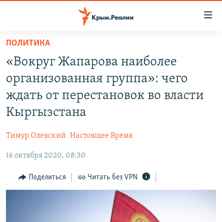
Доступность
ссылки
Вернуться
ПОЛИТИКА
к
НОВОСТИ
«Вокруг Жапарова наиболее
основному
СПЕЦПРОЕКТЫ
содержанию
организованная группа»: чего
ВОДА
Вернутся
ГРУЗ 200
ждать от перестановок во власти
к
ИСТОРИЯ
КАРТА ВОЕННЫХ ОБЪЕКТОВ КРЫМА
Кыргызстана
главной
ЕЩЕ
11 ЛЕТ ОККУПАЦИИ КРЫМА. 11 ИСТОРИЙ СОПРОТИВЛЕНИЯ
навигации
Тимур Олевский
Настоящее Время
Вернутся
РАДІО СВОБОДА
ИНТЕРАКТИВ
к
16 октября 2020, 08:30
КАК ОБОЙТИ БЛОКИРОВКУ
ИНФОГРАФИКА
поиску
Поделиться
Читать без VPN
ТЕЛЕПРОЕКТ КРЫМ.РЕАЛИИ
Українською
СОВЕТЫ ПРАВОЗАЩИТНИКОВ
Qırımtatar
ПРОПАВШИЕ БЕЗ ВЕСТИ