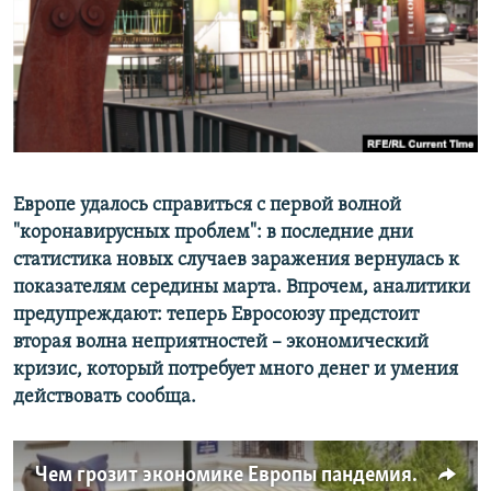
ПРИСОЕДИНЯЙТЕСЬ!
ПОБЕДИТЕЛЕЙ НЕ СУДЯТ?
КРЫМ.НЕПОКОРЕННЫЙ
ELIFBE
УКРАИНСКАЯ ПРОБЛЕМА КРЫМА
Все сайты RFE/RL
Европе удалось справиться с первой волной
"коронавирусных проблем": в последние дни
статистика новых случаев заражения вернулась к
показателям середины марта. Впрочем, аналитики
предупреждают: теперь Евросоюзу предстоит
вторая волна неприятностей – экономический
кризис, который потребует много денег и умения
действовать сообща.
Чем грозит экономике Европы пандемия коронавируса