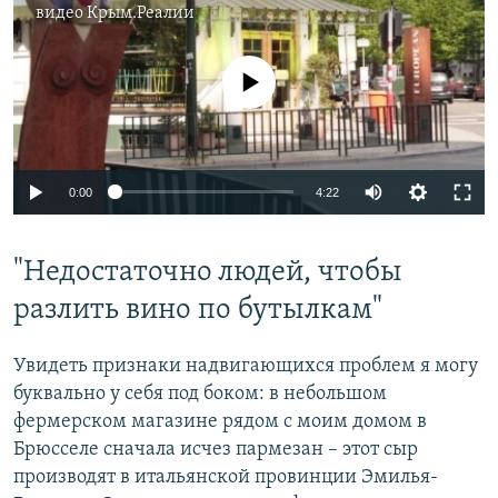
видео
Крым.Реалии
No media source currently available
Auto
0:00
4:22
270p
"Недостаточно людей, чтобы
360p
Auto
270p
360p
404p
разлить вино по бутылкам"
404p
1080p
1080p
Увидеть признаки надвигающихся проблем я могу
буквально у себя под боком: в небольшом
фермерском магазине рядом с моим домом в
Брюсселе сначала исчез пармезан – этот сыр
производят в итальянской провинции Эмилья-