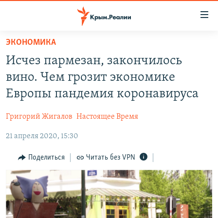
Доступность
ссылки
Вернуться
ЭКОНОМИКА
к
НОВОСТИ
Исчез пармезан, закончилось
основному
СПЕЦПРОЕКТЫ
содержанию
вино. Чем грозит экономике
ВОДА
Вернутся
ГРУЗ 200
Европы пандемия коронавируса
к
ИСТОРИЯ
КАРТА ВОЕННЫХ ОБЪЕКТОВ КРЫМА
главной
Григорий Жигалов
Настоящее Время
ЕЩЕ
11 ЛЕТ ОККУПАЦИИ КРЫМА. 11 ИСТОРИЙ СОПРОТИВЛЕНИЯ
навигации
Вернутся
21 апреля 2020, 15:30
РАДІО СВОБОДА
ИНТЕРАКТИВ
к
КАК ОБОЙТИ БЛОКИРОВКУ
ИНФОГРАФИКА
Поделиться
Читать без VPN
поиску
ТЕЛЕПРОЕКТ КРЫМ.РЕАЛИИ
Українською
СОВЕТЫ ПРАВОЗАЩИТНИКОВ
Qırımtatar
ПРОПАВШИЕ БЕЗ ВЕСТИ