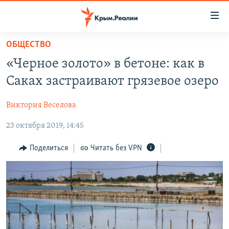
Доступность
ссылки
Вернуться
ОБЩЕСТВО
к
НОВОСТИ
«Черное золото» в бетоне: как в
основному
СПЕЦПРОЕКТЫ
содержанию
Саках застраивают грязевое озеро
ВОДА
Вернутся
ГРУЗ 200
к
Виктория Веселова
ИСТОРИЯ
КАРТА ВОЕННЫХ ОБЪЕКТОВ КРЫМА
главной
23 октября 2019, 14:45
ЕЩЕ
11 ЛЕТ ОККУПАЦИИ КРЫМА. 11 ИСТОРИЙ СОПРОТИВЛЕНИЯ
навигации
Вернутся
РАДІО СВОБОДА
ИНТЕРАКТИВ
Поделиться
Читать без VPN
к
КАК ОБОЙТИ БЛОКИРОВКУ
ИНФОГРАФИКА
поиску
ТЕЛЕПРОЕКТ КРЫМ.РЕАЛИИ
Українською
СОВЕТЫ ПРАВОЗАЩИТНИКОВ
Qırımtatar
ПРОПАВШИЕ БЕЗ ВЕСТИ