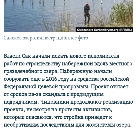
ПРИСОЕДИНЯЙТЕСЬ!
ПОБЕДИТЕЛЕЙ НЕ СУДЯТ?
КРЫМ.НЕПОКОРЕННЫЙ
ELIFBE
Сакское озеро, иллюстрационное фото
УКРАИНСКАЯ ПРОБЛЕМА КРЫМА
Все сайты RFE/RL
Власти Сак начали искать нового исполнителя
работ по строительству набережной вдоль местного
грязелечебного озера. Набережную начали
сооружать еще в 2016 году на средства российской
Федеральной целевой программы. Проект отстает
от сроков из-за скандала с предыдущим
подрядчиком. Чиновники продолжают реализацию
проекта, несмотря на протесты активистов,
которые опасаются, что стройка приведет к
необратимым последствиям для экосистемы озера.