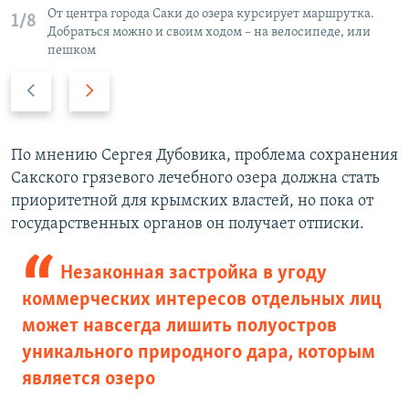
От центра города Саки до озера курсирует маршрутка.
1/8
Добраться можно и своим ходом – на велосипеде, или
пешком
П
С
р
л
е
е
д
д
По мнению Сергея Дубовика, проблема сохранения
ы
у
Сакского грязевого лечебного озера должна стать
д
ю
приоритетной для крымских властей, но пока от
у
щ
государственных органов он получает отписки.
щ
и
и
й
Незаконная застройка в угоду
й
с
коммерческих интересов отдельных лиц
с
л
может навсегда лишить полуостров
л
а
уникального природного дара, которым
а
й
является озеро
й
д
д