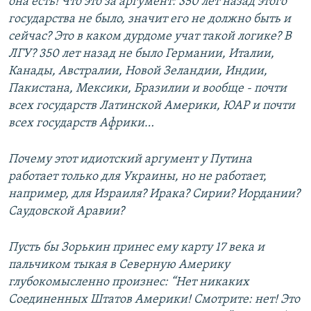
она есть! Что это за аргумент: 350 лет назад этого
государства не было, значит его не должно быть и
сейчас? Это в каком дурдоме учат такой логике? В
ЛГУ? 350 лет назад не было Германии, Италии,
Канады, Австралии, Новой Зеландии, Индии,
Пакистана, Мексики, Бразилии и вообще - почти
всех государств Латинской Америки, ЮАР и почти
всех государств Африки…
Почему этот идиотский аргумент у Путина
работает только для Украины, но не работает,
например, для Израиля? Ирака? Сирии? Иордании?
Саудовской Аравии?
Пусть бы Зорькин принес ему карту 17 века и
пальчиком тыкая в Северную Америку
глубокомысленно произнес: “Нет никаких
Соединенных Штатов Америки! Смотрите: нет! Это