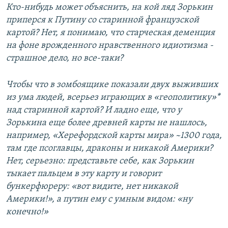
Кто-нибудь может объяснить, на кой ляд Зорькин
приперся к Путину со старинной французской
картой? Нет, я понимаю, что старческая деменция
на фоне врожденного нравственного идиотизма -
страшное дело, но все-таки?
Чтобы что в зомбоящике показали двух выживших
из ума людей, всерьез играющих в «геополитику»*
над старинной картой? И ладно еще, что у
Зорькина еще более древней карты не нашлось,
например, «Херефордской карты мира» ~1300 года,
там где псоглавцы, драконы и никакой Америки?
Нет, серьезно: представьте себе, как Зорькин
тыкает пальцем в эту карту и говорит
бункерфюреру: «вот видите, нет никакой
Америки!», а путин ему с умным видом: «ну
конечно!»