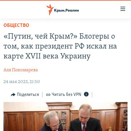
Доступность
ссылки
Вернуться
ОБЩЕСТВО
к
НОВОСТИ
«Путин, чей Крым?» Блогеры о
основному
СПЕЦПРОЕКТЫ
содержанию
том, как президент РФ искал на
ВОДА
Вернутся
ГРУЗ 200
карте XVII века Украину
к
ИСТОРИЯ
КАРТА ВОЕННЫХ ОБЪЕКТОВ КРЫМА
главной
Аля Пономарева
ЕЩЕ
11 ЛЕТ ОККУПАЦИИ КРЫМА. 11 ИСТОРИЙ СОПРОТИВЛЕНИЯ
навигации
Вернутся
24 мая 2023, 21:50
РАДІО СВОБОДА
ИНТЕРАКТИВ
к
КАК ОБОЙТИ БЛОКИРОВКУ
ИНФОГРАФИКА
Поделиться
Читать без VPN
поиску
ТЕЛЕПРОЕКТ КРЫМ.РЕАЛИИ
Українською
СОВЕТЫ ПРАВОЗАЩИТНИКОВ
Qırımtatar
ПРОПАВШИЕ БЕЗ ВЕСТИ