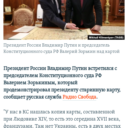
ПРИСОЕДИНЯЙТЕСЬ!
ПОБЕДИТЕЛЕЙ НЕ СУДЯТ?
КРЫМ.НЕПОКОРЕННЫЙ
ELIFBE
УКРАИНСКАЯ ПРОБЛЕМА КРЫМА
Все сайты RFE/RL
Президент России Владимир Путин и председатель
Конституционного суда РФ Валерий Зорькин над картой
Президент России Владимир Путин встретился с
председателем Конституционного суда РФ
Валерием Зорькиным, который
продемонстрировал президенту старинную карту,
сообщает русская служба
Радио Свобода
.
"У нас в КС нашлась копия карты, составленной
при Людовике XIV, то есть это середина XVII века,
французами. Там нет Украины, есть в двух местах