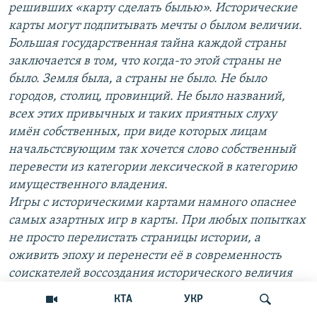
решивших «карту сделать былью». Исторические
карты могут подпитывать мечты о былом величии.
Большая государственная тайна каждой страны
заключается в том, что когда-то этой страны не
было. Земля была, а страны не было. Не было
городов, столиц, провинций. Не было названий,
всех этих привычных и таких приятных слуху
имён собственных, при виде которых лицам
начальстсвующим так хочется слово собственный
перевести из категории лексической в категорию
имущественного владения.
Игры с историческими картами намного опаснее
самых азартных игр в карты. При любых попытках
не просто перелистать страницы истории, а
оживить эпоху и перенести её в современность
соискателей воссоздания исторического величия
ждут неприятные открытия.
[...]
КТА
УКР
Не будите исторические карты, оживут – мало не