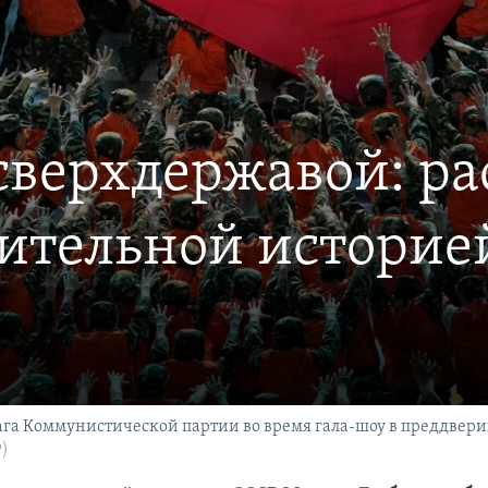
сверхдержавой: ра
чительной историе
лага Коммунистической партии во время гала-шоу в преддве
P)