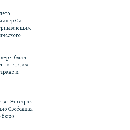
шего
 лидер Си
счерпывающим
ического
лидеры были
, по словам
стране и
—
во. Это страх
дио Свободная
о бюро