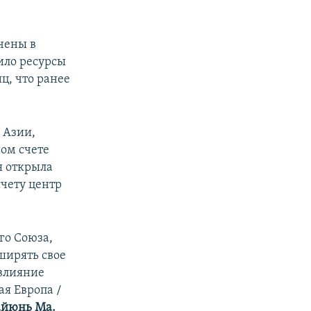
ечены в
ило ресурсы
ц, что ранее
 Азии,
ом счете
я открыла
чету центр
го Союза,
ширять свое
 влияние
ая Европа /
йюнь Ма.