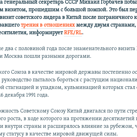
ода генеральный секретарь СССР Михаил Горбачев побы
м визитом, прошедшим с большой помпой. Это был п
визит советского лидера в Китай после пограничного 
звавшего
трения в отношениях
между двумя странами,
есятилетия, информирует
RFE/RL
.
 два с половиной года после знаменательного визита 
и Москва пошли разными дорогами.
ского Союза в качестве мировой державы постепенно о
к руководство пыталось бороться с растущим национал
й стагнацией и упадком, кульминацией которых ста
6 декабря 1991 года.
ожность Советскому Союзу Китай двигался по пути стр
го роста, в ходе которого на протяжении десятилетий
и внутри страны и расширялось влияние за рубежом, ч
у статусу в качестве мировой движущей силы.