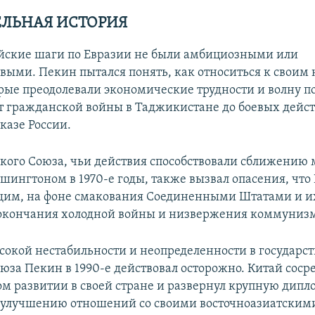
ЛЬНАЯ ИСТОРИЯ
йские шаги по Евразии не были амбициозными или
выми. Пекин пытался понять, как относиться к своим
орые преодолевали экономические трудности и волну 
т гражданской войны в Таджикистане до боевых дейс
казе России.
ского Союза, чьи действия способствовали сближению
шингтоном в 1970-е годы, также вызвал опасения, что
щим, на фоне смакования Соединенными Штатами и и
окончания холодной войны и низвержения коммунизм
ысокой нестабильности и неопределенности в государс
юза Пекин в 1990-е действовал осторожно. Китай соср
м развитии в своей стране и развернул крупную дип
улучшению отношений со своими восточноазиатскими