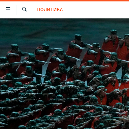
Доступность
ПОЛИТИКА
ссылки
Искать
Вернуться
НОВОСТИ
к
СПЕЦПРОЕКТЫ
основному
содержанию
ВОДА
ГРУЗ 200
Вернутся
ИСТОРИЯ
КАРТА ВОЕННЫХ ОБЪЕКТОВ КРЫМА
к
главной
ЕЩЕ
11 ЛЕТ ОККУПАЦИИ КРЫМА. 11 ИСТОРИЙ
навигации
СОПРОТИВЛЕНИЯ
РАДІО СВОБОДА
ИНТЕРАКТИВ
Вернутся
к
КАК ОБОЙТИ БЛОКИРОВКУ
ИНФОГРАФИКА
поиску
ТЕЛЕПРОЕКТ КРЫМ.РЕАЛИИ
СОВЕТЫ ПРАВОЗАЩИТНИКОВ
ПРОПАВШИЕ БЕЗ ВЕСТИ