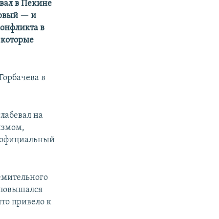
вал в Пекине
ервый — и
конфликта в
 которые
Горбачева в
слабевал на
измом,
л официальный
емительного
 повышался
то привело к