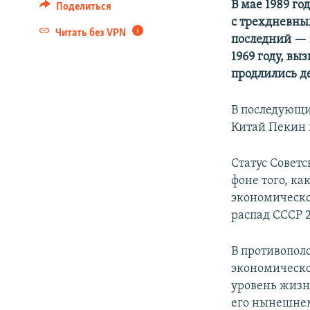
В мае 1989 г
Поделиться
с трехдневны
Читать без VPN
последний — 
1969 году, вы
продлились д
В последующие
Китай Пекин 
Статус Совет
фоне того, ка
экономическо
распад СССР 2
В противопол
экономическо
уровень жизн
его нынешнем