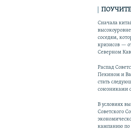
ПОУЧИТЕ
Сначала кита
высокоуровне
соседям, кот
кризисов — о
Северном Кав
Распад Совет
Пекином и Ва
стать следую
союзниками 
В условиях в
Советского Со
экономическо
кампанию по 