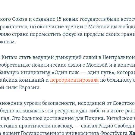
кого Союза и создание 15 новых государств были встр
орожностью, но окончание трений с Москвой высвобод
лило стране переместить фокус за пределы своих грани
ожным.
о Китаю стать ведущей движущей силой в Центральной
ообретенные политические связи с Москвой и в конечн
обальную инициативу «Один пояс — один путь», котора
тайских компаний и
переориентировала
по большому с
й силы Евразии.
зновения угрозы безопасности, исходящей от Советско
бодно вкладывать эти ресурсы куда-либо и в итоге рас
апад. Это большое достижение для Пекина. Китайское
сегодня практически повсюду, — сказал Радио Свободн
а доцент Государственного университета Фростбурга
Ха