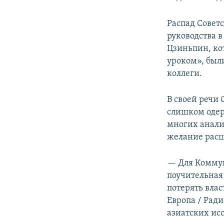
Распад Совет
руководства 
Цзиньпин, ко
уроком», бы
коллеги.
В своей речи 
слишком одер
многих анали
желание расш
— Для Коммун
поучительная 
потерять влас
Европа / Рад
азиатских ис