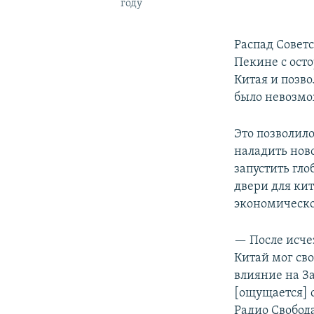
году
Распад Советс
Пекине с ост
Китая и позво
было невозм
Это позволил
наладить нов
запустить гл
двери для ки
экономическо
— После исче
Китай мог сво
влияние на З
[ощущается] 
Радио Свобод