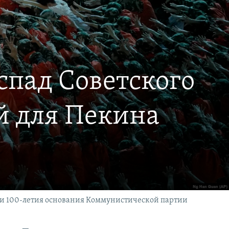
спад Советского
й для Пекина
рии 100-летия основания Коммунистической партии