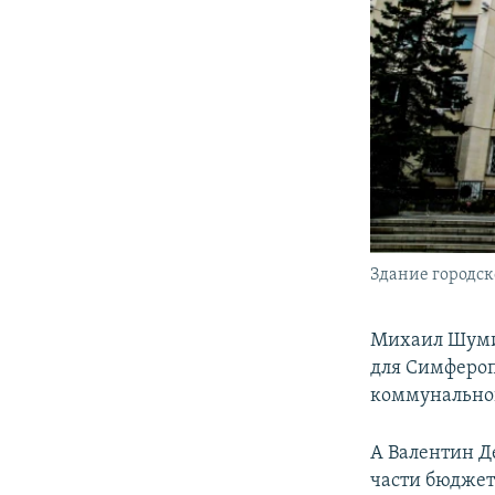
Здание городск
Михаил Шумил
для Симфероп
коммунально
А Валентин Д
части бюджет