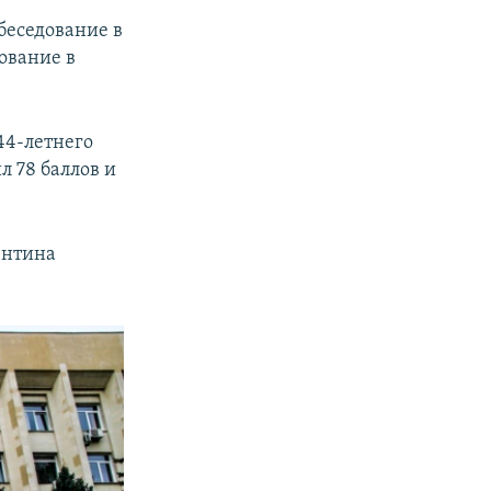
беседование в
ование в
44-летнего
л 78 баллов и
ентина
.