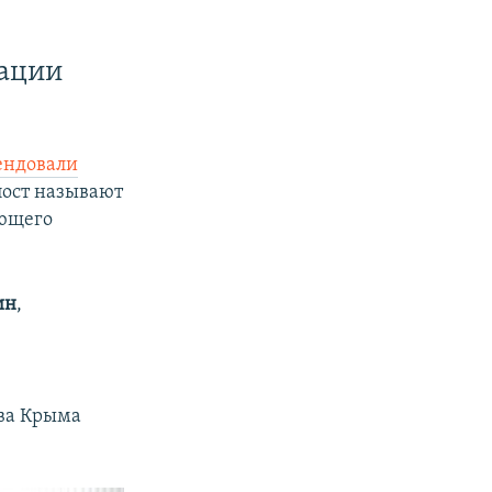
ации
ендовали
пост называют
яющего
ин
,
тва Крыма