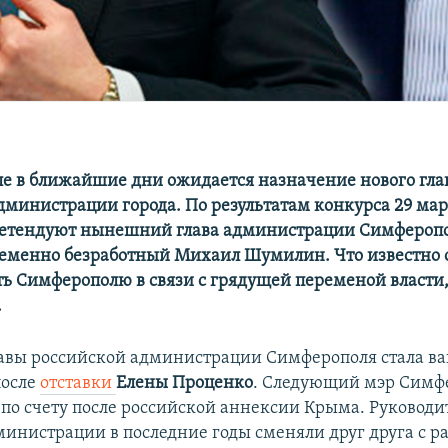
е в ближайшие дни ожидается назначение нового гла
дминистрации города. По результатам конкурса 29 март
ретендуют нынешний глава администрации Симферопо
еменно безработный Михаил Шумилин. Что известно 
ть Симферополю в связи с грядущей переменой власти
.
авы российской администрации Симферополя стала в
после
отставки
Елены Проценко
. Следующий мэр Симф
 по счету после российской аннексии Крыма. Руководи
министрации в последние годы сменяли друг друга с ра