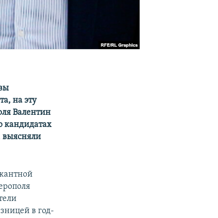
вы
а, на эту
ля Валентин
о кандидатах
, выясняли
акантной
ерополя
тели
зницей в год-