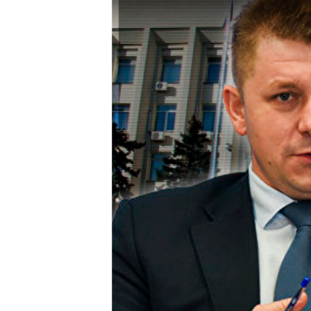
ПОБЕДИТЕЛЕЙ НЕ СУДЯТ?
КРЫМ.НЕПОКОРЕННЫЙ
ELIFBE
УКРАИНСКАЯ ПРОБЛЕМА КРЫМА