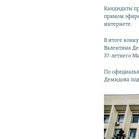
Кандидаты пр
прямом эфир
интернете.
В итоге конк
Валентина Де
37-летнего М
По официальн
Демидова под