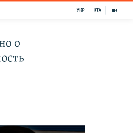
УКР
КТА
но о
ность