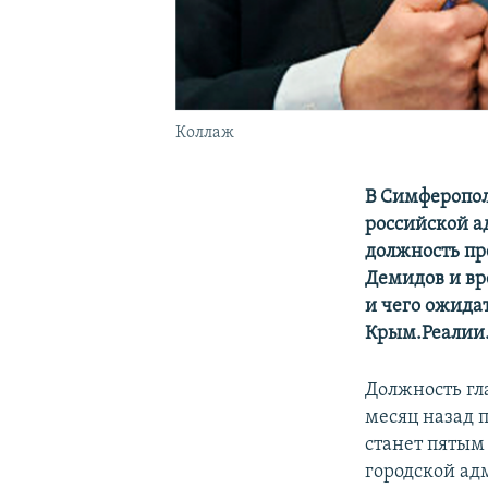
Коллаж
В Симферопол
российской а
должность п
Демидов и вр
и чего ожида
Крым.Реалии
Должность гл
месяц назад 
станет пятым
городской ад