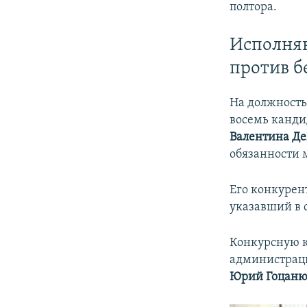
полтора.
Исполня
против б
На должност
восемь канди
Валентина Д
обязанности 
Его конкурен
указавший в 
Конкурсную 
администраци
Юрий Гоцан