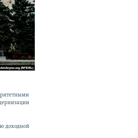
иоритетными
одернизации
ию доходной