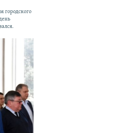
м городского
день
вался.