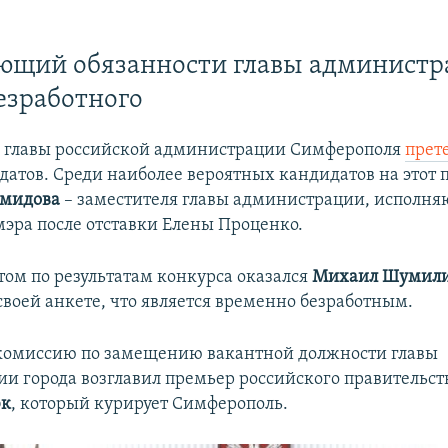
ющий обязанности главы администр
езработного
ь главы российской администрации Симферополя
прет
датов. Среди наиболее вероятных кандидатов на этот 
емидова
– заместителя главы администрации, исполн
мэра после отставки Елены Проценко.
том по результатам конкурса оказался
Михаил Шумил
своей анкете, что является временно безработным.
комиссию по замещению вакантной должности главы
и города возглавил премьер российского правительс
юк
, который курирует Симферополь.