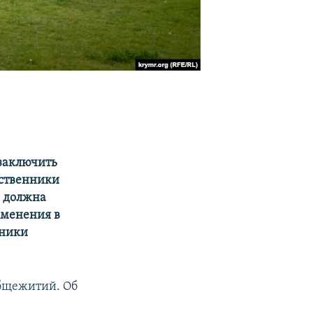
 заключить
ественники
я должна
зменения в
вники
общежитий. Об