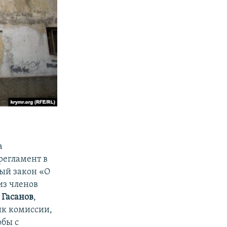
а
регламент в
ый закон «О
из членов
 Гасанов
,
ик комиссии,
обы с