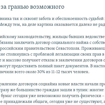
 за гранью возможного
вника так и сквозят забота и обеспокоенность судьбо
ежду тем, на деле картина оказывается далеко не ра
сийскому законодательству, жильцы бывших ведомств
язаны заключить договор социального найма с собст
российским правительством Севастополя. Проживающ
не столкнулись с проблемой легализации своих прав 
е и массово получают отказы в заключении договоров 
 могут предоставить полный пакет документов. В наст
ючили всего около 30% из 11-12 тысяч человек.
ормлению договоров соцнайма новые власти начали пр
 сразу же большинство граждан зашли в тупик: многие
бумаг сегодня уже невозможно получить физически –
е принадлежали общаги, сегодня уже не существуют, 