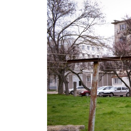
ПОБЕДИТЕЛЕЙ НЕ СУДЯТ?
КРЫМ.НЕПОКОРЕННЫЙ
ELIFBE
УКРАИНСКАЯ ПРОБЛЕМА КРЫМА