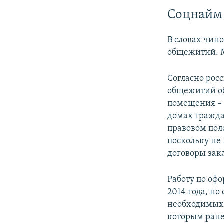
​Соцнайм
В словах чино
общежитий. М
Согласно рос
общежитий об
помещения – 
домах гражда
правовом пол
поскольку не
договоры закл
Работу по оф
2014 года, но
необходимых 
которым ране