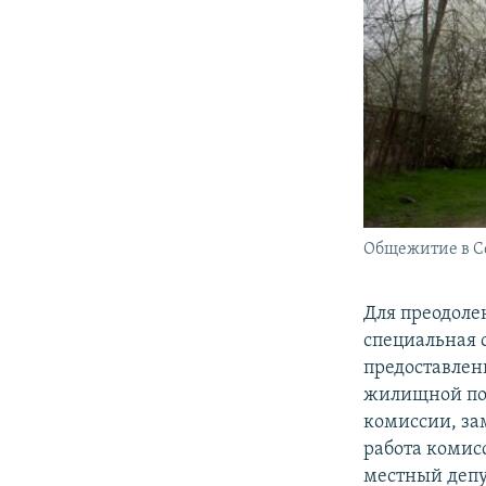
Общежитие в С
​Для преодол
специальная 
предоставлен
жилищной пол
комиссии, за
работа комис
местный деп