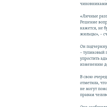
чиновниками 
«Личные разг
Решение вопр
кажется, не 
жильцы», – сч
Он подчеркну
– тупиковый 
упростить ад
изменению д
В свою очере
отметила, что
не могут пом
правам челове