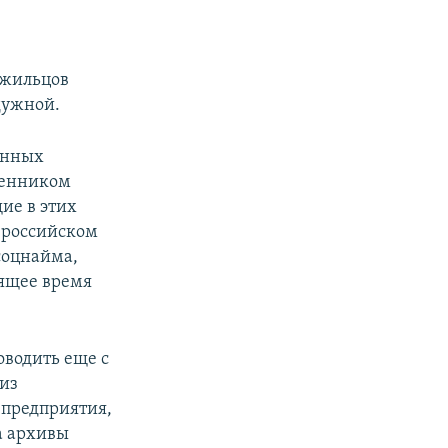
й жильцов
дужной.
енных
венником
ие в этих
в российском
соцнайма,
оящее время
оводить еще с
 из
 предприятия,
а архивы