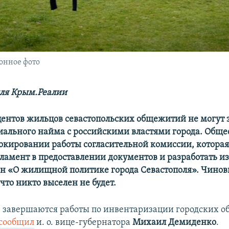
онное фото
ля Крым.Реалии
центов жильцов севастопольских общежитий не могут
иального найма с российскими властями города. Общ
локировании работы согласительной комиссии, котора
гламент в предоставлении документов и разработать и
н «О жилищной политике города Севастополя». Чино
что никто выселен не будет.
е завершаются работы по инвентаризации городских 
сообщил
и. о. вице-губернатора
Михаил Демиденко
.