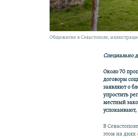
Общежитие в Севастополе, иллюстраци
Специально д
Около 70 про
договоры соц
заявляют о б
упростить ре
местный зако
успокаивают, 
В Севастопол
этом на днях