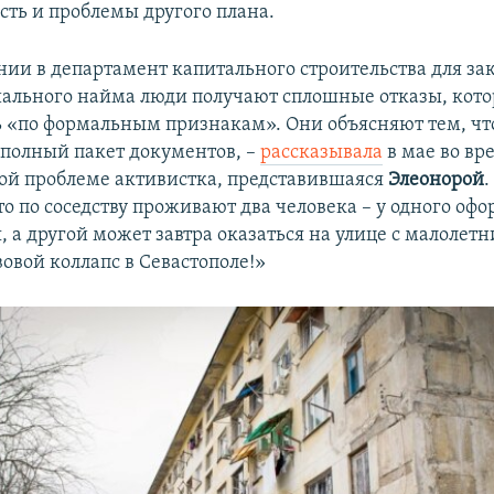
сть и проблемы другого плана.
ии в департамент капитального строительства для з
иального найма люди получают сплошные отказы, кот
ь «по формальным признакам». Они объясняют тем, чт
 полный пакет документов, –
рассказывала
в мае во вр
ной проблеме активистка, представившаяся
Элеонорой
.
то по соседству проживают два человека – у одного оф
, а другой может завтра оказаться на улице с малолет
овой коллапс в Севастополе!»