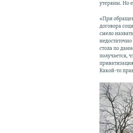
утеряны. Но е
«При обращен
договора соц
смело назват
недостаточно
стола по дан
получается, ч
приватизация
Какой-то прав