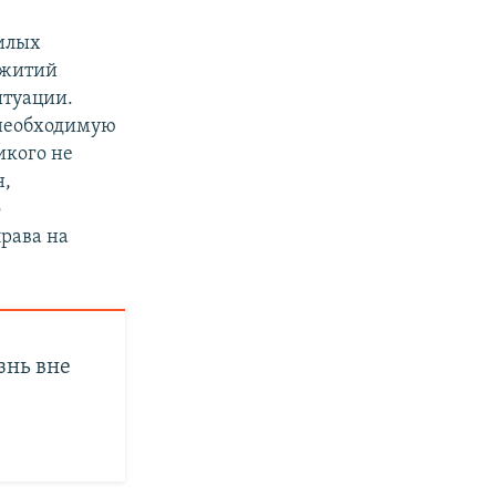
жилых
ежитий
итуации.
 необходимую
икого не
н,
о
рава на
знь вне