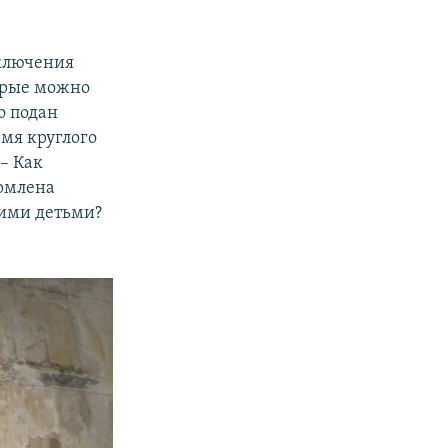
аключения
орые можно
о подан
емя круглого
 – Как
ормлена
ними детьми?