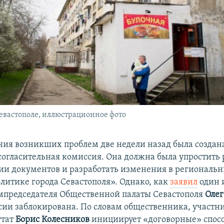
евастополе, иллюстрационное фото
ения возникших проблем две недели назад была создан
согласительная комиссия. Она должна была упростить 
ии документов и разработать изменения в региональн
итике города Севастополя». Однако, как
заявил
один 
мпредседателя Общественной палаты Севастополя
Олег
сии заблокирована. По словам общественника, участн
утат
Борис Колесников
инициирует «договорные» спос