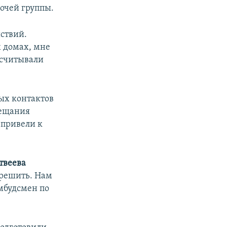
очей группы.
ствий.
 домах, мне
ссчитывали
ых контактов
бещания
 привели к
твеева
азрешить. Нам
омбудсмен по