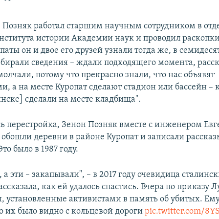
ов Позняк работал старшим научным сотрудником в отд
нститута истории Академии наук и проводил раскопки
аты он и двое его друзей узнали тогда же, в семидеся
обирали сведения – ждали подходящего момента, расс
олчали, потому что прекрасно знали, что нас объявят
, а на месте Куропат сделают стадион или бассейн – 
нске] сделали на месте кладбища".
сь перестройка, Зенон Позняк вместе с инженером Ев
бошли деревни в районе Куропат и записали рассказ
то было в 1987 году.
, а эти – закапывали", – в 2017 году очевидица сталинс
ассказала, как ей удалось спастись. Вчера по приказу
ы, установленные активистами в память об убитых. Ему
о их было видно с кольцевой дороги
pic.twitter.com/8