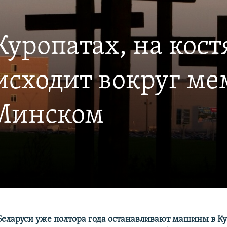
уропатах, на кост
оисходит вокруг м
 Минском
Беларуси уже полтора года останавливают машины в Ку