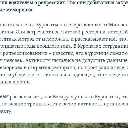
 их водителям о репрессиях. Так они добиваются закр
зле мемориала.
ого комплекса Куропаты на северо-востоке от Минск
висты. Они встречают посетителей ресторана, который
есятках метров от мемориала, и рассказывают им, что
 тридцатые годы прошлого века. В Куропатах сотрудни
и репрессированных – известно, что в урочище лежат 
яч человек. Активисты пытались не допустить уменьш
мориала и открытия ресторана, но проиграли в суде, 
таки убедить его клиентов и владельцев, что заведени
ьных крестов.
ремя
рассказывает, как Беларусь узнала о Куропатах, ч
 последние тридцать лет и зачем активисты организо
ахту.