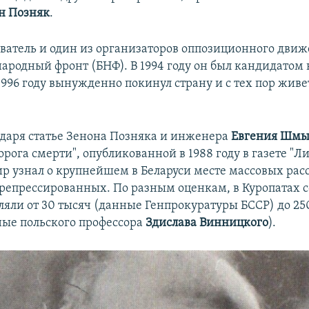
н Позняк
.
ователь и один из организаторов оппозиционного дви
народный фронт (БНФ). В 1994 году он был кандидатом
 1996 году вынужденно покинул страну и с тех пор живе
даря статье Зенона Позняка и инженера
Евгения Шмы
орога смерти", опубликованной в 1988 году в газете "Л
ир узнал о крупнейшем в Беларуси месте массовых рас
репрессированных. По разным оценкам, в Куропатах 
ляли от 30 тысяч (данные Генпрокуратуры БССР) до 25
ные польского профессора
Здислава Винницкого
).