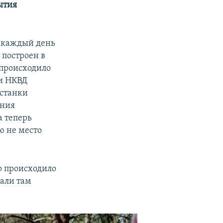
ытия
а каждый день
 построен в
 происходило
ки НКВД
останки
ения
а теперь
ю не место
то происходило
вали там