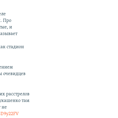
еле
. Про
тые, и
казывает
как стадион
гением
ы очевидцев
ких расстрелов
 Лукашенко там
 не
YSD9y22FV