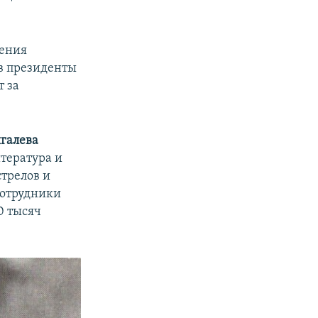
жения
 в президенты
т за
галева
итература и
стрелов и
сотрудники
0 тысяч