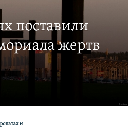
ях поставили
емориала жертв
ропатах и