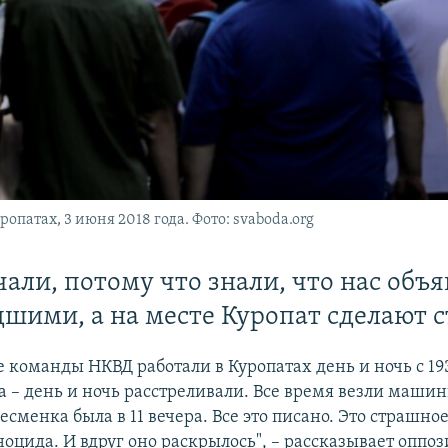
опатах, 3 июня 2018 года. Фото: svaboda.org
али, потому что знали, что нас объя
шими, а на месте Куропат сделают с
 команды НКВД работали в Куропатах день и ночь с 193
а – день и ночь расстреливали. Все время везли маши
есменка была в 11 вечера. Все это писано. Это страшно
ноцида. И вдруг оно раскрылось", – рассказывает опп