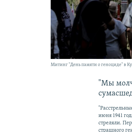
Митинг "День памяти о геноциде" в Кур
"Мы молч
сумасшед
"Расстрельные
июня 1941 год
стреляли. Пер
страшного ге