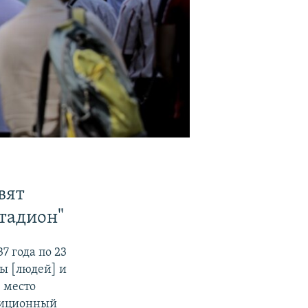
вят
тадион"
7 года по 23
ны [людей] и
е место
озиционный