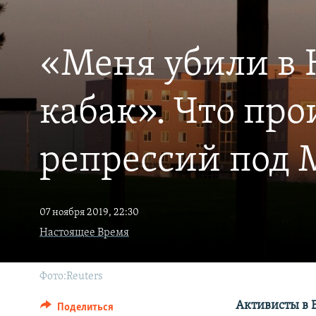
ПОБЕДИТЕЛЕЙ НЕ СУДЯТ?
КРЫМ.НЕПОКОРЕННЫЙ
«Меня убили в К
ELIFBE
УКРАИНСКАЯ ПРОБЛЕМА КРЫМА
кабак». Что пр
репрессий под
07 ноября 2019, 22:30
Настоящее Время
Фото:Reuters
Активисты в 
Поделиться