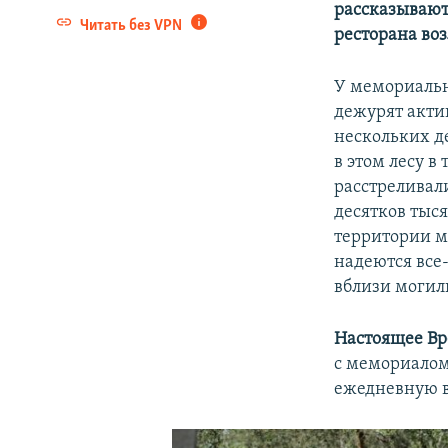
рассказывают
Читать без VPN
ресторана во
У мемориальн
дежурят акти
нескольких д
в этом лесу в
расстреливал
десятков тыс
территории ме
надеются все-
вблизи могил
Настоящее В
с мемориалом
ежедневную в