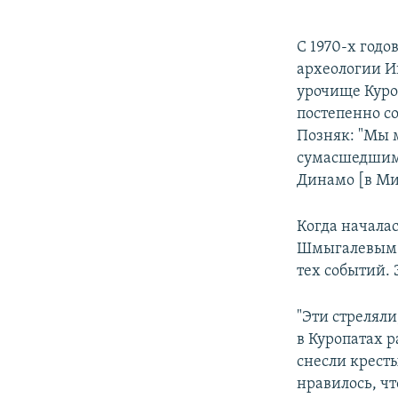
С 1970-х год
археологии И
урочище Куроп
постепенно с
Позняк: "Мы м
сумасшедшими
Динамо [в Ми
Когда начала
Шмыгалевым о
тех событий. Э
"Эти стреляли
в Куропатах р
снесли крест
нравилось, чт