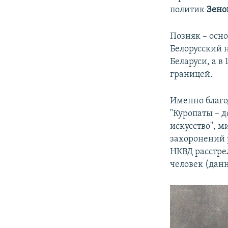
политик
Зено
Позняк – осн
Белорусский 
Беларуси, а в
границей.
Именно благо
"Куропаты – д
искусство", м
захоронений 
НКВД расстре
человек (дан