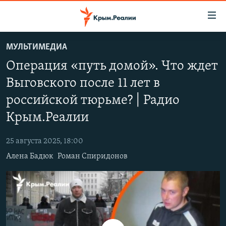
Доступность
ссылки
Вернуться
МУЛЬТИМЕДИА
к
НОВОСТИ
Операция «путь домой». Что ждет
основному
СПЕЦПРОЕКТЫ
содержанию
Выговского после 11 лет в
ВОДА
Вернутся
ГРУЗ 200
российской тюрьме? | Радио
к
ИСТОРИЯ
КАРТА ВОЕННЫХ ОБЪЕКТОВ КРЫМА
главной
Крым.Реалии
ЕЩЕ
11 ЛЕТ ОККУПАЦИИ КРЫМА. 11 ИСТОРИЙ СОПРОТИВЛЕНИЯ
навигации
Вернутся
25 августа 2025, 18:00
РАДІО СВОБОДА
ИНТЕРАКТИВ
к
Алена Бадюк
Роман Спиридонов
КАК ОБОЙТИ БЛОКИРОВКУ
ИНФОГРАФИКА
поиску
ТЕЛЕПРОЕКТ КРЫМ.РЕАЛИИ
Українською
СОВЕТЫ ПРАВОЗАЩИТНИКОВ
Qırımtatar
ПРОПАВШИЕ БЕЗ ВЕСТИ