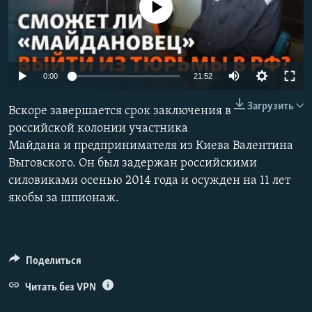
No media source currently available
ПРИСОЕДИНЯЙТЕСЬ!
ПОБЕДИТЕЛЕЙ НЕ СУДЯТ?
КРЫМ.НЕПОКОРЕННЫЙ
ELIFBE
Auto
0:00
21:52
УКРАИНСКАЯ ПРОБЛЕМА КРЫМА
240p
Все сайты RFE/RL
Загрузить
Вскоре завершается срок заключения в
360p
российской колонии участника
Майдана и предпринимателя из Киева Валентина
480p
Auto
240p
360p
480p
Выговского. Он был задержан российскими
720p
силовиками осенью 2014 года и осужден на 11 лет
720p
1080p
1080p
якобы за шпионаж.
Поделиться
Читать без VPN