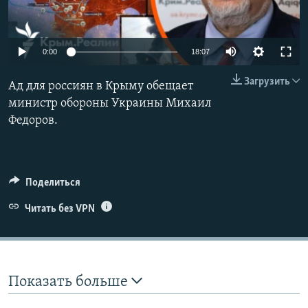
ПРИСОЕДИНЯЙТЕСЬ!
ПОБЕДИТЕЛЕЙ НЕ СУДЯТ?
КРЫМ.НЕПОКОРЕННЫЙ
Auto
0:00
18:07
ELIFBE
240p
Загрузить
Ад для россиян в Крыму обещает
УКРАИНСКАЯ ПРОБЛЕМА КРЫМА
360p
министр обороны Украины Михаил
Все сайты RFE/RL
Федоров.
480p
Auto
240p
360p
480p
720p
720p
1080p
1080p
Поделиться
Читать без VPN
Показать больше