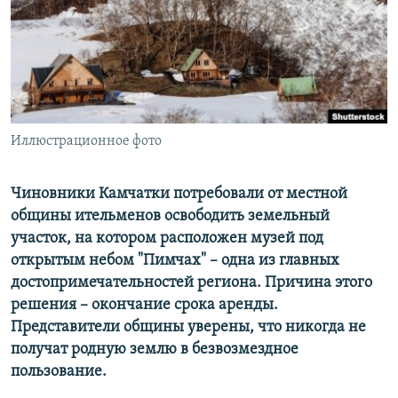
ПРИСОЕДИНЯЙТЕСЬ!
ПОБЕДИТЕЛЕЙ НЕ СУДЯТ?
КРЫМ.НЕПОКОРЕННЫЙ
ELIFBE
УКРАИНСКАЯ ПРОБЛЕМА КРЫМА
Все сайты RFE/RL
Иллюстрационное фото
Чиновники Камчатки потребовали от местной
общины ительменов освободить земельный
участок, на котором расположен музей под
открытым небом "Пимчах" – одна из главных
достопримечательностей региона. Причина этого
решения – окончание срока аренды.
Представители общины уверены, что никогда не
получат родную землю в безвозмездное
пользование.