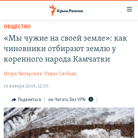
Доступность
ссылки
Вернуться
ОБЩЕСТВО
к
НОВОСТИ
«Мы чужие на своей земле»: как
основному
СПЕЦПРОЕКТЫ
содержанию
чиновники отбирают землю у
ВОДА
Вернутся
ГРУЗ 200
коренного народа Камчатки
к
ИСТОРИЯ
КАРТА ВОЕННЫХ ОБЪЕКТОВ КРЫМА
главной
Игорь Чигарских
Радио Свобода
ЕЩЕ
11 ЛЕТ ОККУПАЦИИ КРЫМА. 11 ИСТОРИЙ СОПРОТИВЛЕНИЯ
навигации
Вернутся
14 января 2019, 12:30
РАДІО СВОБОДА
ИНТЕРАКТИВ
к
КАК ОБОЙТИ БЛОКИРОВКУ
ИНФОГРАФИКА
Поделиться
Читать без VPN
поиску
ТЕЛЕПРОЕКТ КРЫМ.РЕАЛИИ
Українською
СОВЕТЫ ПРАВОЗАЩИТНИКОВ
Qırımtatar
ПРОПАВШИЕ БЕЗ ВЕСТИ