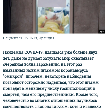
ПРИСОЕДИНЯЙТЕСЬ!
ПОБЕДИТЕЛЕЙ НЕ СУДЯТ?
КРЫМ.НЕПОКОРЕННЫЙ
ELIFBE
УКРАИНСКАЯ ПРОБЛЕМА КРЫМА
Все сайты RFE/RL
Пациент с COVID-19, Франция
Пандемия COVID-19, длящаяся уже больше двух
лет, даже не думает затухать: мир охватывает
очередная волна заражений, на этот раз
вызванных новым штаммом коронавируса
"омикрон". Впрочем, некоторые наблюдения
позволяют осторожно надеяться, что этот штамм
приведет к меньшему числу госпитализаций и
смертей, чем его предшественники. Кроме того,
человечество во многих отношениях научилось
сосуществовать с коронавирусом, хотя и извлекло