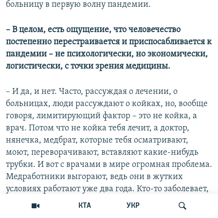
больницу в первую волну пандемии.
– В целом, есть ощущение, что человечество
постепенно перестраивается и приспосабливается к
пандемии – не психологически, но экономически,
логистически, с точки зрения медицины.
– И да, и нет. Часто, рассуждая о лечении, о
больницах, люди рассуждают о койках, но, вообще
говоря, лимитирующий фактор – это не койка, а
врач. Потом что не койка тебя лечит, а доктор,
нянечка, медбрат, которые тебя осматривают,
моют, переворачивают, вставляют какие-нибудь
трубки. И вот с врачами в мире огромная проблема.
Медработники выгорают, ведь они в жутких
условиях работают уже два года. Кто-то заболевает,
кто-то умирает, кто-то просто увольняется. В волну
КТА
УКР
"дельты" даже в благополучной Германии, которая