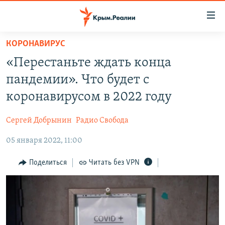
Доступность
ссылки
Вернуться
КОРОНАВИРУС
к
НОВОСТИ
«Перестаньте ждать конца
основному
СПЕЦПРОЕКТЫ
содержанию
пандемии». Что будет с
ВОДА
Вернутся
ГРУЗ 200
коронавирусом в 2022 году
к
ИСТОРИЯ
КАРТА ВОЕННЫХ ОБЪЕКТОВ КРЫМА
главной
Сергей Добрынин
Радио Свобода
ЕЩЕ
11 ЛЕТ ОККУПАЦИИ КРЫМА. 11 ИСТОРИЙ СОПРОТИВЛЕНИЯ
навигации
Вернутся
05 января 2022, 11:00
РАДІО СВОБОДА
ИНТЕРАКТИВ
к
КАК ОБОЙТИ БЛОКИРОВКУ
ИНФОГРАФИКА
Поделиться
Читать без VPN
поиску
ТЕЛЕПРОЕКТ КРЫМ.РЕАЛИИ
Українською
СОВЕТЫ ПРАВОЗАЩИТНИКОВ
Qırımtatar
ПРОПАВШИЕ БЕЗ ВЕСТИ