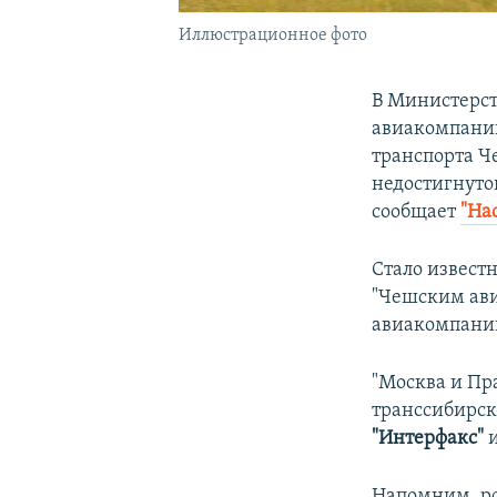
Иллюстрационное фото
В Министерст
авиакомпаний
транспорта Ч
недостигнуто
сообщает
"На
Стало известн
"Чешским ави
авиакомпании
"Москва и Пр
транссибирск
"Интерфакс"
Напомним, ро