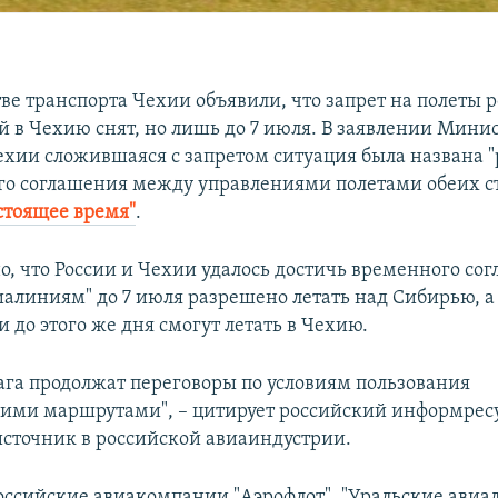
ве транспорта Чехии объявили, что запрет на полеты 
 в Чехию снят, но лишь до 7 июля. В заявлении Мини
ехии сложившаяся с запретом ситуация была названа "
го соглашения между управлениями полетами обеих ст
стоящее время"
.
о, что России и Чехии удалось достичь временного со
алиниям" до 7 июля разрешено летать над Сибирью, а
 до этого же дня смогут летать в Чехию.
ага продолжат переговоры по условиям пользования
ими маршрутами", – цитирует российский информрес
источник в российской авиаиндустрии.
ссийские авиакомпании "Аэрофлот", "Уральские авиа