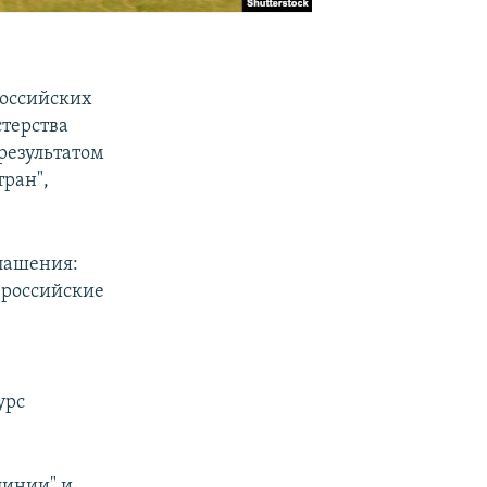
российских
стерства
результатом
ран",
глашения:
 российские
урс
линии" и