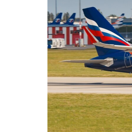
ПОБЕДИТЕЛЕЙ НЕ СУДЯТ?
КРЫМ.НЕПОКОРЕННЫЙ
ELIFBE
УКРАИНСКАЯ ПРОБЛЕМА КРЫМА