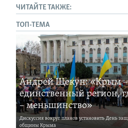
ЧИТАЙТЕ ТАКЖЕ:
ТОП-ТЕМА
Андрей Щекун: «Крым –
единственный регион, 
– меньшинство»
Дискуссия вокруг планов установить День за
общины Крыма