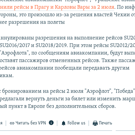
нили рейсы в Прагу и Карловы Вары за 2 июля
. По ин
тороны, это произошло из-за решения властей Чехии о
ее разрешения на полеты
аннулированы разрешения на выполнение рейсов SU20
 SU2016/2017 и SU2018/2019. При этом рейсы SU2012/20
"Аэрофлота", по сообщениям авиакомпании, будут вып
доставят пассажиров отмененных рейсов. Также пасса
ейсов авиакомпании пообещали передавать другим
икам.
 бронированием на рейсы 2 июля "Аэрофлот", "Победа"
редлагали вернуть деньги за билет или изменить мар
ый пункт в Европе без дополнительных сборов.
ся
Читать без VPN
Follow us
Печать