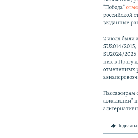
"Победа"
отме
российской с
выданные ран
2 июля были 
SU2014/2015,
SU2024/2025 
них в Прагу 
отмененных р
авиаперевозч
Пассажирам с
авиалинии" п
альтернативн
Поделить