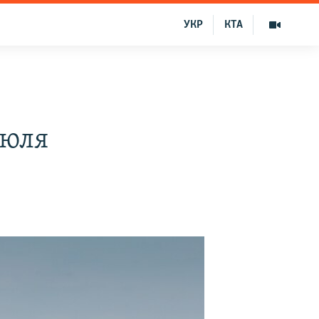
УКР
КТА
июля