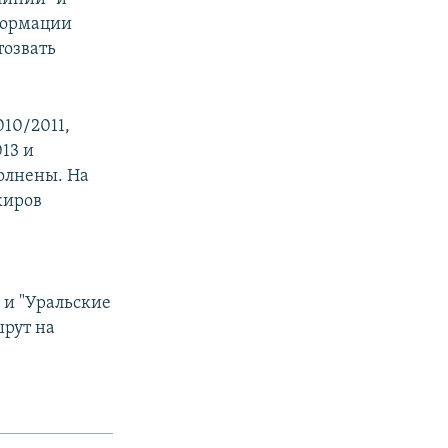
формации
тозвать
10/2011,
13 и
олнены. На
жиров
 и "Уральские
шрут на