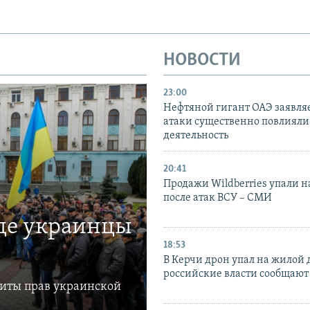
НОВОСТИ
23:00
Нефтяной гигант ОАЭ заявляе
атаки существенно повлияли 
деятельность
20:41
Продажи Wildberries упали н
после атак ВСУ – СМИ
где украинцы
18:53
В Керчи дрон упал на жилой 
российские власти сообщают
щиты прав украинской