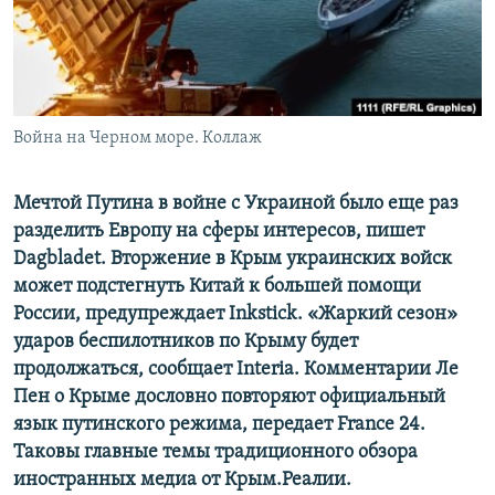
ПРИСОЕДИНЯЙТЕСЬ!
ПОБЕДИТЕЛЕЙ НЕ СУДЯТ?
КРЫМ.НЕПОКОРЕННЫЙ
ELIFBE
Война на Черном море. Коллаж
УКРАИНСКАЯ ПРОБЛЕМА КРЫМА
Все сайты RFE/RL
Мечтой Путина в войне с Украиной было еще раз
разделить Европу на сферы интересов, пишет
Dagbladet. Вторжение в Крым украинских войск
может подстегнуть Китай к большей помощи
России, предупреждает Inkstick. «Жаркий сезон»
ударов беспилотников по Крыму будет
продолжаться, сообщает Interia. Комментарии Ле
Пен о Крыме дословно повторяют официальный
язык путинского режима, передает
F
rance 24.
Таковы главные темы традиционного обзора
иностранных медиа от Крым.Реалии.