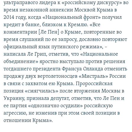
ультраправого лидера к «российскому дискурсу» во
время незаконной аннексии Москвой Крыма в
2014 году, когда «Национальный фронт» получил
кредит в банке, близком к Кремлю. «Все
комментарии [Ле Пен] о Крыме, повторенные во
время слушаний по ее запросу, дословно повторяют
официальный язык путинского режима», –
написала Ле Грип, отметив, что «Национальное
объединение» яростно выступало против решения
тогдашнего президента Франсуа Олланда отменить
продажу двух вертолетоносцев «Мистраль» России
в связи с захватом ею Крыма. Пророссийская
позиция «смягчилась» после вторжения Москвы в
Украину, признала депутат, отметив, что Ле Пен и
ее партия «однозначно осудили» российскую
агрессию, не изменив при этом своей позиции в
отношении Крыма».