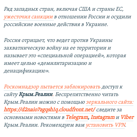
Ряд западных стран, включая США и страны ЕС,
ужесточил санкции
в отношении России и осудили
российские военные действия в Украине.
Россия отрицает, что ведет против Украины
захватническую войну на ее территории и
называет это «специальной операцией», которая
имеет целью «демилитаризацию и
денацификацию».
Роскомнадзор пытается заблокировать
доступ к
сайту
Крым.Реалии
.
Беспрепятственно читать
Крым.Реалии можно с помощью
зеркального сайта:
https://d2naio7zgqsh1q.cloudfront.net/
следите за
основными новостями в
Telegram
,
Instagram
и
Viber
Крым.Реалии. Рекомендуем вам
установить VPN
.