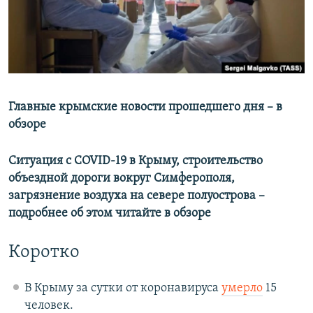
ПРИСОЕДИНЯЙТЕСЬ!
ПОБЕДИТЕЛЕЙ НЕ СУДЯТ?
КРЫМ.НЕПОКОРЕННЫЙ
ELIFBE
Все сайты RFE/RL
УКРАИНСКАЯ ПРОБЛЕМА КРЫМА
Главные крымские новости прошедшего дня – в
обзоре
Ситуация с COVID-19 в Крыму, строительство
объездной дороги вокруг Симферополя,
загрязнение воздуха на севере полуострова –
подробнее об этом читайте в обзоре
Коротко
В Крыму за сутки от коронавируса
умерло
15
человек.