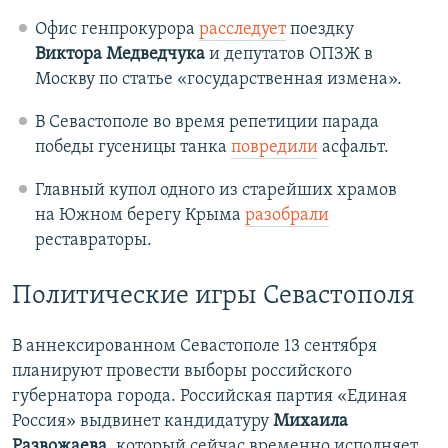
Офис генпрокурора
расследует
поездку
Виктора Медведчука
и депутатов ОПЗЖ в
Москву по статье «государственная измена».
В Севастополе во время репетиции парада
победы гусеницы танка
повредили
асфальт.
Главный купол одного из старейших храмов
на Южном берегу Крыма
разобрали
реставраторы.
Политические игры Севастополя
В аннексированном Севастополе 13 сентября
планируют провести выборы российского
губернатора города. Российская партия «Единая
Россия» выдвинет кандидатуру
Михаила
Развожаева
, который сейчас временно исполняет