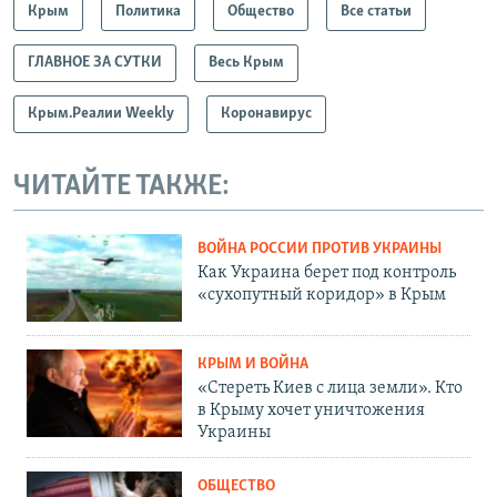
Крым
Политика
Общество
Все статьи
й
с
с
л
ГЛАВНОЕ ЗА СУТКИ
Весь Крым
л
а
а
й
Крым.Реалии Weekly
Коронавирус
й
д
д
ЧИТАЙТЕ ТАКЖЕ:
ВОЙНА РОССИИ ПРОТИВ УКРАИНЫ
Как Украина берет под контроль
«сухопутный коридор» в Крым
КРЫМ И ВОЙНА
«Стереть Киев с лица земли». Кто
в Крыму хочет уничтожения
Украины
ОБЩЕСТВО