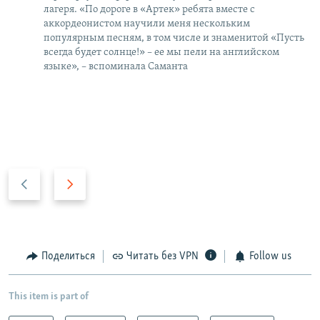
лагеря. «По дороге в «Артек» ребята вместе с
аккордеонистом научили меня нескольким
популярным песням, в том числе и знаменитой «Пусть
всегда будет солнце!» – ее мы пели на английском
языке», – вспоминала Саманта
П
С
р
л
е
е
д
д
ы
у
Поделиться
Читать без VPN
Follow us
д
ю
у
щ
This item is part of
щ
и
и
й