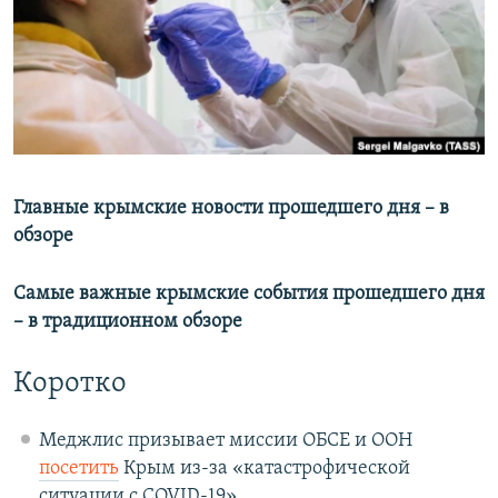
ПРИСОЕДИНЯЙТЕСЬ!
ПОБЕДИТЕЛЕЙ НЕ СУДЯТ?
КРЫМ.НЕПОКОРЕННЫЙ
ELIFBE
Все сайты RFE/RL
УКРАИНСКАЯ ПРОБЛЕМА КРЫМА
Главные крымские новости прошедшего дня – в
обзоре
Самые важные крымские события прошедшего дня
– в традиционном обзоре
Коротко
Меджлис призывает миссии ОБСЕ и ООН
посетить
Крым из-за «катастрофической
ситуации с COVID-19».