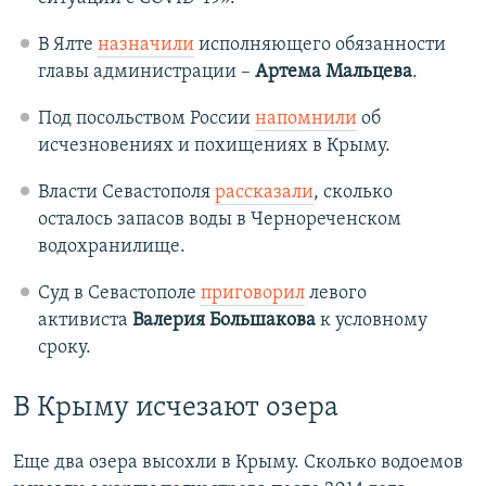
В Ялте
назначили
исполняющего обязанности
главы администрации –
Артема Мальцева
.
Под посольством России
напомнили
об
исчезновениях и похищениях в Крыму.
Власти Севастополя
рассказали
, сколько
осталось запасов воды в Чернореченском
водохранилище.
Суд в Севастополе
приговорил
левого
активиста
Валерия Большакова
к условному
сроку.
В Крыму исчезают озера
Еще два озера высохли в Крыму. Сколько водоемов