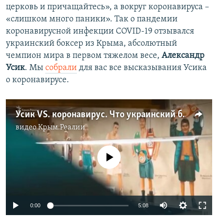
церковь и причащайтесь», а вокруг коронавируса –
«слишком много паники». Так о пандемии
коронавирусной инфекции COVID-19 отзывался
украинский боксер из Крыма, абсолютный
чемпион мира в первом тяжелом весе,
Александр
Усик
. Мы
собрали
для вас все высказывания Усика
о коронавирусе.
Усик VS. коронавирус. Что украинский боксер говорил о пандемии (видео)
видео
Крым.Реалии
No media source currently available
Auto
0:00
5:08