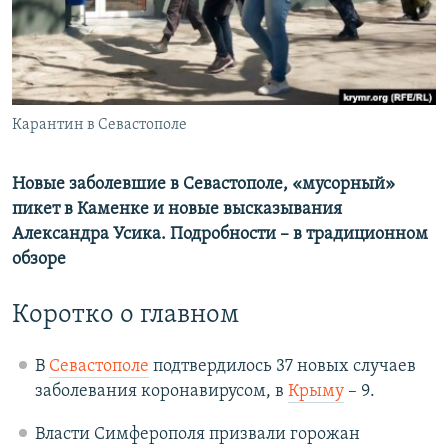
ПРИСОЕДИНЯЙТЕСЬ!
ПОБЕДИТЕЛЕЙ НЕ СУДЯТ?
КРЫМ.НЕПОКОРЕННЫЙ
ELIFBE
Все сайты RFE/RL
Карантин в Севастополе
УКРАИНСКАЯ ПРОБЛЕМА КРЫМА
Новые заболевшие в Севастополе, «мусорный»
пикет в Каменке и новые высказывания
Александра Усика. Подробности – в традиционном
обзоре
Коротко о главном
В
Севастополе
подтвердилось 37 новых случаев
заболевания коронавирусом, в
Крыму
– 9.
Власти Симферополя призвали горожан