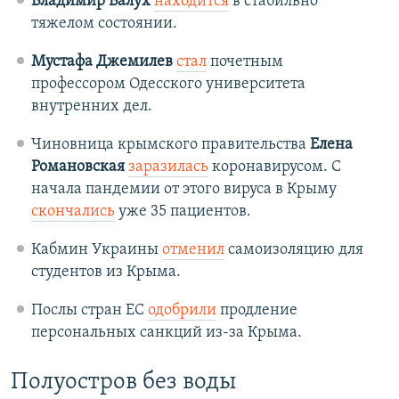
Владимир Балух
находится
в стабильно
тяжелом состоянии.
Мустафа Джемилев
стал
почетным
профессором Одесского университета
внутренних дел.
Чиновница крымского правительства
Елена
Романовская
заразилась
коронавирусом. С
начала пандемии от этого вируса в Крыму
скончались
уже 35 пациентов.
Кабмин Украины
отменил
самоизоляцию для
студентов из Крыма.
Послы стран ЕС
одобрили
продление
персональных санкций из-за Крыма.
Полуостров без воды