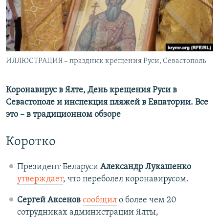
ПРИСОЕДИНЯЙТЕСЬ!
ПОБЕДИТЕЛЕЙ НЕ СУДЯТ?
КРЫМ.НЕПОКОРЕННЫЙ
ELIFBE
Все сайты RFE/RL
ИЛЛЮСТРАЦИЯ – праздник крещения Руси, Севастополь
УКРАИНСКАЯ ПРОБЛЕМА КРЫМА
Коронавирус в Ялте, День крещения Руси в
Севастополе и инспекция пляжей в Евпатории. Все
это – в традиционном обзоре
Коротко
Президент Беларуси
Александр Лукашенко
утверждает
, что переболел коронавирусом.
Сергей Аксенов
сообщил
о более чем 20
сотрудниках администрации Ялты,