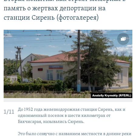
память о жертвах депортации на
станции Сирень (фотогалерея)
До 1952 года железнодорожная станция Сирень, как и
1/11
одноименный поселок в шести километрах от
Бахчисарая, назывались Сюрень.
Это было созвучно с названием местности в долине реки