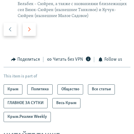
Бельбек – Сюйрен, а также с названиями близлежащих
сел Биюк-Сюйрен (нынешнее Танковое) и Кучук-
Сюйрен (нынешнее Малое Садовое)
П
С
р
л
е
е
д
д
ы
у
Поделиться
Читать без VPN
Follow us
д
ю
у
щ
This item is part of
щ
и
и
й
Крым
Политика
Общество
Все статьи
й
с
с
л
ГЛАВНОЕ ЗА СУТКИ
Весь Крым
л
а
а
й
Крым.Реалии Weekly
й
д
д