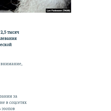
2,5 тысяч
олевания
ческой
ь внимание,
зании за
не в соцсетях
 эзопов