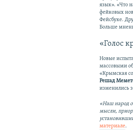
язык». «Что н
фейковых нов
Фейсбуке. Др
Больше мнен
«Голос к
Новые испыта
массовыми об
«Крымская со
Решад Мемет
изменились за
«Наш народ о
мысли, приор
установивши
материале
.