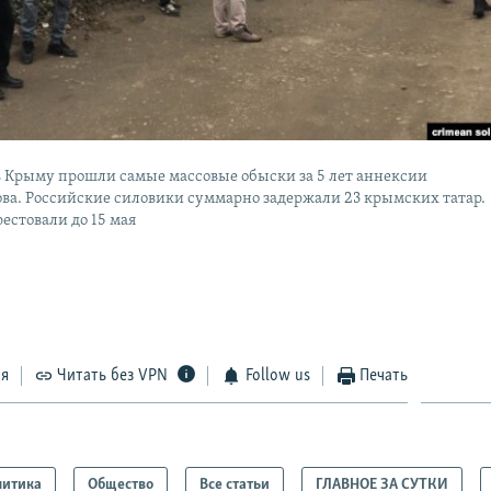
 в Крыму прошли самые массовые обыски за 5 лет аннексии
ова. Российские силовики суммарно задержали 23 крымских татар.
рестовали до 15 мая
ся
Читать без VPN
Follow us
Печать
литика
Общество
Все статьи
ГЛАВНОЕ ЗА СУТКИ