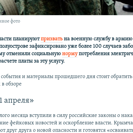
нное фото
ласти планируют
призвать
на военную службу в армию 
полуострове зафиксировано уже более 100 случаев заб
ыму отменили социальную
норму
потребления электри
асчете платы за эту услугу.
 события и материалы прошедшего дня стоит обратит
 в обзоре
 1 апреля»
лого месяца вступили в силу российские законы о нака
ние фейковых новостей и оскорбление власти. Крымча
 друг друга о новой опасности и готовятся «осваивать