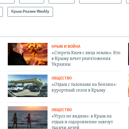
Крым.Реалии Weekly
КРЫМ И ВОЙНА
«Стереть Киев с лица земли». Кто
в Крыму хочет уничтожения
Украины
ОБЩЕСТВО
«Отдых с талонами на бензин»:
курортный сезон в Крыму
ОБЩЕСТВО
«Угроз не видим»: в Крым на
отдых и оздоровление завезут
тысячи детей