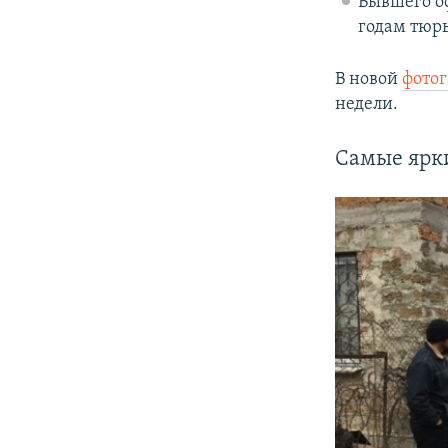
Бывшего о
годам тюрь
В новой
фотог
недели.
Самые ярк