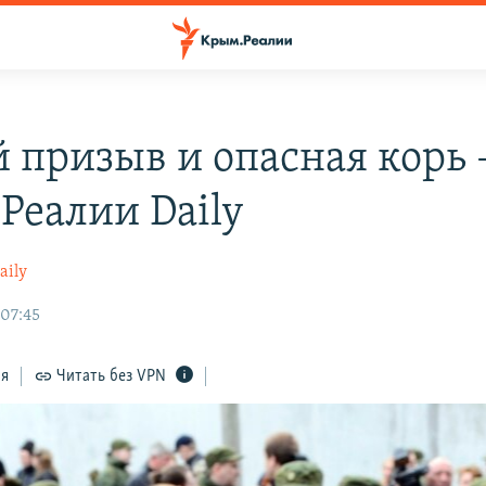
 призыв и опасная корь 
Реалии Daily
aily
 07:45
ся
Читать без VPN