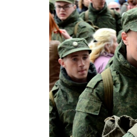
ПОБЕДИТЕЛЕЙ НЕ СУДЯТ?
КРЫМ.НЕПОКОРЕННЫЙ
ELIFBE
УКРАИНСКАЯ ПРОБЛЕМА КРЫМА