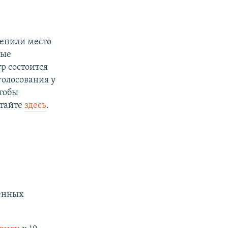
енили место
рые
р состоится
 голосования у
тобы
итайте
здесь
.
енных