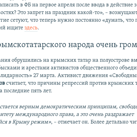
аписать в ФБ на первое апреля после ввода в действие 
остях? Это запрет на праздник какой-то», – возмущают
угие сетуют, что теперь нужно постоянно «думать, что
ий ищите
здесь
.
рымскотатарского народа очень гро
ния обрушились на крымских татар на полуострове вм
ысками и арестами активистов общественного объед
лидарность» 27 марта. Активист движения «Свободн
ов
считает, что причины репрессий против крымских т
 последние пять лет.
стается верным демократическим принципам, свободе
итету международного права, а это очень раздражает
йся в Крыму режим»
, – отмечает он. Более детально чи