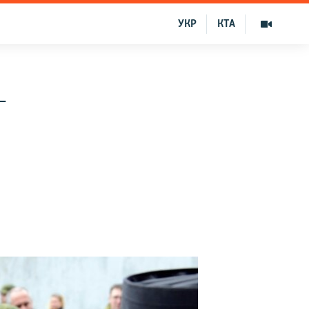
УКР
КТА
–