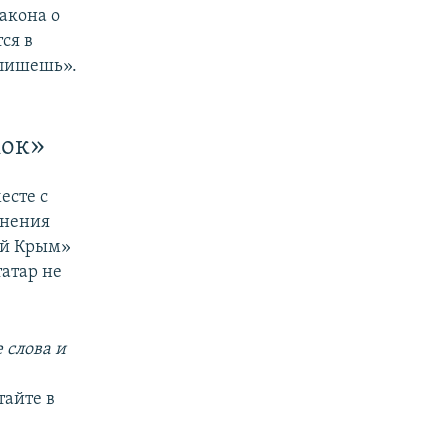
закона о
ся в
 пишешь».
мок»
есте с
инения
ый Крым»
атар не
 слова и
тайте в