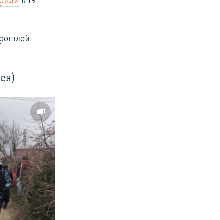
рили
к 19
прошлой
ея)