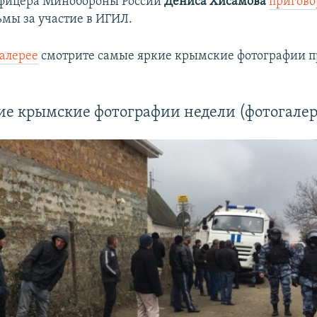
фицера Минобороны России
Дениса Хисамова
пригово
мы за участие в ИГИЛ.
алерее
смотрите самые яркие крымские фотографии 
ие крымские фотографии недели (фотогалер