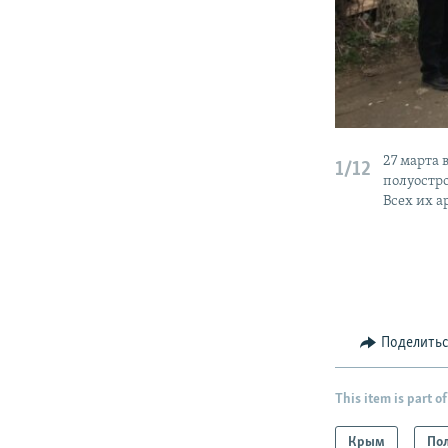
27 марта
1/12
полуостр
Всех их а
Поделить
This item is part of
Крым
По