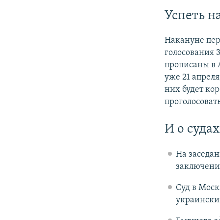
Успеть н
Накануне пер
голосования 3
прописаны в 
уже 21 апреля
них будет ко
проголосовать
И о суда
На заседан
заключения
Суд в Мос
украински