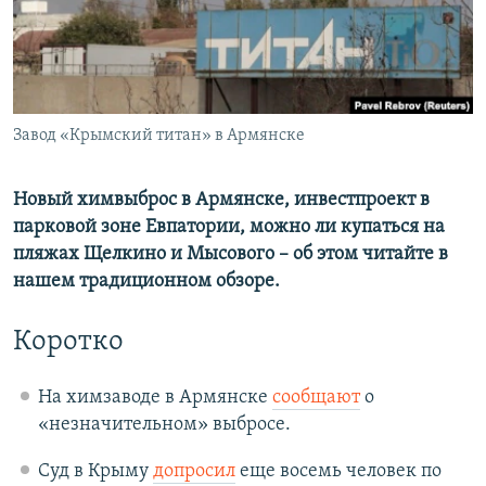
ПРИСОЕДИНЯЙТЕСЬ!
ПОБЕДИТЕЛЕЙ НЕ СУДЯТ?
КРЫМ.НЕПОКОРЕННЫЙ
ELIFBE
Все сайты RFE/RL
Завод «Крымский титан» в Армянске
УКРАИНСКАЯ ПРОБЛЕМА КРЫМА
Новый химвыброс в Армянске, инвестпроект в
парковой зоне Евпатории, можно ли купаться на
пляжах Щелкино и Мысового – об этом читайте в
нашем традиционном обзоре.
Коротко
На химзаводе в Армянске
сообщают
о
«незначительном» выбросе.
Суд в Крыму
допросил
еще восемь человек по