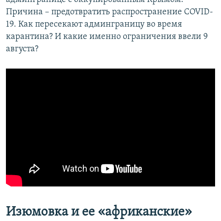
Причина – предотвратить распространение COVID-
19. Как пересекают админграницу во время
карантина? И какие именно ограничения ввели 9
августа?
Изюмовка и ее «африканские»