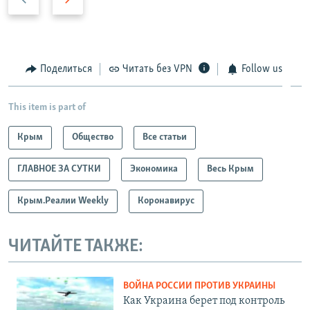
р
л
е
е
д
д
ы
у
Поделиться
Читать без VPN
Follow us
д
ю
у
щ
This item is part of
щ
и
и
й
Крым
Общество
Все статьи
й
с
с
л
ГЛАВНОЕ ЗА СУТКИ
Экономика
Весь Крым
л
а
а
й
Крым.Реалии Weekly
Коронавирус
й
д
д
ЧИТАЙТЕ ТАКЖЕ:
ВОЙНА РОССИИ ПРОТИВ УКРАИНЫ
Как Украина берет под контроль