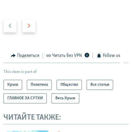
П
С
р
л
е
е
д
д
ы
у
Поделиться
Читать без VPN
Follow us
д
ю
у
щ
This item is part of
щ
и
и
й
Крым
Политика
Общество
Все статьи
й
с
с
л
ГЛАВНОЕ ЗА СУТКИ
Весь Крым
л
а
а
й
ЧИТАЙТЕ ТАКЖЕ:
й
д
д