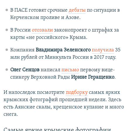
В ПАСЕ готовят срочные
дебаты
по ситуации в
Керченском проливе и Азове.
В России
отозвали
законопроект о штрафах за
карты «не российского» Крыма.
Компания
Владимира Зеленского
получила
35
млн рублей от Минкульта России в 2017 году.
Олег Сенцов
написал
письмо
первому вице-
спикеру Верховной Рады
Ирине Геращенко
.
И напоследок посмотрите
подборку
самых ярких
крымских фотографий прошедшей недели. Здесь
есть Аянские скалы, крещенское купание и много
снега.
Самые яркие крымские фотографии