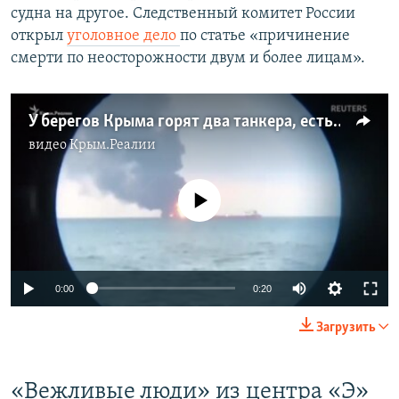
судна на другое. Следственный комитет России
открыл
уголовное дело
по статье «причинение
смерти по неосторожности двум и более лицам».
У берегов Крыма горят два танкера, есть жертвы (видео)
видео
Крым.Реалии
No media source currently available
0:00
0:20
Загрузить
«Вежливые люди» из центра «Э»