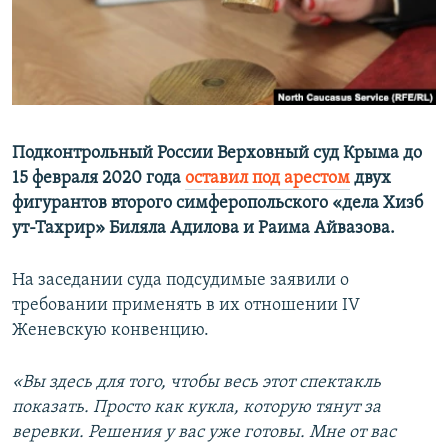
ПРИСОЕДИНЯЙТЕСЬ!
ПОБЕДИТЕЛЕЙ НЕ СУДЯТ?
КРЫМ.НЕПОКОРЕННЫЙ
ELIFBE
Все сайты RFE/RL
УКРАИНСКАЯ ПРОБЛЕМА КРЫМА
Подконтрольный России Верховный суд Крыма до
15 февраля 2020 года
оставил под арестом
двух
фигурантов второго симферопольского «дела Хизб
ут-Тахрир» Биляла Адилова и Раима Айвазова.
На заседании суда подсудимые заявили о
требовании применять в их отношении IV
Женевскую конвенцию.
«Вы здесь для того, чтобы весь этот спектакль
показать. Просто как кукла, которую тянут за
веревки. Решения у вас уже готовы. Мне от вас