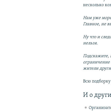
несколько ко
Нам уже море
Главное, не 
Ну что и след
нельзя.
Подскажите, 
ограничение 
жители други
Всю подборку
И о друг
Организат