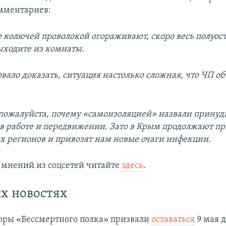
мментариев:
 колючей проволокой огораживают, скоро весь полуост
выходите из комнаты.
овало доказать, ситуация настолько сложная, что ЧП о
пожалуйста, почему «самоизоляцией» назвали принуд
в работе и передвижении. Зато в Крым продолжают п
х регионов и привозят нам новые очаги инфекции.
 мнений из соцсетей читайте
здесь
.
их новостях
оры «Бессмертного полка» призвали
оставаться
9 мая д