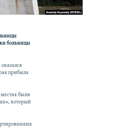
ы
ольницы
ики больницы
 оказался
рая прибыла
 местах были
ан», который
купированных