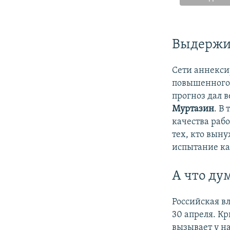
Выдержи
Сети аннекси
повышенного 
прогноз дал 
Муртазин
. В
качества рабо
тех, кто вын
испытание к
А что ду
Российская в
30 апреля. К
вызывает у на