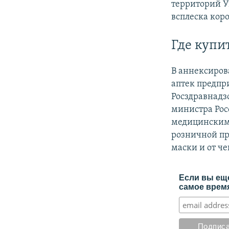
территорий 
всплеска коро
Где купи
В аннексиров
аптек предпр
Росздравнадз
министра Рос
медицинскими
розничной про
маски и от ч
Если вы еще
самое время