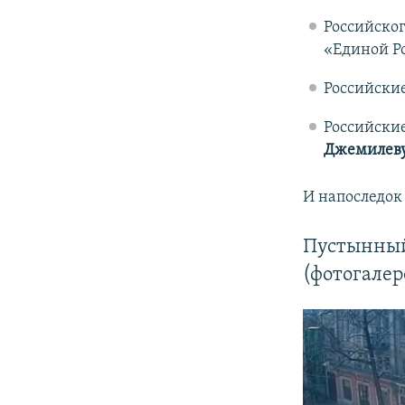
Российског
«Единой Р
Российски
Российски
Джемилеву
И напоследок
Пустынный
(фотогалер