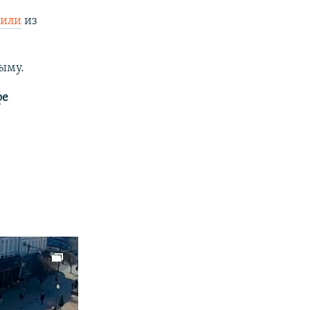
или
из
ыму.
фе