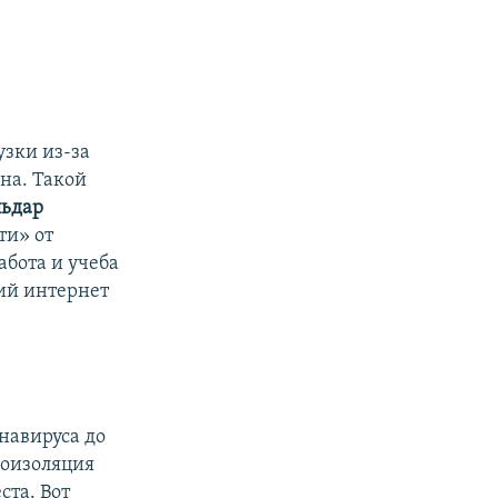
зки из-за
на. Такой
льдар
ти» от
абота и учеба
ий интернет
навируса до
моизоляция
ста. Вот