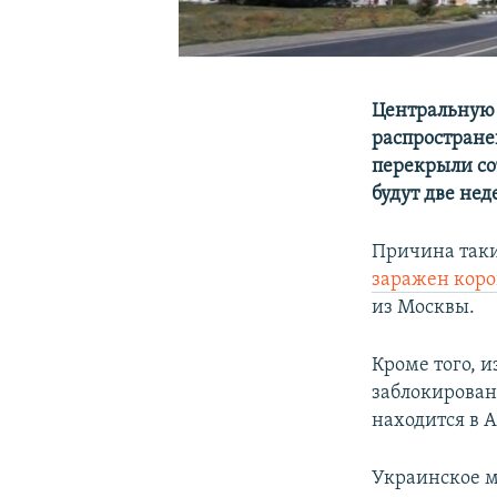
Центральную 
распростране
перекрыли со
будут две не
Причина таки
заражен кор
из Москвы.
Кроме того, 
заблокирован
находится в 
Украинское м