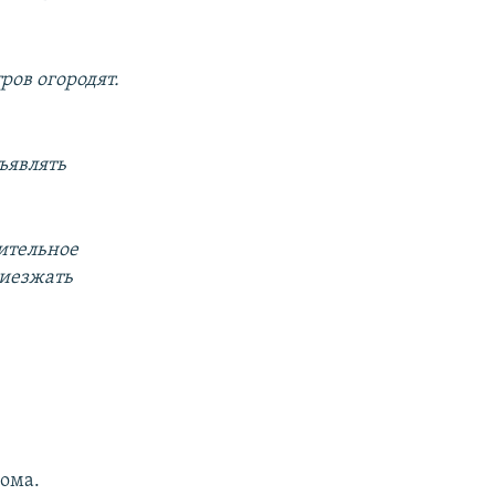
ров огородят.
бъявлять
ительное
риезжать
ома.