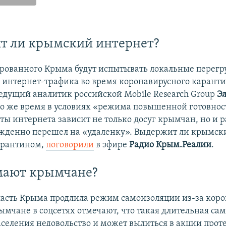
т ли крымский интернет?
рованного Крыма будут испытывать локальные перегру
интернет-трафика во время коронавирусного каранти
ведущий аналитик российской Mobile Research Group
Э
 то же время в условиях «режима повышенной готовнос
ты интернета зависит не только досуг крымчан, но и р
ужденно перешел на «удаленку». Выдержит ли крымск
арантином,
поговорили
в эфире
Радио Крым.Реалии
.
мают крымчане?
ласть Крыма продлила режим самоизоляции из-за коро
рымчане в соцсетях отмечают, что такая длительная са
селения недовольство и может вылиться в акции проте