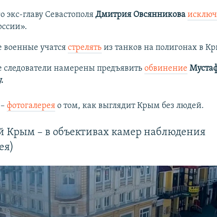
о экс-главу Севастополя
Дмитрия Овсянникова
исключ
оссии».
е военные учатся
стрелять
из танков на полигонах в Кр
е следователи намерены предъявить
обвинение
Муста
.
 –
фотогалерея
о том, как выглядит Крым без людей.
 Крым – в объективах камер наблюдения
ея)