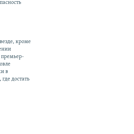
опасность
везде, кроме
лении
 премьер-
овле
и в
 где достать