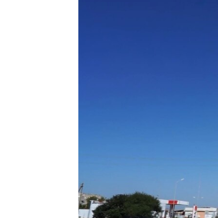
ПОБЕДИТЕЛЕЙ НЕ СУДЯТ?
КРЫМ.НЕПОКОРЕННЫЙ
ELIFBE
УКРАИНСКАЯ ПРОБЛЕМА КРЫМА