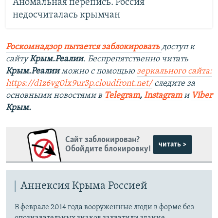
Аномальная перепись. Россия
недосчиталась крымчан
Роскомнадзор пытается заблокировать
доступ к
сайту
Крым.Реалии
. Беспрепятственно читать
Крым.Реалии
можно с помощью
зеркального сайта:
https://d1z6vg0lx9ur3p.cloudfront.net/
следите за
основными новостями в
Telegram
,
Instagram
и
Viber
Крым.
Сайт заблокирован?
читать >
Обойдите блокировку!
Аннексия Крыма Россией
В феврале 2014 года вооруженные люди в форме без
опознавательных знаков захватили здание