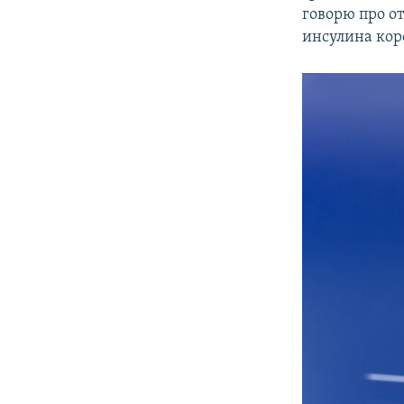
говорю про о
инсулина кор