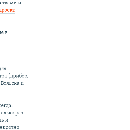
рствами и
проект
е в
для
тра (прибор,
 Вольска и
сегда.
колько раз
шь и
онкретно