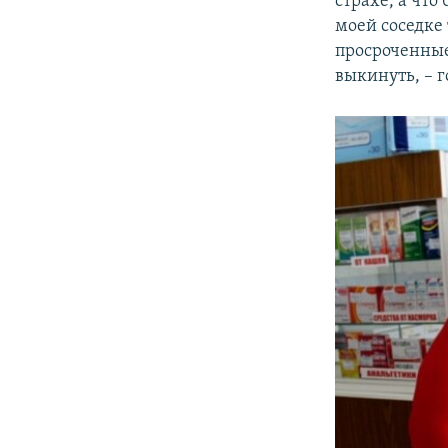
страхе, а что
моей соседке 
просроченные
выкинуть, – г