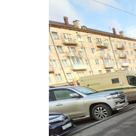
ПОБЕДИТЕЛЕЙ НЕ СУДЯТ?
КРЫМ.НЕПОКОРЕННЫЙ
ELIFBE
УКРАИНСКАЯ ПРОБЛЕМА КРЫМА