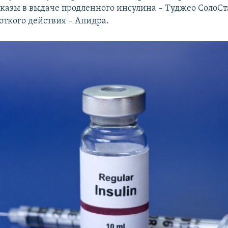
тказы в выдаче продленного инсулина – Туджео СолоСт
откого действия – Апидра.