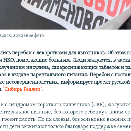
водск, архивное фото
лись перебои с лекарствами для льготников. Об этом г
и НКО, помогающие больным. Люди жалуются, в частно
олучением инсулина, сахароснижающих таблеток и ра
каз в выдаче парентального питания. Перебои с поста
же несовершеннолетних, информирует проект русской
а
"Сибирь Реалии".
ей с синдромом короткого кишечника (СКК), жалуются,
ентеральное питание, без которого ребенку с таким 
 грозит смерть. По их словам, без жизненно важных п
сяц дети выживают только благодаря поддержке семей 