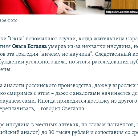
ое фото
ики "Окна" вспоминают случай, когда жительница Сар
етняя
Ольга Богаева
умерла из-за нехватки инсулина, н
ов эта трагедия "ничему не научила". Следственный к
буждении уголовного дела, но итоги расследования пу
чены.
на аналоги российского производства, даже у взрослы
ько смиримся с этим – даже с аналогами начинается де
покупаем сами. Иногда приходится доставку из другого
ереплачивать, – говорит Светлана.
 инсулина в местных аптеках, по словам пациентов, с
сийский аналог) до 30 тысяч рублей и сопоставим со 