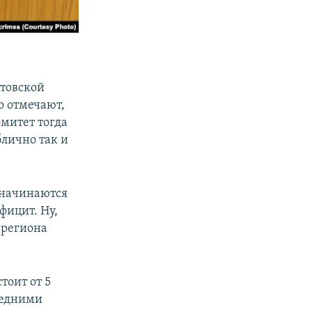
атовской
о отмечают,
омитет тогда
блично так и
х начинаются
фицит. Ну,
 региона
тоит от 5
средними