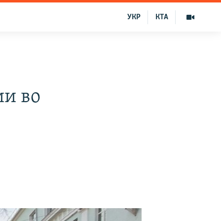
УКР
КТА
ии во