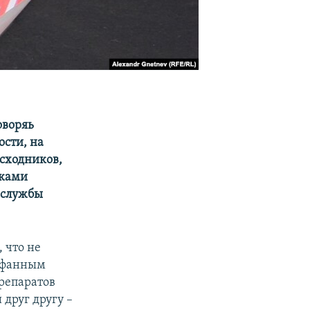
оворяь
сти, на
сходников,
вками
 службы
 что не
орфанным
репаратов
друг другу –