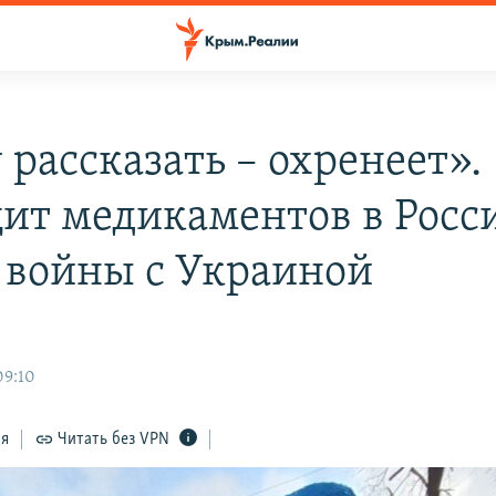
 рассказать – охренеет».
ит медикаментов в Росс
 войны с Украиной
и
09:10
ся
Читать без VPN