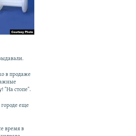
выдавали.
ко в продаже
 важные
! "На стопе".
е городе еще
се время в