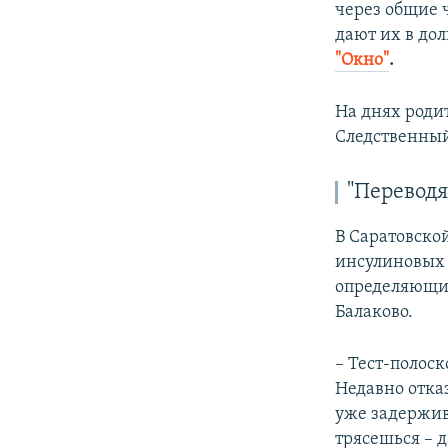
через общие 
дают их в до
"Окно"
.
На днях роди
Следственный
"Переводя
В Саратовско
инсулиновых п
определяющий
Балаково.
– Тест-полоск
Недавно отказ
уже задержив
трясешься – д