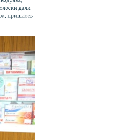
инздрава,
полоски дали
ра, пришлось