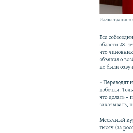
Иллюстрационн
Все собеседн
области 28-л
что чиновник
объявил о воз
не были озву
– Переводят 
побочки. Тол
что делать – 
заказывать, п
Месячный курс
тысяч (за рос