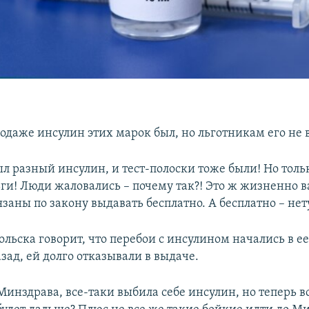
родаже инсулин этих марок был, но льготникам его не 
ыл разный инсулин, и тест-полоски тоже были! Но толь
ньги! Люди жаловались – почему так?! Это ж жизненно
язаны по закону выдавать бесплатно. А бесплатно – нету
ольска говорит, что перебои с инсулином начались в е
зад, ей долго отказывали в выдаче.
Минздрава, все-таки выбила себе инсулин, но теперь в