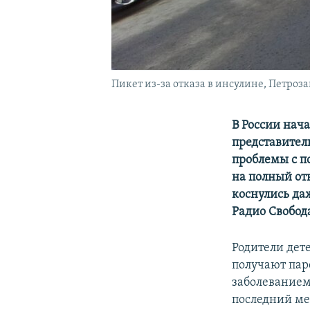
Пикет из-за отказа в инсулине, Петроза
В России нача
представител
проблемы с п
на полный от
коснулись да
Радио Свобод
Родители дет
получают пар
заболеванием
последний ме