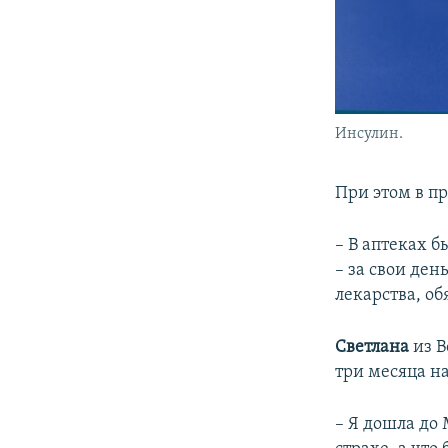
Инсулин.
При этом в п
– В аптеках б
– за свои де
лекарства, об
Светлана
из В
три месяца на
– Я дошла до 