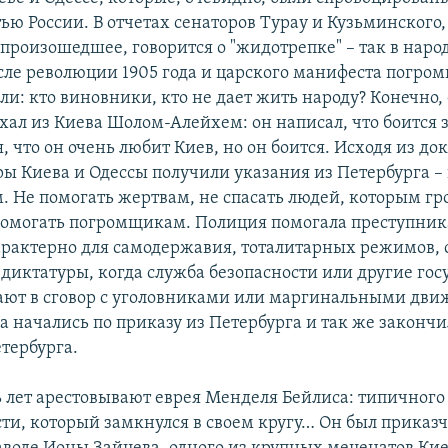
ью России. В отчетах сенаторов Турау и Кузьминского
произошедшее, говорится о "жидотрепке" – так в наро
сле революции 1905 года и царского манифеста погром
и: кто виновники, кто не дает жить народу? Конечно, 
уехал из Киева Шолом-Алейхем: он написал, что боится 
я, что он очень любит Киев, но он боится. Исходя из до
ы Киева и Одессы получили указания из Петербурга –
 Не помогать жертвам, не спасать людей, которым гр
 помогать погромщикам. Полиция помогала преступника
арактерно для самодержавия, тоталитарных режимов, 
 диктатуры, когда служба безопасности или другие го
ают в сговор с уголовниками или маргинальными дв
 начались по приказу из Петербурга и так же закончи
тербурга.
ь лет арестовывают еврея Менделя Бейлиса: типичного
сти, который замкнулся в своем кругу… Он был приказ