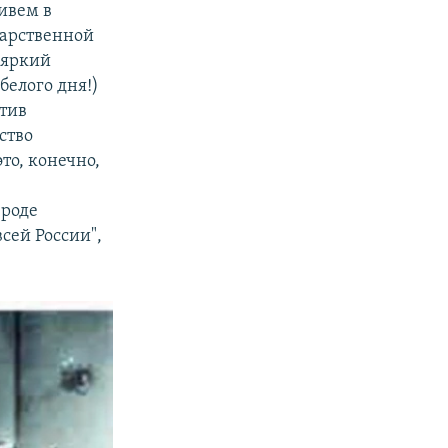
ивем в
дарственной
 яркий
белого дня!)
етив
ство
то, конечно,
е
вроде
сей России",