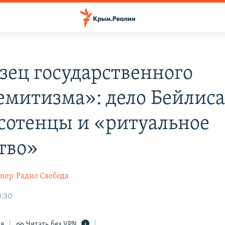
зец государственного
емитизма»: дело Бейлиса
сотенцы и «ритуальное
тво»
гнер
Радио Свобода
3:30
ся
Читать без VPN