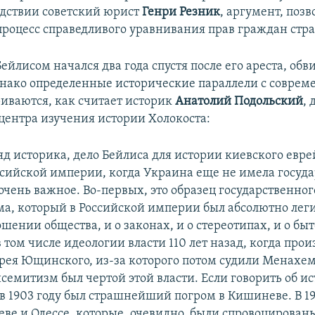
едствии советский юрист
Генри Резник
, аргумент, поз
процесс справедливого уравнивания прав граждан стр
ейлисом начался два года спустя после его ареста, об
днако определенные исторические параллели с соврем
иваются, как считает историк
Анатолий Подольский
,
центра изучения истории Холокоста:
яд историка, дело Бейлиса для истории киевского евре
ссийской империи, когда Украина еще не имела госуда
 очень важное. Во-первых, это образец государственног
а, который в Российской империи был абсолютно ле
ошении общества, и о законах, и о стереотипах, и о бы
в том числе идеологии власти 110 лет назад, когда про
рея Ющинского, из-за которого потом судили Менахе
исемитизм был чертой этой власти. Если говорить об и
 в 1903 году был страшнейший погром в Кишиневе. В 1
еве и Одессе, которые, очевидно, были спровоцирова