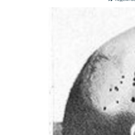
ПОБЕДИТЕЛЕЙ НЕ СУДЯТ?
КРЫМ.НЕПОКОРЕННЫЙ
ELIFBE
УКРАИНСКАЯ ПРОБЛЕМА КРЫМА