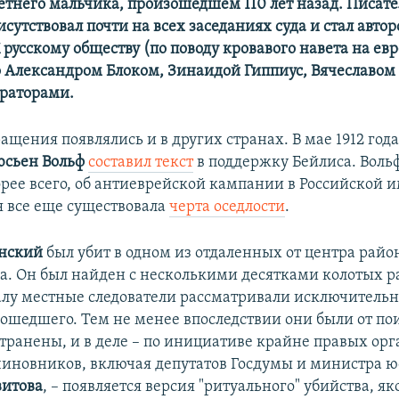
летнего мальчика, произошедшем 110 лет назад. Писате
сутствовал почти на всех заседаниях суда и стал авто
русскому обществу (по поводу кровавого навета на евр
 Александром Блоком, Зинаидой Гиппиус, Вячеславом
раторами.
ащения появлялись и в других странах. В мае 1912 год
сьен Вольф
составил текст
в поддержку Бейлиса. Вольф
орее всего, об антиеврейской кампании в Российской 
я все еще существовала
черта оседлости
.
нский
был убит в одном из отдаленных от центра райо
ода. Он был найден с несколькими десятками колотых р
чалу местные следователи рассматривали исключитель
ошедшего. Тем не менее впоследствии они были от по
транены, и в деле – по инициативе крайне правых ор
чиновников, включая депутатов Госдумы и министра 
витова
, – появляется версия "ритуального" убийства, як