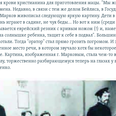
я крови христианина для приготовления мацы. "Мы ж
ена. Недавно, в связи с тем же делом Бейлиса, в Госу
 Марков живописал следующую яркую картину. Дети в
ь играют в садике, не чуя беды... Но вот к ним (среди 
ывается еврейский резник с кривым ножом (!) и, нам
на солнышке ребенка, тащит к себе в подвал". Большин
отали. Тогда "оратор" стал прямо грозить погромом. И э
нное место речи, в котором звучало хотя бы некоторо
е. Картина, изображенная г. Марковым, стала чем-то 
лу, торжественно разбирающемуся теперь на глазах у в
енко.