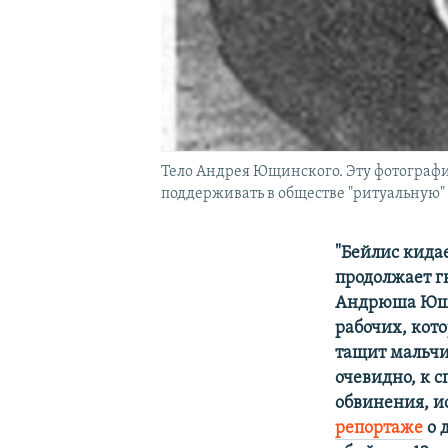
Тело Андрея Ющинского. Эту фотограф
поддерживать в обществе "ритуальную"
"Бейлис кидае
продолжает гн
Андрюша Ющин
рабочих, кото
тащит мальчи
очевидно, к с
обвинения, и
репортаже
о 