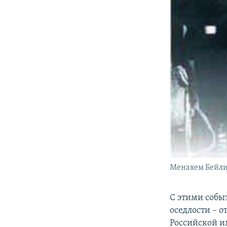
Менахем Бейлис 
С этими собы
оседлости – 
Российской и