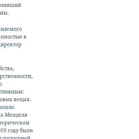
волявший
аны.
виняемого
енностью в
 директор
йства,
рственности,
о
гитимным:
товых вещах.
изошло
ма Менделя
сторическом
905 году были
ны тогдашней