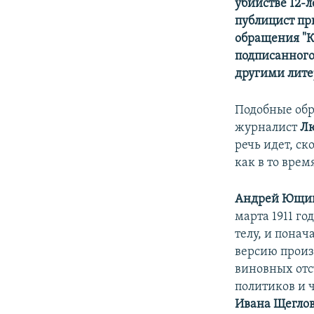
убийстве 12-
публицист при
обращения "К 
подписанного
другими лите
Подобные обр
журналист
Лю
речь идет, ск
как в то врем
Андрей Ющи
марта 1911 г
телу, и пона
версию произ
виновных отс
политиков и 
Ивана Щегло