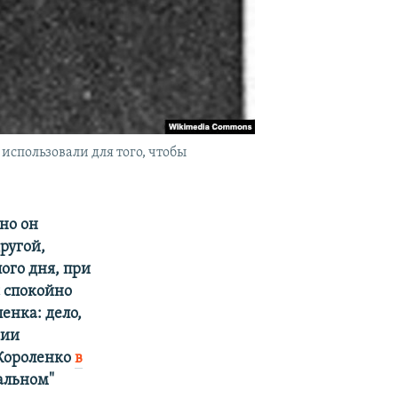
спользовали для того, чтобы
но он
другой,
ого дня, при
с спокойно
енка: дело,
нии
 Короленко
в
альном"