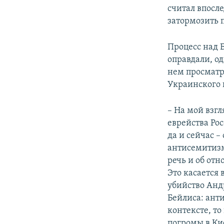
считал впосл
затормозить 
Процесс над Б
оправдали, о
нем просматр
Украинского 
– На мой взгл
еврейства Ро
да и сейчас –
антисемитизм
речь и об отн
Это касается 
убийство Анд
Бейлиса: ант
контексте, то
погромы в Ки