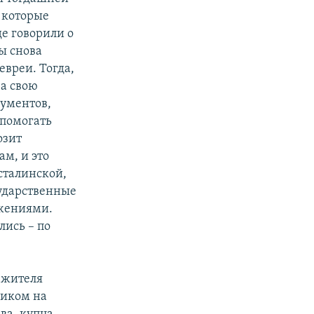
, которые
де говорили о
ы снова
евреи. Тогда,
за свою
кументов,
 помогать
озит
м, и это
сталинской,
сударственные
ижениями.
лись – по
 жителя
чиком на