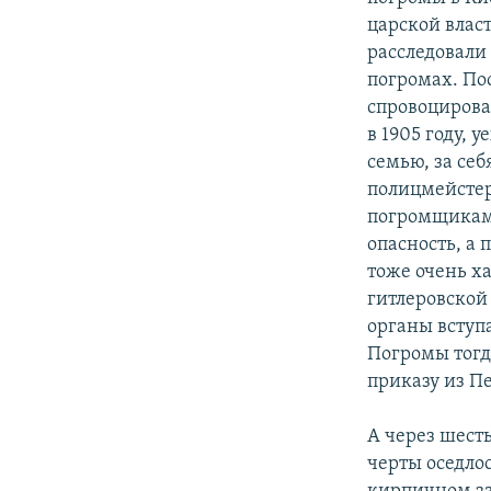
царской власт
расследовали 
погромах. По
спровоцировал
в 1905 году, 
семью, за себ
полицмейстер
погромщикам.
опасность, а
тоже очень х
гитлеровской
органы вступ
Погромы тогда
приказу из Пе
А через шест
черты оседло