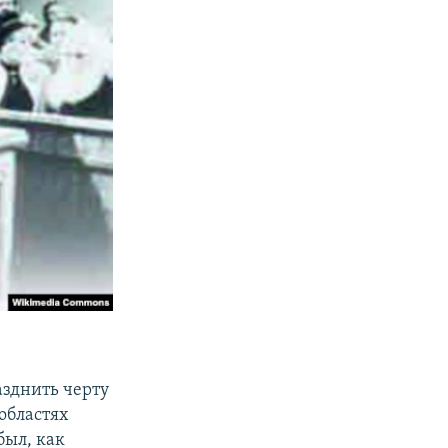
азднить черту
областях
был, как