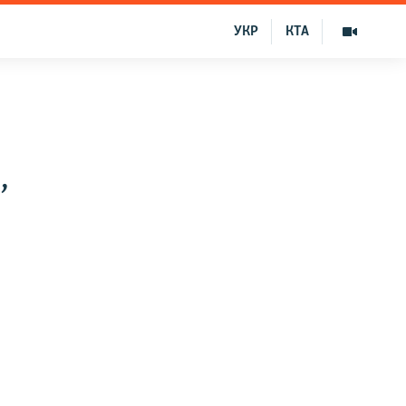
УКР
КТА
,