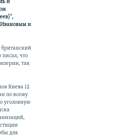
ль и
ром
еев)",
 Ивановым и
а британский
 писал, что
империи, так
нов Киева 12
ан по всему
но уголовную
иска
ганизаций,
юстиции
обы для