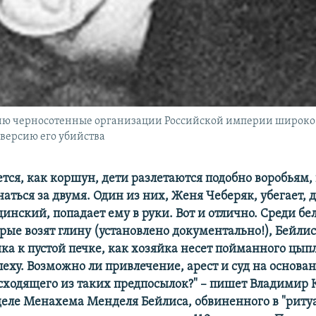
ию черносотенные организации Российской империи широко и
 версию его убийства
тся, как коршун, дети разлетаются подобно воробьям, 
аться за двумя. Один из них, Женя Чеберяк, убегает, 
ский, попадает ему в руки. Вот и отлично. Среди бел
рые возят глину (установлено документально!), Бейли
ка к пустой печке, как хозяйка нeсет пойманного цыпл
пеху. Возможно ли привлечение, арест и суд на основа
сходящего из таких предпосылок?" – пишет Владимир
деле Менахема Менделя Бейлиса, обвиненного в "риту