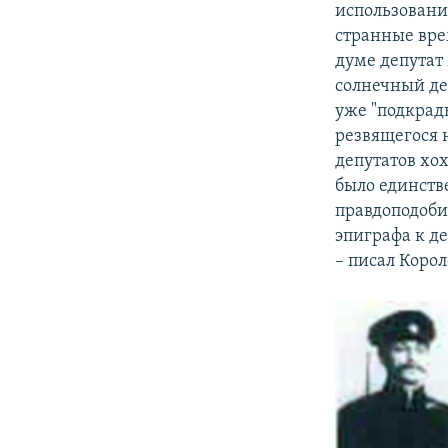
использовани
странные врем
думе депутат
солнечный ден
уже "подкрад
резвящегося 
депутатов хох
было единстве
правдоподоби
эпиграфа к де
– писал Корол