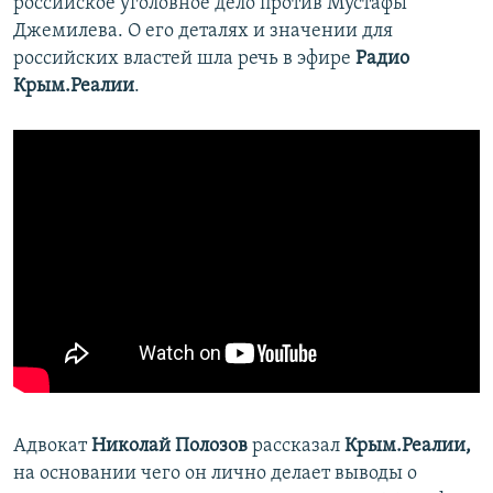
российское уголовное дело против Мустафы
Джемилева. О его деталях и значении для
российских властей шла речь в эфире
Радио
Крым.Реалии
.
Адвокат
Николай Полозов
рассказал
Крым.Реалии,
на основании чего он лично делает выводы о