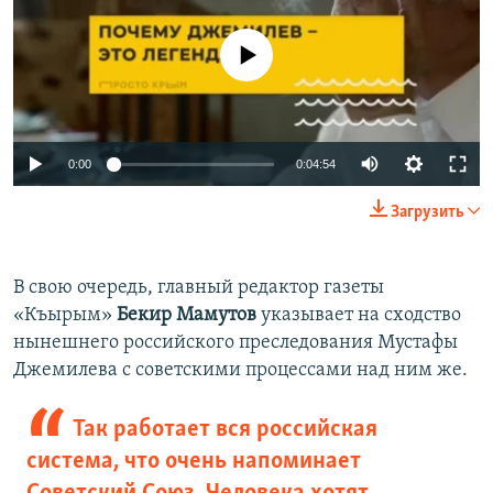
No media source currently available
0:00
0:04:54
Загрузить
В свою очередь, главный редактор газеты
«Къырым»
Бекир Мамутов
указывает на сходство
нынешнего российского преследования Мустафы
Джемилева с советскими процессами над ним же.
Так работает вся российская
система, что очень напоминает