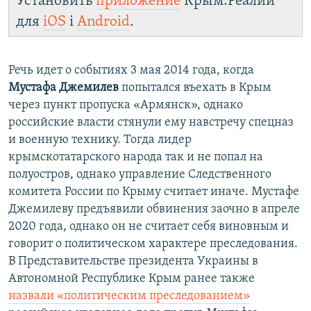
Установить
приложение
Крым.Реалии
для
iOS
і
Android
.
Речь идет о событиях 3 мая 2014 года, когда
Мустафа Джемилев
попытался въехать в Крым
через пункт пропуска «Армянск», однако
российские власти стянули ему навстречу спецназ
и военную технику. Тогда лидер
крымскотатарского народа так и не попал на
полуостров, однако управление Следственного
комитета России по Крыму считает иначе. Мустафе
Джемилеву предъявили обвинения заочно в апреле
2020 года, однако он не считает себя виновным и
говорит о политическом характере преследования.
В Представительстве президента Украины в
Автономной Республике Крым ранее также
назвали «политическим преследованием»