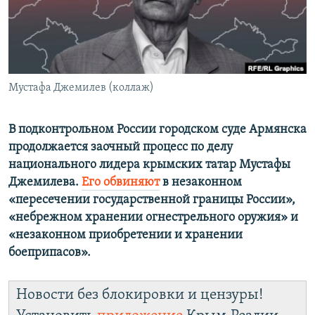
ПРИСОЕДИНЯЙТЕСЬ!
ПОБЕДИТЕЛЕЙ НЕ СУДЯТ?
КРЫМ.НЕПОКОРЕННЫЙ
ELIFBE
Мустафа Джемилев (коллаж)
УКРАИНСКАЯ ПРОБЛЕМА КРЫМА
Все сайты RFE/RL
В подконтрольном России городском суде Армянска
продолжается заочный процесс по делу
национального лидера крымских татар Мустафы
Джемилева.
Его обвиняют
в незаконном
«пересечении государственной границы России»,
«небрежном хранении огнестрельного оружия» и
«незаконном приобретении и хранении
боеприпасов».
Новости без блокировки и цензуры!