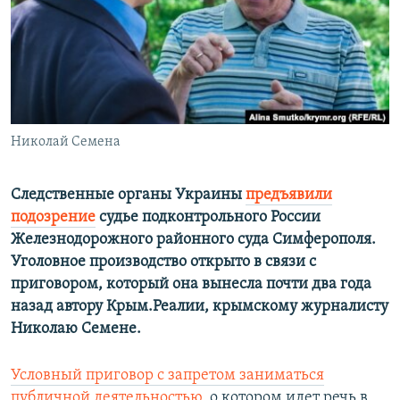
ПРИСОЕДИНЯЙТЕСЬ!
ПОБЕДИТЕЛЕЙ НЕ СУДЯТ?
КРЫМ.НЕПОКОРЕННЫЙ
ELIFBE
УКРАИНСКАЯ ПРОБЛЕМА КРЫМА
Все сайты RFE/RL
Николай Семена
Следственные органы Украины
предъявили
подозрение
судье подконтрольного России
Железнодорожного районного суда Симферополя.
Уголовное производство открыто в связи с
приговором, который она вынесла почти два года
назад автору Крым.Реалии, крымскому журналисту
Николаю Семене.
Условный приговор с запретом заниматься
публичной деятельностью
, о котором идет речь в