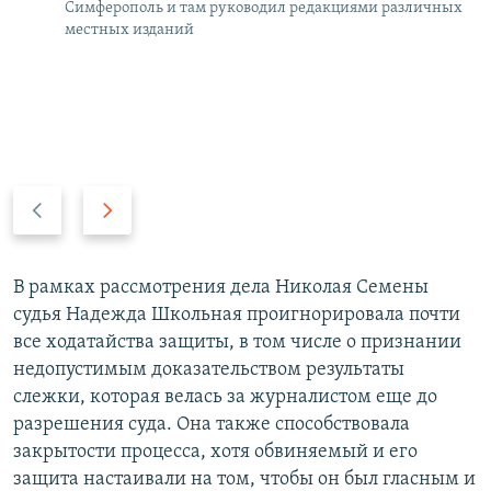
Симферополь и там руководил редакциями различных
местных изданий
П
С
р
л
е
е
д
д
​В рамках рассмотрения дела Николая Семены
ы
у
судья Надежда Школьная проигнорировала почти
д
ю
все ходатайства защиты, в том числе о признании
у
щ
недопустимым доказательством результаты
щ
и
слежки, которая велась за журналистом еще до
и
й
разрешения суда. Она также способствовала
й
с
закрытости процесса, хотя обвиняемый и его
с
л
защита настаивали на том, чтобы он был гласным и