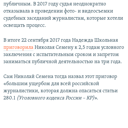
л
а
публичным. В 2017 году судья неоднократно
а
й
отказывала в проведении фото- и видеосъемки
й
д
судебных заседаний журналистам, которые хотели
д
освещать процесс.
В итоге 22 сентября 2017 года Надежда Школьная
приговорила
Николая Семену к 2,5 годам условного
заключения с испытательным сроком и запретом
заниматься публичной деятельностью на три года.
Сам Николай Семена тогда назвал этот приговор
«большим ущербом для всей российской
журналистики, которая должна опасаться статьи
280.1
(Уголовного кодекса России – КР)
».