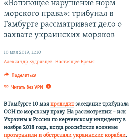
«Вопиющее нарушение норм
ПРИСОЕДИНЯЙТЕСЬ!
ПОБЕДИТЕЛЕЙ НЕ СУДЯТ?
морского права»: трибунал в
КРЫМ.НЕПОКОРЕННЫЙ
Гамбурге рассматривает дело о
ELIFBE
захвате украинских моряков
УКРАИНСКАЯ ПРОБЛЕМА КРЫМА
Все сайты RFE/RL
10 мая 2019, 11:10
Александр Кудрявцев
Настоящее Время
Поделиться
Читать без VPN
В Гамбурге 10 мая
проходит
заседание трибунала
ООН по морскому праву. На рассмотрении –​ иск
Украины к России по керченскому инциденту в
ноябре 2018 года, когда российские военные
протаранили и обстреляли украинские корабли
.