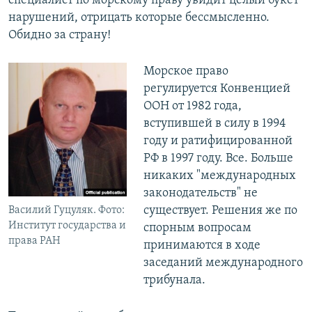
специалист по морскому праву увидит целый букет
нарушений, отрицать которые бессмысленно.
Обидно за страну!
Морское право
регулируется Конвенцией
ООН от 1982 года,
вступившей в силу в 1994
году и ратифицированной
РФ в 1997 году. Все. Больше
никаких "международных
законодательств" не
существует. Решения же по
Василий Гуцуляк. Фото:
Институт государства и
спорным вопросам
права РАН
принимаются в ходе
заседаний международного
трибунала.