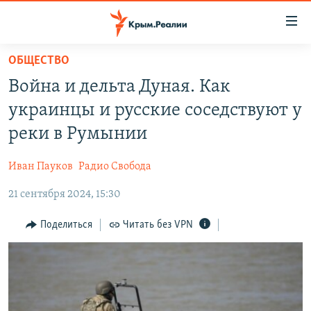
Доступность
ссылки
Вернуться
ОБЩЕСТВО
к
НОВОСТИ
Война и дельта Дуная. Как
основному
СПЕЦПРОЕКТЫ
содержанию
украинцы и русские соседствуют у
ВОДА
Вернутся
ГРУЗ 200
реки в Румынии
к
ИСТОРИЯ
КАРТА ВОЕННЫХ ОБЪЕКТОВ КРЫМА
главной
Иван Пауков
Радио Свобода
ЕЩЕ
11 ЛЕТ ОККУПАЦИИ КРЫМА. 11 ИСТОРИЙ СОПРОТИВЛЕНИЯ
навигации
Вернутся
21 сентября 2024, 15:30
РАДІО СВОБОДА
ИНТЕРАКТИВ
к
КАК ОБОЙТИ БЛОКИРОВКУ
ИНФОГРАФИКА
Поделиться
Читать без VPN
поиску
ТЕЛЕПРОЕКТ КРЫМ.РЕАЛИИ
Українською
СОВЕТЫ ПРАВОЗАЩИТНИКОВ
Qırımtatar
ПРОПАВШИЕ БЕЗ ВЕСТИ