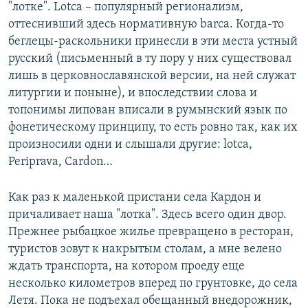
"лотке". Lotca – популярный регионализм,
оттеснивший здесь нормативную barca. Когда-то
беглецы-раскольники принесли в эти места устный
русский (письменный в ту пору у них существовал
лишь в церковнославянской версии, на ней служат
литургии и поныне), и впоследствии слова и
топонимы липован вписали в румынский язык по
фонетическому принципу, то есть ровно так, как их
произносили одни и слышали другие: lotca,
Periprava, Cardon…
Как раз к маленькой пристани села Кардон и
причаливает наша "лотка". Здесь всего один двор.
Прежнее рыбацкое жилье превращено в ресторан,
туристов зовут к накрытым столам, а мне велено
ждать транспорта, на котором проеду еще
несколько километров вперед по грунтовке, до села
Летя. Пока не подъехал обещанный внедорожник,