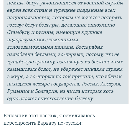
немцы, бегут уклоняющиеся от военной службы
евреи всех стран и турецкие подданные всех
национальностей, которым не хочется потерять
голову; бегут болгары, делающие оппозицию
Стамбулу, и русины, имеющие крупные
недоразумения с тамошними
ясновельможными панами. Бессарабия
излюблена беглыми, во-первых, потому, что ее
дунайскую границу, состоящую из бесконечных
камышовых болот, не убережет никакая стража
в мире, а во-вторых по той причине, что вблизи
находятся четыре государства, Россия, Австрия,
Румыния и Болгария, из числа которых хоть
одно окажет снисхождение беглецу.
Вспомнив этот пассаж, я осмеливаюсь
переспросить Варвару по-русски: