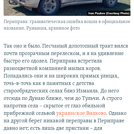
Периправа: грамматическая ошибка вошла в официальное
название. Румыния, архивное фото
Так оно и было. Песчаный допотопный тракт вился
почти прозрачным перелеском, и я на удивление
быстро его одолел. Периправа встретила
разноцветной компанией милых коров.
Попадались они и на широких прямых улицах,
точь-в-точь как в памятных с детства
старообрядческих селах близ Измаила. До него
отсюда по Дунаю ближе, чем до Тульчи. А строго
напротив села – скрытое от глаз обильной
прибрежной сельвой
украинское Вилково
. Однако
на другой берег никакой переправы в Периправе
давно нет; есть лишь две пристани – для