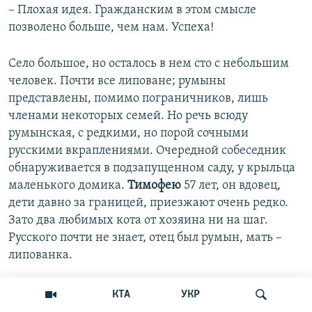
– Плохая идея. Гражданским в этом смысле
позволено больше, чем нам. Успеха!
Село большое, но осталось в нем сто с небольшим
человек. Почти все липоване; румыны
представлены, помимо пограничников, лишь
членами некоторых семей. Но речь всюду
румынская, с редкими, но порой сочными
русскими вкраплениями. Очередной собеседник
обнаруживается в подзапущенном саду, у крыльца
маленького домика.
Тимофею
57 лет, он вдовец,
дети давно за границей, приезжают очень редко.
Зато два любимых кота от хозяина ни на шаг.
Русского почти не знает, отец был румын, мать –
липованка.
– Вот мама по-русски
КТА
УКР
говорила, так заслушаться.