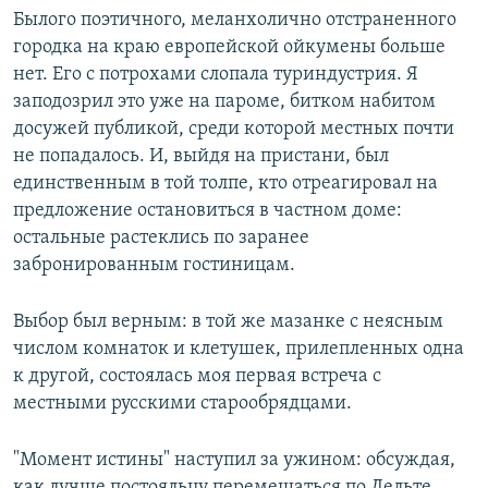
Былого поэтичного, меланхолично отстраненного
городка на краю европейской ойкумены больше
нет. Его с потрохами слопала туриндустрия. Я
заподозрил это уже на пароме, битком набитом
досужей публикой, среди которой местных почти
не попадалось. И, выйдя на пристани, был
единственным в той толпе, кто отреагировал на
предложение остановиться в частном доме:
остальные растеклись по заранее
забронированным гостиницам.
Выбор был верным: в той же мазанке с неясным
числом комнаток и клетушек, прилепленных одна
к другой, состоялась моя первая встреча с
местными русскими старообрядцами.
"Момент истины" наступил за ужином: обсуждая,
как лучше постояльцу перемещаться по Дельте,