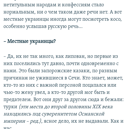
нетитульным народам и конфессиям стало
нормальным, ни о чем таком даже речи нет. А вот
местные украинцы иногда могут посмотреть косо,
особенно услышав русскую речь…
– Местные украинцы?
– Да, их не так много, как липован, но первые из
них поселились тут давно, почти одновременно с
нами. Это были запорожские казаки, по разным
причинам не ужившиеся в Сечи. Кто знает, может,
кто-то из них с важной персоной поцапался или
чью-то жену увел, а кто-то другой мог быть и
предателем. Вот они друг за другом сюда и бежали:
турки
(эти места до второй половины
XIX
века
находились под суверенитетом Османской
империи – ред.)
, ясное дело, их не выдавали. Как и
нас.