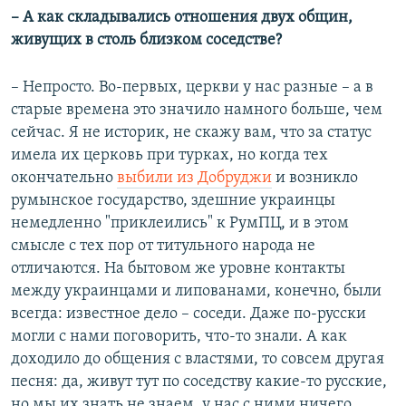
– А как складывались отношения двух общин,
живущих в столь близком соседстве?
– Непросто. Во-первых, церкви у нас разные – а в
старые времена это значило намного больше, чем
сейчас. Я не историк, не скажу вам, что за статус
имела их церковь при турках, но когда тех
окончательно
выбили из Добруджи
и возникло
румынское государство, здешние украинцы
немедленно "приклеились" к РумПЦ, и в этом
смысле с тех пор от титульного народа не
отличаются. На бытовом же уровне контакты
между украинцами и липованами, конечно, были
всегда: известное дело – соседи. Даже по-русски
могли с нами поговорить, что-то знали. А как
доходило до общения с властями, то совсем другая
песня: да, живут тут по соседству какие-то русские,
но мы их знать не знаем, у нас с ними ничего