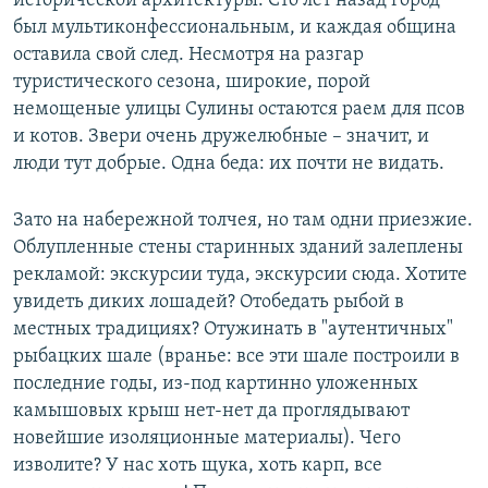
исторической архитектуры. Сто лет назад город
был мультиконфессиональным, и каждая община
оставила свой след. Несмотря на разгар
туристического сезона, широкие, порой
немощеные улицы Сулины остаются раем для псов
и котов. Звери очень дружелюбные – значит, и
люди тут добрые. Одна беда: их почти не видать.
Зато на набережной толчея, но там одни приезжие.
Облупленные стены старинных зданий залеплены
рекламой: экскурсии туда, экскурсии сюда. Хотите
увидеть диких лошадей? Отобедать рыбой в
местных традициях? Отужинать в "аутентичных"
рыбацких шале (вранье: все эти шале построили в
последние годы, из-под картинно уложенных
камышовых крыш нет-нет да проглядывают
новейшие изоляционные материалы). Чего
изволите? У нас хоть щука, хоть карп, все