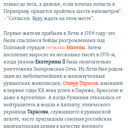
только до леса, а дальше, если хочешь попасть в
Периправу, придется пройтись шесть километров".
– "Согласен. Буду ждать на этом месте".
Первые жители прибыли в Летю в 1709 году: это
были спасшиеся бойцы разгромленных под
Полтавой отрядов
гетмана
Мазепы
. Затем
население выросло на несколько тысяч в 1775-м,
когда указом
Екатерины ll
была окончательно
уничтожена Запорожская Сечь. Из Лети был родом
один из любопытнейших и малоизученных
румынских живописцев,
Ставру Тарасов
, имевший
в первые годы ХХ века успех в Париже, Брюсселе и
даже в Аргентине. А когда Румыния отказалась от
нейтралитета и вошла в Антанту, этнического
украинца
Тарасова
, служившего в румынской
пехоте, часто приглашала союзная российская
императорская армия в качестве военного