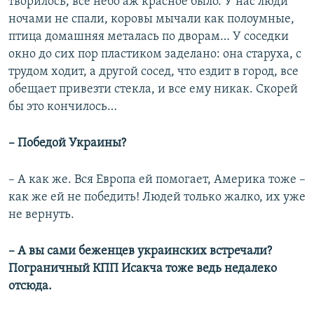
творилось, все небо аж красное было. У нас люди
ночами не спали, коровы мычали как полоумные,
птица домашняя металась по дворам… У соседки
окно до сих пор пластиком заделано: она старуха, с
трудом ходит, а другой сосед, что ездит в город, все
обещает привезти стекла, и все ему никак. Скорей
бы это кончилось…
– Победой Украины?
– А как же. Вся Европа ей помогает, Америка тоже –
как же ей не победить! Людей только жалко, их уже
не вернуть.
– А вы сами беженцев украинских встречали?
Пограничный КПП Исакча тоже ведь недалеко
отсюда.