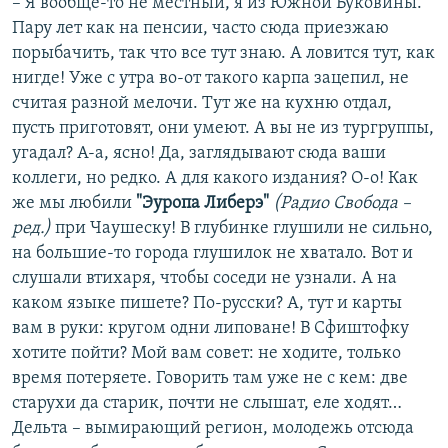
– Я вообще-то не местный, я из Южной Буковины.
Пару лет как на пенсии, часто сюда приезжаю
порыбачить, так что все тут знаю. А ловится тут, как
нигде! Уже с утра во-от такого карпа зацепил, не
считая разной мелочи. Тут же на кухню отдал,
пусть приготовят, они умеют. А вы не из тургруппы,
угадал? А-а, ясно! Да, заглядывают сюда ваши
коллеги, но редко. А для какого издания? О-о! Как
же мы любили
"Эуропа Либерэ"
(Радио Свобода –
ред.)
при Чаушеску! В глубинке глушили не сильно,
на большие-то города глушилок не хватало. Вот и
слушали втихаря, чтобы соседи не узнали. А на
каком языке пишете? По-русски? А, тут и карты
вам в руки: кругом одни липоване! В Сфиштофку
хотите пойти? Мой вам совет: не ходите, только
время потеряете. Говорить там уже не с кем: две
старухи да старик, почти не слышат, еле ходят…
Дельта – вымирающий регион, молодежь отсюда