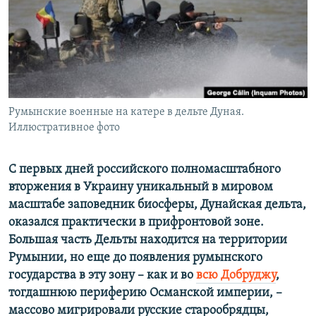
ПРИСОЕДИНЯЙТЕСЬ!
ПОБЕДИТЕЛЕЙ НЕ СУДЯТ?
КРЫМ.НЕПОКОРЕННЫЙ
ELIFBE
УКРАИНСКАЯ ПРОБЛЕМА КРЫМА
Все сайты RFE/RL
Румынские военные на катере в дельте Дуная.
Иллюстративное фото
С первых дней российского полномасштабного
вторжения в Украину уникальный в мировом
масштабе заповедник биосферы, Дунайская дельта,
оказался практически в прифронтовой зоне.
Большая часть Дельты находится на территории
Румынии, но еще до появления румынского
государства в эту зону – как и во
всю Добруджу
,
тогдашнюю периферию Османской империи, –
массово мигрировали русские старообрядцы,