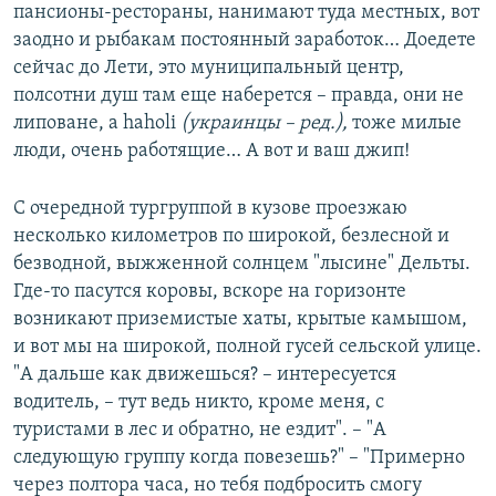
пансионы-рестораны, нанимают туда местных, вот
заодно и рыбакам постоянный заработок… Доедете
сейчас до Лети, это муниципальный центр,
полсотни душ там еще наберется – правда, они не
липоване, а haholi
(украинцы – ред.)
,
тоже милые
люди, очень работящие… А вот и ваш джип!
С очередной тургруппой в кузове проезжаю
несколько километров по широкой, безлесной и
безводной, выжженной солнцем "лысине" Дельты.
Где-то пасутся коровы, вскоре на горизонте
возникают приземистые хаты, крытые камышом,
и вот мы на широкой, полной гусей сельской улице.
"А дальше как движешься? – интересуется
водитель, – тут ведь никто, кроме меня, с
туристами в лес и обратно, не ездит". – "А
следующую группу когда повезешь?" – "Примерно
через полтора часа, но тебя подбросить смогу