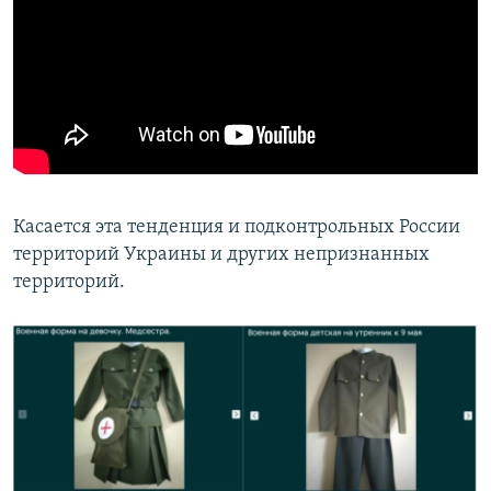
Касается эта тенденция и подконтрольных России
территорий Украины и других непризнанных
территорий.