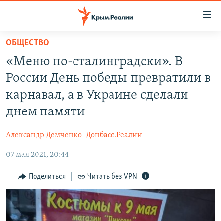
Доступность
ссылки
Вернуться
ОБЩЕСТВО
к
НОВОСТИ
«Меню по-сталинградски». В
основному
СПЕЦПРОЕКТЫ
содержанию
России День победы превратили в
ВОДА
Вернутся
ГРУЗ 200
карнавал, а в Украине сделали
к
ИСТОРИЯ
КАРТА ВОЕННЫХ ОБЪЕКТОВ КРЫМА
днем памяти
главной
ЕЩЕ
11 ЛЕТ ОККУПАЦИИ КРЫМА. 11 ИСТОРИЙ СОПРОТИВЛЕНИЯ
навигации
Александр Демченко
Донбасс.Реалии
Вернутся
РАДІО СВОБОДА
ИНТЕРАКТИВ
к
07 мая 2021, 20:44
КАК ОБОЙТИ БЛОКИРОВКУ
ИНФОГРАФИКА
поиску
Поделиться
Читать без VPN
ТЕЛЕПРОЕКТ КРЫМ.РЕАЛИИ
Українською
СОВЕТЫ ПРАВОЗАЩИТНИКОВ
Qırımtatar
ПРОПАВШИЕ БЕЗ ВЕСТИ