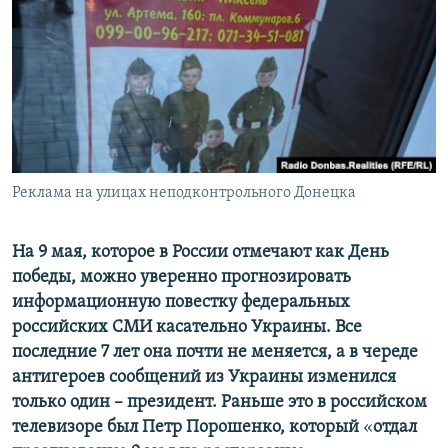
ПРИСОЕДИНЯЙТЕСЬ!
ПОБЕДИТЕЛЕЙ НЕ СУДЯТ?
КРЫМ.НЕПОКОРЕННЫЙ
ELIFBE
УКРАИНСКАЯ ПРОБЛЕМА КРЫМА
Все сайты RFE/RL
Реклама на улицах неподконтрольного Донецка
На 9 мая, которое в России отмечают как День
победы, можно уверенно прогнозировать
информационную повестку федеральных
российских СМИ касательно Украины. Все
последние 7 лет она почти не меняется, а в череде
антигероев сообщений из Украины изменился
только один – президент. Раньше это в российском
телевизоре был Петр Порошенко, который
«
отдал