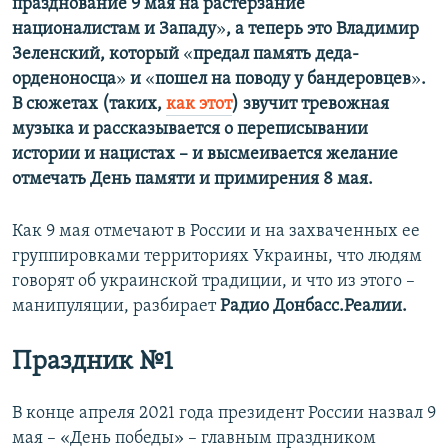
празднование 9 мая на растерзание
националистам и Западу
»
, а теперь это Владимир
Зеленский, который
«​
предал память деда-
орденоносца
»​
и
«​
пошел на поводу у бандеровцев
»​
.
В сюжетах (таких,
как этот
) звучит тревожная
музыка и рассказывается о переписывании
истории и нацистах – и высмеивается желание
отмечать День памяти и примирения 8 мая.
Как 9 мая отмечают в России и на захваченных ее
группировками территориях Украины, что людям
говорят об украинской традиции, и что из этого –
манипуляции, разбирает
Радио Донбасс.Реалии.
Праздник №1
В конце апреля 2021 года президент России назвал 9
мая – «День победы» – главным праздником