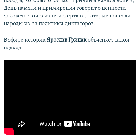
победы, который отрицает причины начала войны,
День памяти и примирения говорит о ценности
человеческой жизни и жертвах, которые понесли
народы из-за политики диктаторов.
В эфире историк
Ярослав Грицак
объясняет такой
подход: