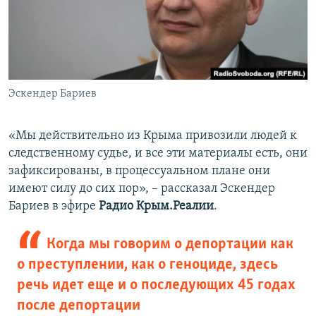
Эскендер Бариев
«Мы действительно из Крыма привозили людей к
следственному судье, и все эти материалы есть, они
зафиксированы, в процессуальном плане они
имеют силу до сих пор», – рассказал Эскендер
Бариев в эфире
Радио Крым.Реалии
.
Когда мы говорим о депортации как
о преступлении, как о геноциде, здесь
речь идет еще и о последующих 45 годах
после депортации