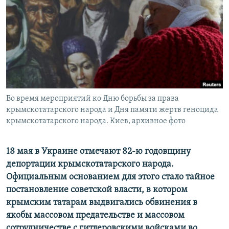
ПРИСОЕДИНЯЙТЕСЬ!
ПОБЕДИТЕЛЕЙ НЕ СУДЯТ?
КРЫМ.НЕПОКОРЕННЫЙ
ELIFBE
УКРАИНСКАЯ ПРОБЛЕМА КРЫМА
Все сайты RFE/RL
Во время мероприятий ко Дню борьбы за права
крымскотатарского народа и Дня памяти жертв геноцида
крымскотатарского народа. Киев, архивное фото
18 мая в Украине отмечают 82-ю годовщину
депортации крымскотатарского народа.
Официальным основанием для этого стало тайное
постановление советской власти, в котором
крымским татарам выдвигались обвинения в
якобы массовом предательстве и массовом
сотрудничестве с гитлеровскими войсками во