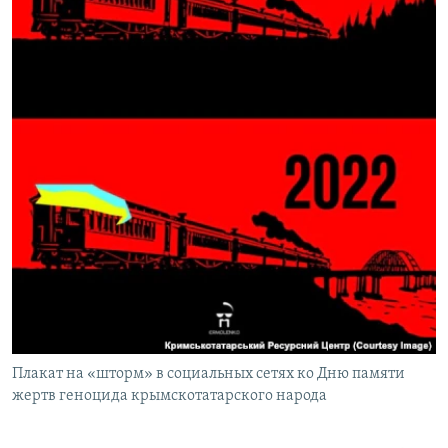
Плакат на «шторм» в социальных сетях ко Дню памяти
жертв геноцида крымскотатарского народа