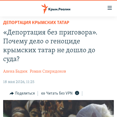
Доступность
ссылки
Вернуться
ДЕПОРТАЦИЯ КРЫМСКИХ ТАТАР
к
НОВОСТИ
«Депортация без приговора».
основному
СПЕЦПРОЕКТЫ
содержанию
Почему дело о геноциде
ВОДА
Вернутся
ГРУЗ 200
крымских татар не дошло до
к
ИСТОРИЯ
КАРТА ВОЕННЫХ ОБЪЕКТОВ КРЫМА
суда?
главной
ЕЩЕ
11 ЛЕТ ОККУПАЦИИ КРЫМА. 11 ИСТОРИЙ СОПРОТИВЛЕНИЯ
навигации
Алена Бадюк
Роман Спиридонов
Вернутся
РАДІО СВОБОДА
ИНТЕРАКТИВ
к
18 мая 2026, 11:25
КАК ОБОЙТИ БЛОКИРОВКУ
ИНФОГРАФИКА
поиску
Поделиться
Читать без VPN
ТЕЛЕПРОЕКТ КРЫМ.РЕАЛИИ
Українською
СОВЕТЫ ПРАВОЗАЩИТНИКОВ
Qırımtatar
ПРОПАВШИЕ БЕЗ ВЕСТИ