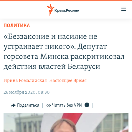
Доступность
ссылки
Вернуться
ПОЛИТИКА
к
НОВОСТИ
«Беззаконие и насилие не
основному
СПЕЦПРОЕКТЫ
содержанию
устраивает никого». Депутат
ВОДА
Вернутся
ГРУЗ 200
горсовета Минска раскритиковал
к
ИСТОРИЯ
КАРТА ВОЕННЫХ ОБЪЕКТОВ КРЫМА
действия властей Беларуси
главной
ЕЩЕ
11 ЛЕТ ОККУПАЦИИ КРЫМА. 11 ИСТОРИЙ СОПРОТИВЛЕНИЯ
навигации
Ирина Ромалийская
Настоящее Время
Вернутся
РАДІО СВОБОДА
ИНТЕРАКТИВ
к
26 ноября 2020, 08:30
КАК ОБОЙТИ БЛОКИРОВКУ
ИНФОГРАФИКА
поиску
Поделиться
Читать без VPN
ТЕЛЕПРОЕКТ КРЫМ.РЕАЛИИ
Українською
СОВЕТЫ ПРАВОЗАЩИТНИКОВ
Qırımtatar
ПРОПАВШИЕ БЕЗ ВЕСТИ