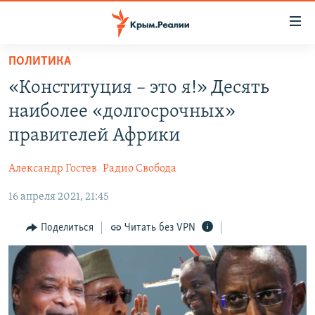
Доступность
ссылки
Вернуться
ПОЛИТИКА
к
НОВОСТИ
«Конституция – это я!» Десять
основному
СПЕЦПРОЕКТЫ
содержанию
наиболее «долгосрочных»
ВОДА
Вернутся
ГРУЗ 200
правителей Африки
к
ИСТОРИЯ
КАРТА ВОЕННЫХ ОБЪЕКТОВ КРЫМА
главной
Александр Гостев
Радио Свобода
ЕЩЕ
11 ЛЕТ ОККУПАЦИИ КРЫМА. 11 ИСТОРИЙ СОПРОТИВЛЕНИЯ
навигации
Вернутся
16 апреля 2021, 21:45
РАДІО СВОБОДА
ИНТЕРАКТИВ
к
КАК ОБОЙТИ БЛОКИРОВКУ
ИНФОГРАФИКА
Поделиться
Читать без VPN
поиску
ТЕЛЕПРОЕКТ КРЫМ.РЕАЛИИ
Українською
СОВЕТЫ ПРАВОЗАЩИТНИКОВ
Qırımtatar
ПРОПАВШИЕ БЕЗ ВЕСТИ