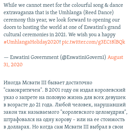
While we cannot meet for the colourful song & dance
extravaganza that is the Umhlanga (Reed Dance)
ceremony this year, we look forward to opening our
doors to hosting the world at one of Eswatini's grand
cultural ceremonies in 2021. We wish you a happy
#UmhlangaHoliday2020
!
pic.twitter.com/g3ECt8lBQk
— Eswatini Government (@EswatiniGovern1)
August
31, 2020
Иногда Мсвати III бывает достаточно
"самокритичен". В 2001 году он издал королевский
указ о запрете на половую жизнь для всех девушек
в возрасте до 21 года. Любой человек, нарушавший
закон так называемого "королевского целомудрия",
штрафовался на одну корову – или на ее стоимость
в долларах. Но когда сам Мсвати III выбрал в свои