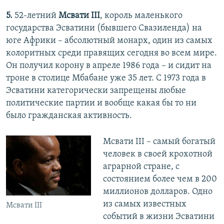
5.
52-летний
Мсвати III
, король маленького
государства Эсватини (бывшего Свазиленда) на
юге Африки – абсолютный монарх, один из самых
колоритных среди правящих сегодня во всем мире.
Он получил корону в апреле 1986 года – и сидит на
троне в столице Мбабане уже 35 лет. С 1973 года в
Эсватини категорически запрещены любые
политические партии и вообще какая бы то ни
было гражданская активность.
Мсвати III – самый богатый
человек в своей крохотной
аграрной стране, с
состоянием более чем в 200
миллионов долларов. Одно
из самых известных
Мсвати III
событий в жизни Эсватини