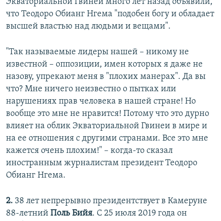
Экваториальной Гвинеи много лет назад объявили,
что Теодоро Обианг Нгема "подобен богу и обладает
высшей властью над людьми и вещами".
"Так называемые лидеры нашей – никому не
известной – оппозиции, имен которых я даже не
назову, упрекают меня в "плохих манерах". Да вы
что? Мне ничего неизвестно о пытках или
нарушениях прав человека в нашей стране! Но
вообще это мне не нравится! Потому что это дурно
влияет на облик Экваториальной Гвинеи в мире и
на ее отношения с другими странами. Все это мне
кажется очень плохим!" – когда-то сказал
иностранным журналистам президент Теодоро
Обианг Нгема.
2.
38 лет непрерывно президентствует в Камеруне
88-летний
Поль Бийя
. С 25 июля 2019 года он