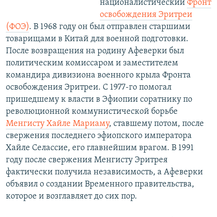
националистический
Фронт
освобождения Эритреи
(ФОЭ)
. В 1968 году он был отправлен старшими
товарищами в Китай для военной подготовки.
После возвращения на родину Афеверки был
политическим комиссаром и заместителем
командира дивизиона военного крыла Фронта
освобождения Эритреи. С 1977-го помогал
пришедшему к власти в Эфиопии соратнику по
революционной коммунистической борьбе
Менгисту Хайле Мариаму
, ставшему потом, после
свержения последнего эфиопского императора
Хайле Селассие, его главнейшим врагом. В 1991
году после свержения Менгисту Эритрея
фактически получила независимость, а Афеверки
объявил о создании Временного правительства,
которое и возглавляет до сих пор.