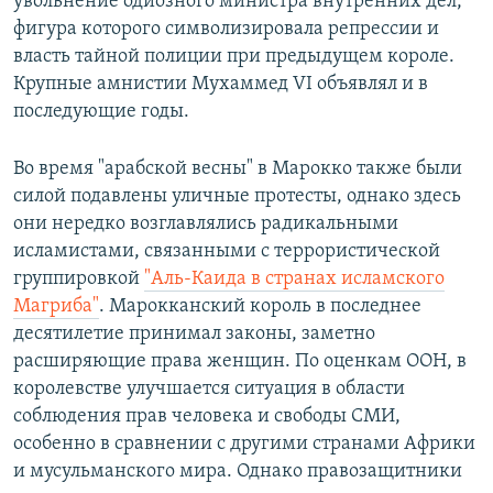
увольнение одиозного министра внутренних дел,
фигура которого символизировала репрессии и
власть тайной полиции при предыдущем короле.
Крупные амнистии Мухаммед VI объявлял и в
последующие годы.
Во время "арабской весны" в Марокко также были
силой подавлены уличные протесты, однако здесь
они нередко возглавлялись радикальными
исламистами, связанными с террористической
группировкой
"Аль-Каида в странах исламского
Магриба"
. Марокканский король в последнее
десятилетие принимал законы, заметно
расширяющие права женщин. По оценкам ООН, в
королевстве улучшается ситуация в области
соблюдения прав человека и свободы СМИ,
особенно в сравнении с другими странами Африки
и мусульманского мира. Однако правозащитники