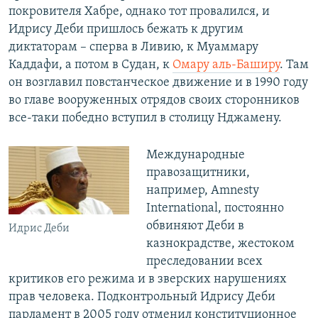
покровителя Хабре, однако тот провалился, и
Идрису Деби пришлось бежать к другим
диктаторам – сперва в Ливию, к Муаммару
Каддафи, а потом в Судан, к
Омару аль-Баширу
. Там
он возглавил повстанческое движение и в 1990 году
во главе вооруженных отрядов своих сторонников
все-таки победно вступил в столицу Нджамену.
Международные
правозащитники,
например, Amnesty
International, постоянно
обвиняют Деби в
Идрис Деби
казнокрадстве, жестоком
преследовании всех
критиков его режима и в зверских нарушениях
прав человека. Подконтрольный Идрису Деби
парламент в 2005 году отменил конституционное