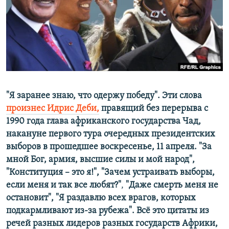
ПРИСОЕДИНЯЙТЕСЬ!
ПОБЕДИТЕЛЕЙ НЕ СУДЯТ?
КРЫМ.НЕПОКОРЕННЫЙ
ELIFBE
УКРАИНСКАЯ ПРОБЛЕМА КРЫМА
Все сайты RFE/RL
"Я заранее знаю, что одержу победу". Эти слова
произнес Идрис Деби,
правящий без перерыва с
1990 года глава африканского государства Чад,
накануне первого тура очередных президентских
выборов в прошедшее воскресенье, 11 апреля. "За
мной Бог, армия, высшие силы и мой народ",
"Конституция – ​это я!",
"Зачем устраивать выборы,
если меня и так все любят?"
,
"Даже смерть меня не
остановит", "Я раздавлю всех врагов, которых
подкармливают из-за рубежа". Всё это цитаты из
речей разных лидеров разных государств Африки,