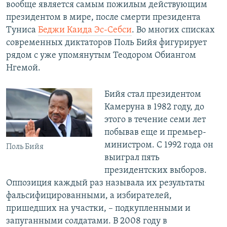
вообще является самым пожилым действующим
президентом в мире, после смерти президента
Туниса
Беджи Каида Эс-Себси
. Во многих списках
современных диктаторов Поль Бийя фигурирует
рядом с уже упомянутым Теодором Обиангом
Нгемой.
Бийя стал президентом
Камеруна в 1982 году, до
этого в течение семи лет
побывав еще и премьер-
министром. С 1992 года он
Поль Бийя
выиграл пять
президентских выборов.
Оппозиция каждый раз называла их результаты
фальсифицированными, а избирателей,
пришедших на участки, – подкупленными и
запуганными солдатами. В 2008 году в