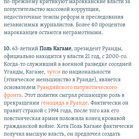
по-прежнему критикуют марокканские власти за
попустительство массовой коррупции,
недостаточные темпы реформ и преследования
независимых журналистов. Более 40 процентов
марокканцев остаются неграмотными.
10.
63-летний
Поль Кагаме
, президент Руанды,
официально находится у власти 21 год, с 2000-го.
Когда-то служивший в военной разведке соседней
Уганды, Кагаме,
тутси
по национальности
(этническое меньшинство в Руанде), является
основателем
Руандийского патриотического
фронта
. Этот политик сыграл решающую роль в
прекращении
геноцида в Руанде
. Фактически он
правит страной с 1994 года, после того как его
повстанческая армия положила конец кровавой
гражданской войне. Хотя Поль Кагаме фактически
получил высшую власть, он предпочел создать