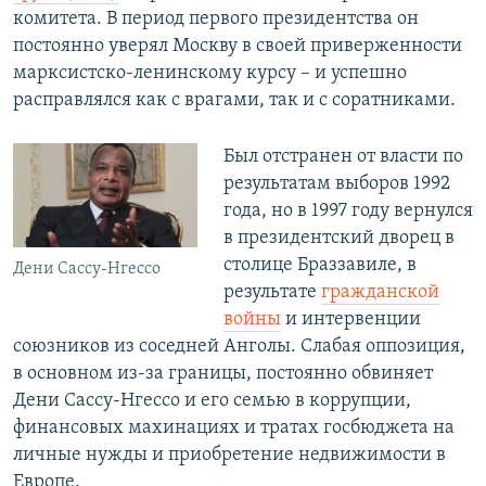
комитета. В период первого президентства он
постоянно уверял Москву в своей приверженности
марксистско-ленинскому курсу – и успешно
расправлялся как с врагами, так и с соратниками.
Был отстранен от власти по
результатам выборов 1992
года, но в 1997 году вернулся
в президентский дворец в
столице Браззавиле, в
Дени Сассу-Нгессо
результате
гражданской
войны
и интервенции
союзников из соседней Анголы. Слабая оппозиция,
в основном из-за границы, постоянно обвиняет
Дени Сассу-Нгессо и его семью в коррупции,
финансовых махинациях и тратах госбюджета на
личные нужды и приобретение недвижимости в
Европе.