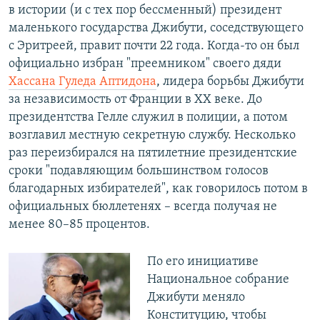
в истории (и с тех пор бессменный) президент
маленького государства Джибути, соседствующего
с Эритреей, правит почти 22 года. Когда-то он был
официально избран "преемником" своего дяди
Хассана Гуледа Аптидона
, лидера борьбы Джибути
за независимость от Франции в XX веке. До
президентства Гелле служил в полиции, а потом
возглавил местную секретную службу. Несколько
раз переизбирался на пятилетние президентские
сроки "подавляющим большинством голосов
благодарных избирателей", как говорилось потом в
официальных бюллетенях – всегда получая не
менее 80–85 процентов.
По его инициативе
Национальное собрание
Джибути меняло
Конституцию, чтобы