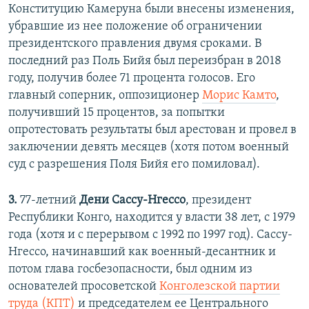
Конституцию Камеруна были внесены изменения,
убравшие из нее положение об ограничении
президентского правления двумя сроками. В
последний раз Поль Бийя был переизбран в 2018
году, получив более 71 процента голосов. Его
главный соперник, оппозиционер
Морис Камто
,
получивший 15 процентов, за попытки
опротестовать результаты был арестован и провел в
заключении девять месяцев (хотя потом военный
суд с разрешения Поля Бийя его помиловал).
3.
77-летний
Дени Сассу-Нгессо
, президент
Республики Конго, находится у власти 38 лет, с 1979
года (хотя и с перерывом с 1992 по 1997 год). Сассу-
Нгессо, начинавший как военный-десантник и
потом глава госбезопасности, был одним из
основателей просоветской
Конголезской партии
труда (КПТ)
и председателем ее Центрального