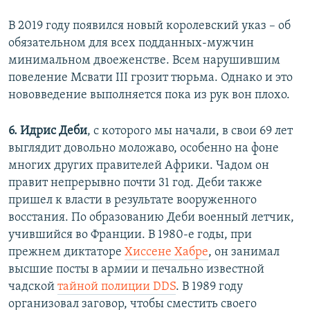
В 2019 году появился новый королевский указ – об
обязательном для всех подданных-мужчин
минимальном двоеженстве. Всем нарушившим
повеление Мсвати III грозит тюрьма. Однако и это
нововведение выполняется пока из рук вон плохо.
6. Идрис Деби
, с которого мы начали, в свои 69 лет
выглядит довольно моложаво, особенно на фоне
многих других правителей Африки. Чадом он
правит непрерывно почти 31 год. Деби также
пришел к власти в результате вооруженного
восстания. По образованию Деби военный летчик,
учившийся во Франции. В 1980-е годы, при
прежнем диктаторе
Хиссене Хабре
, он занимал
высшие посты в армии и печально известной
чадской
тайной полиции DDS
. В 1989 году
организовал заговор, чтобы сместить своего