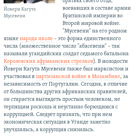
братьях своего отца,
воевавших в составе армии
Йовери Кагута
Британской империи во
Мусевени
Второй мировой войне.
"Мусевени" на его родном
языке
народа нколе
– это форма единственного
числа (множественное число "абасевени" – так
называли угандийских солдат седьмого батальона
Королевских африканских стрелков
). В молодости
Йовери Кагута Мусевени также был марксистом и
участвовал в
партизанской войне в Мозамбике
, за
независимость от Португалии. Сегодня, в отличие
от большинства других африканских правителей,
он старается выглядеть простым человеком, не
терпящим роскошь и неустанно борющимся с
коррупцией. Следует признать, что при нем
экономическая ситуация в Уганде заметно
улучшилась, а коррупция снизилась.