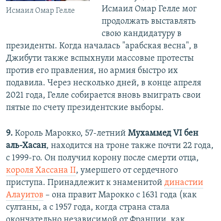
Исмаил Омар Гелле мог
Исмаил Омар Гелле
продолжать выставлять
свою кандидатуру в
президенты. Когда началась "арабская весна", в
Джибути также вспыхнули массовые протесты
против его правления, но армия быстро их
подавила. Через несколько дней, в конце апреля
2021 года, Гелле собирается вновь выиграть свои
пятые по счету президентские выборы.
9.
Король Марокко, 57-летний
Мухаммед VI бен
аль-Хасан
, находится на троне также почти 22 года,
с 1999-го. Он получил корону после смерти отца,
короля Хассана II
, умершего от сердечного
приступа. Принадлежит к знаменитой
династии
Алауитов
– она правит Марокко с 1631 года (как
султаны, а с 1957 года, когда страна стала
окончательно независимой от Франции, как