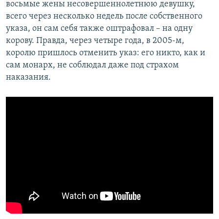
восьмые жены несовершеннолетнюю девушку,
всего через несколько недель после собственного
указа, он сам себя также оштрафовал – на одну
корову. Правда, через четыре года, в 2005-м,
королю пришлось отменить указ: его никто, как и
сам монарх, не соблюдал даже под страхом
наказания.