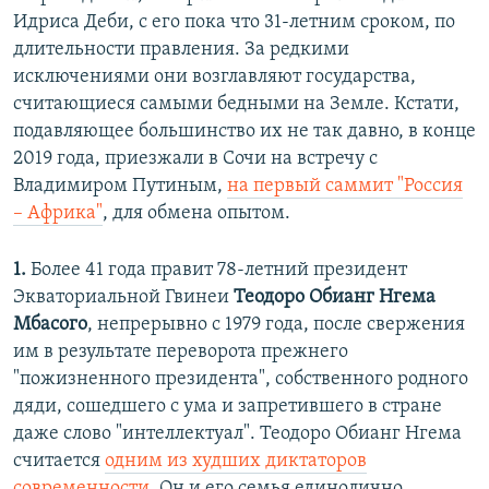
Идриса Деби, с его пока что 31-летним сроком, по
длительности правления. За редкими
исключениями они возглавляют государства,
считающиеся самыми бедными на Земле. Кстати,
подавляющее большинство их не так давно, в конце
2019 года, приезжали в Сочи на встречу с
Владимиром Путиным,
на первый саммит "Россия
– Африка"
, для обмена опытом.
1.
Более 41 года правит 78-летний президент
Экваториальной Гвинеи
Теодоро Обианг Нгема
Мбасого
, непрерывно с 1979 года, после свержения
им в результате переворота прежнего
"пожизненного президента", собственного родного
дяди, сошедшего с ума и запретившего в стране
даже слово "интеллектуал". Теодоро Обианг Нгема
считается
одним из худших диктаторов
современности
. Он и его семья единолично