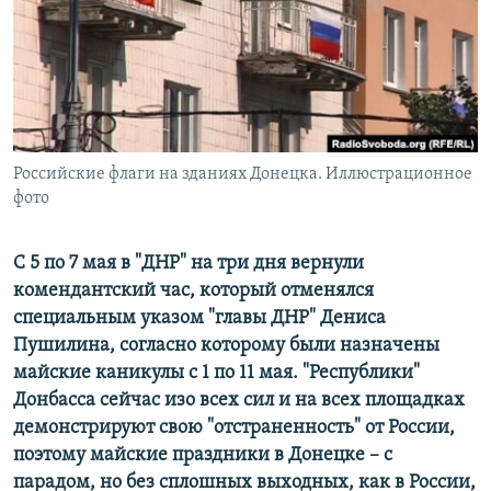
ПРИСОЕДИНЯЙТЕСЬ!
ПОБЕДИТЕЛЕЙ НЕ СУДЯТ?
КРЫМ.НЕПОКОРЕННЫЙ
ELIFBE
УКРАИНСКАЯ ПРОБЛЕМА КРЫМА
Все сайты RFE/RL
Российские флаги на зданиях Донецка. Иллюстрационное
фото
С 5 по 7 мая в "ДНР" на три дня вернули
комендантский час, который отменялся
специальным указом "главы ДНР" Дениса
Пушилина, согласно которому были назначены
майские каникулы с 1 по 11 мая. "Республики"
Донбасса сейчас изо всех сил и на всех площадках
демонстрируют свою "отстраненность" от России,
поэтому майские праздники в Донецке – с
парадом, но без сплошных выходных, как в России,