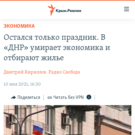
Доступность
ссылки
Вернуться
ЭКОНОМИКА
к
НОВОСТИ
Остался только праздник. В
основному
СПЕЦПРОЕКТЫ
содержанию
«ДНР» умирает экономика и
ВОДА
Вернутся
ГРУЗ 200
отбирают жилье
к
ИСТОРИЯ
КАРТА ВОЕННЫХ ОБЪЕКТОВ КРЫМА
главной
Дмитрий Кириллов
Радио Свобода
ЕЩЕ
11 ЛЕТ ОККУПАЦИИ КРЫМА. 11 ИСТОРИЙ СОПРОТИВЛЕНИЯ
навигации
Вернутся
10 мая 2021, 16:30
РАДІО СВОБОДА
ИНТЕРАКТИВ
к
КАК ОБОЙТИ БЛОКИРОВКУ
ИНФОГРАФИКА
Поделиться
Читать без VPN
поиску
ТЕЛЕПРОЕКТ КРЫМ.РЕАЛИИ
Українською
СОВЕТЫ ПРАВОЗАЩИТНИКОВ
Qırımtatar
ПРОПАВШИЕ БЕЗ ВЕСТИ