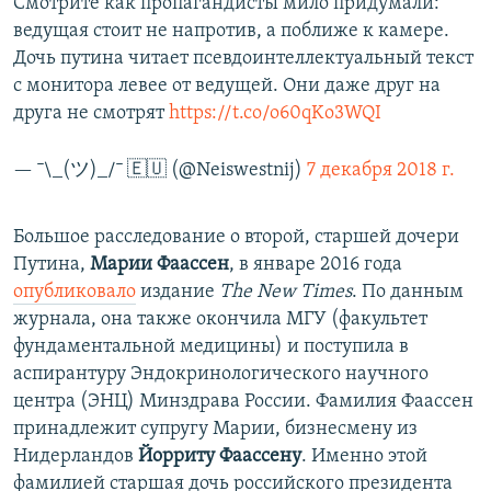
Смотрите как пропагандисты мило придумали:
ведущая стоит не напротив, а поближе к камере.
Дочь путина читает псевдоинтеллектуальный текст
с монитора левее от ведущей. Они даже друг на
друга не смотрят
https://t.co/o60qKo3WQI
— ¯\_(ツ)_/¯ 🇪🇺 (@Neiswestnij)
7 декабря 2018 г.
Большое расследование о второй, старшей дочери
Путина,
Марии Фаассен
, в январе 2016 года
опубликовало
издание
The New Times
. По данным
журнала, она также окончила МГУ (факультет
фундаментальной медицины) и поступила в
аспирантуру Эндокринологического научного
центра (ЭНЦ) Минздрава России. Фамилия Фаассен
принадлежит супругу Марии, бизнесмену из
Нидерландов
Йорриту Фаассену
. Именно этой
фамилией старшая дочь российского президента