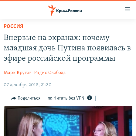
Доступность
ссылки
Вернуться
РОССИЯ
к
НОВОСТИ
Впервые на экранах: почему
основному
СПЕЦПРОЕКТЫ
содержанию
младшая дочь Путина появилась в
ВОДА
Вернутся
ГРУЗ 200
эфире российской программы
к
ИСТОРИЯ
КАРТА ВОЕННЫХ ОБЪЕКТОВ КРЫМА
главной
Марк Крутов
Радио Свобода
ЕЩЕ
11 ЛЕТ ОККУПАЦИИ КРЫМА. 11 ИСТОРИЙ СОПРОТИВЛЕНИЯ
навигации
Вернутся
07 декабря 2018, 21:30
РАДІО СВОБОДА
ИНТЕРАКТИВ
к
КАК ОБОЙТИ БЛОКИРОВКУ
ИНФОГРАФИКА
Поделиться
Читать без VPN
поиску
ТЕЛЕПРОЕКТ КРЫМ.РЕАЛИИ
Українською
СОВЕТЫ ПРАВОЗАЩИТНИКОВ
Qırımtatar
ПРОПАВШИЕ БЕЗ ВЕСТИ