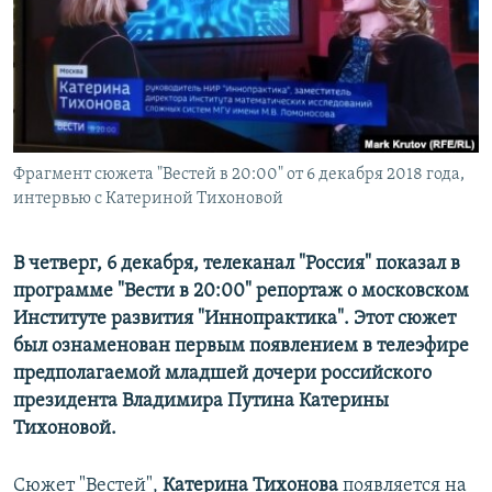
ПРИСОЕДИНЯЙТЕСЬ!
ПОБЕДИТЕЛЕЙ НЕ СУДЯТ?
КРЫМ.НЕПОКОРЕННЫЙ
ELIFBE
УКРАИНСКАЯ ПРОБЛЕМА КРЫМА
Все сайты RFE/RL
Фрагмент сюжета "Вестей в 20:00" от 6 декабря 2018 года,
интервью с Катериной Тихоновой
В четверг, 6 декабря, телеканал "Россия" показал в
программе "Вести в 20:00" репортаж о московском
Институте развития "Иннопрактика". Этот сюжет
был ознаменован первым появлением в телеэфире
предполагаемой младшей дочери российского
президента Владимира Путина Катерины
Тихоновой.
Сюжет "Вестей",
Катерина Тихонова
появляется на