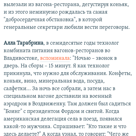
вылезали из вагона-ресторана, дегустируя коньяк,
и из этого неминуемо рождалась та самая
"добросердечная обстановка", в которой
генеральные секретари любили вести переговоры.
Алла Тарабрина
, в семидесятые годы технолог
комбината питания вагонов-ресторанов во
Владивостоке,
вспоминала
: "Ночью – звонок в
дверь. На сборы – 15 минут. Я как технолог
прикинула, что нужно для обслуживания. Конфеты,
коньяк, вино, минеральная вода, посуда,
салфетки... За ночь все собрали, а затем нас в
специальном вагоне доставили на военный
аэродром в Воздвиженку. Там должен был садиться
"Боинг" с президентом Фордом и свитой. Когда
американская делегация села в поезд, появился
какой-то мужчина. Спрашивает: "Кто такие и что
здесь делаете?" А когда узнал, то говорит: "Чего же