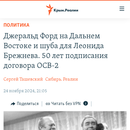
Доступность
ссылки
Вернуться
ПОЛИТИКА
к
НОВОСТИ
Джеральд Форд на Дальнем
основному
СПЕЦПРОЕКТЫ
содержанию
Востоке и шуба для Леонида
ВОДА
Вернутся
ГРУЗ 200
Брежнева. 50 лет подписания
к
ИСТОРИЯ
КАРТА ВОЕННЫХ ОБЪЕКТОВ КРЫМА
договора ОСВ-2
главной
ЕЩЕ
11 ЛЕТ ОККУПАЦИИ КРЫМА. 11 ИСТОРИЙ СОПРОТИВЛЕНИЯ
навигации
Сергей Ташевский
Сибирь. Реалии
Вернутся
РАДІО СВОБОДА
ИНТЕРАКТИВ
к
24 ноября 2024, 21:05
КАК ОБОЙТИ БЛОКИРОВКУ
ИНФОГРАФИКА
поиску
Поделиться
Читать без VPN
ТЕЛЕПРОЕКТ КРЫМ.РЕАЛИИ
Українською
СОВЕТЫ ПРАВОЗАЩИТНИКОВ
Qırımtatar
ПРОПАВШИЕ БЕЗ ВЕСТИ