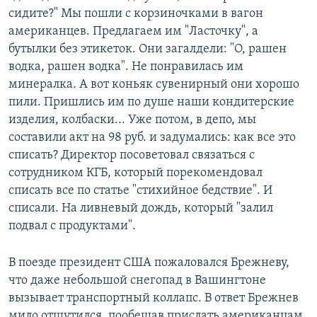
сидите?" Мы пошли с корзиночками в вагон
американцев. Предлагаем им "Ласточку", а
бутылки без этикеток. Они загалдели: "О, рашен
водка, рашен водка". Не понравилась им
минералка. А вот коньяк сувенирный они хорошо
пили. Пришлись им по душе наши кондитерские
изделия, колбаски... Уже потом, в депо, мы
составили акт на 98 руб. и задумались: как все это
списать? Директор посоветовал связаться с
сотрудником КГБ, который порекомендовал
списать все по статье "стихийное бедствие". И
списали. На ливневый дождь, который "залил
подвал с продуктами".
В поезде президент США пожаловался Брежневу,
что даже небольшой снегопад в Вашингтоне
вызывает транспортный коллапс. В ответ Брежнев
мило отшутился, пообещав прислать американцам