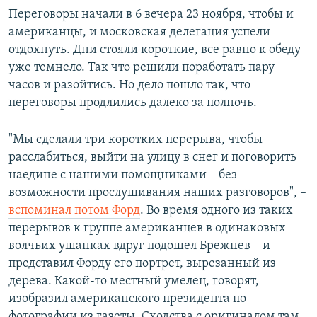
Переговоры начали в 6 вечера 23 ноября, чтобы и
американцы, и московская делегация успели
отдохнуть. Дни стояли короткие, все равно к обеду
уже темнело. Так что решили поработать пару
часов и разойтись. Но дело пошло так, что
переговоры продлились далеко за полночь.
"Мы сделали три коротких перерыва, чтобы
расслабиться, выйти на улицу в снег и поговорить
наедине с нашими помощниками – без
возможности прослушивания наших разговоров", –
вспоминал потом Форд
. Во время одного из таких
перерывов к группе американцев в одинаковых
волчьих ушанках вдруг подошел Брежнев – и
представил Форду его портрет, вырезанный из
дерева. Какой-то местный умелец, говорят,
изобразил американского президента по
фотографии из газеты. Сходства с оригиналом там