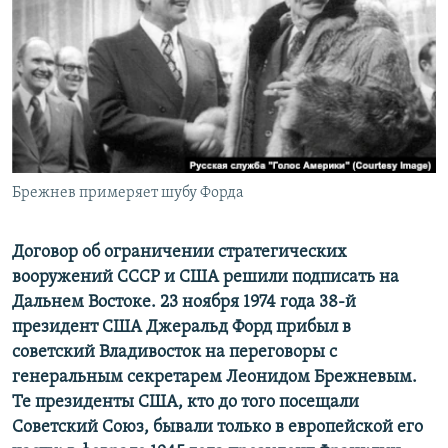
ПРИСОЕДИНЯЙТЕСЬ!
ПОБЕДИТЕЛЕЙ НЕ СУДЯТ?
КРЫМ.НЕПОКОРЕННЫЙ
ELIFBE
УКРАИНСКАЯ ПРОБЛЕМА КРЫМА
Все сайты RFE/RL
Брежнев примеряет шубу Форда
Договор об ограничении стратегических
вооружений СССР и США решили подписать на
Дальнем Востоке.
23 ноября 1974 года 38-й
президент США Джеральд Форд прибыл в
советский Владивосток на переговоры с
генеральным секретарем Леонидом Брежневым.
Те президенты США, кто до того посещали
Советский Союз, бывали только в европейской его