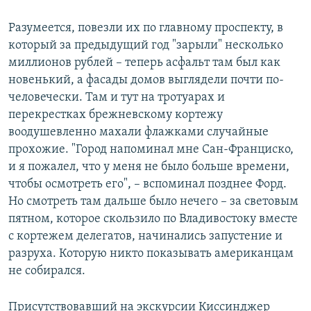
Разумеется, повезли их по главному проспекту, в
который за предыдущий год "зарыли" несколько
миллионов рублей – теперь асфальт там был как
новенький, а фасады домов выглядели почти по-
человечески. Там и тут на тротуарах и
перекрестках брежневскому кортежу
воодушевленно махали флажками случайные
прохожие. "Город напоминал мне Сан-Франциско,
и я пожалел, что у меня не было больше времени,
чтобы осмотреть его", – вспоминал позднее Форд.
Но смотреть там дальше было нечего – за световым
пятном, которое скользило по Владивостоку вместе
с кортежем делегатов, начинались запустение и
разруха. Которую никто показывать американцам
не собирался.
Присутствовавший на экскурсии Киссинджер