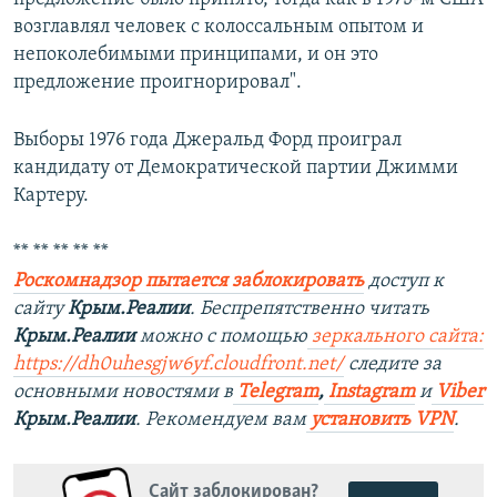
возглавлял человек с колоссальным опытом и
непоколебимыми принципами, и он это
предложение проигнорировал".
Выборы 1976 года Джеральд Форд проиграл
кандидату от Демократической партии Джимми
Картеру.
** ** ** ** **
Роскомнадзор пытается заблокировать
доступ к
сайту
Крым.Реалии
. Беспрепятственно читать
Крым.Реалии
можно с помощью
зеркального сайта:
https://dh0uhesgjw6yf.cloudfront.net/
следите за
основными новостями в
Telegram
,
Instagram
и
Viber
Крым.Реалии
. Рекомендуем вам
установить VPN
.
Сайт заблокирован?