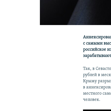
Аннексирован
с самыми выс
российское и
зарабатывают
Так, в Севас
рублей в меся
Крыму разрыв 
в аннексиров
местного сам
человек.