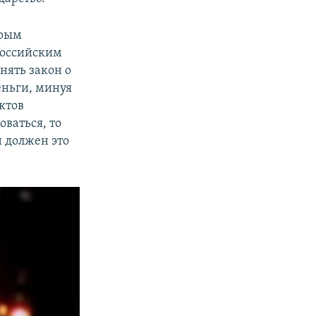
орым
 российским
нять закон о
еньги, минуя
ектов
ваться, то
н должен это