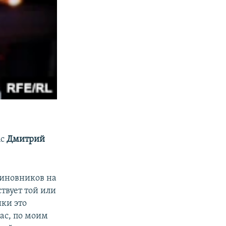
nc
Дмитрий
чиновников на
ствует той или
ки это
нас, по моим