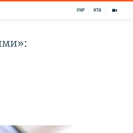
УКР
КТА
ями»: