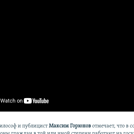
илософ и публицист
Максим Горюнов
отмечает, что в 
оны граждан в той или иной степени работают на госу