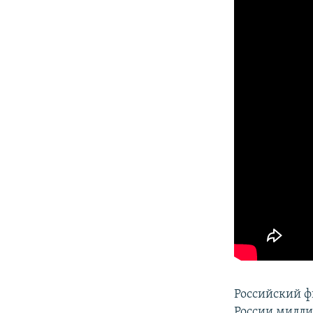
Российский ф
России милли