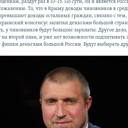
оценкам, раздут раз в 10-15. По сути, он и является Росс
сожалению. То, что в Крыму доходы чиновников в сре
превышают доходы остальных граждан, связано с тем, 
рымский консенсус запитан деньгами большой стран
ь, у чиновников будут большие зарплаты. Другое дело,
т на второй план, и уже нет возможности подпитывать 
 фишки деньгами большой России. Будут выбирать дру