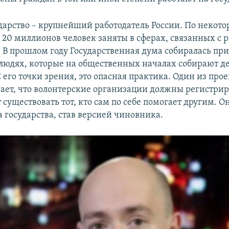
ударство – крупнейший работодатель России. По некот
о 20 миллионов человек заняты в сферах, связанных с
. В прошлом году Государственная дума собиралась при
 людях, которые на общественных началах собирают д
С его точки зрения, это опасная практика. Один из про
ает, что волонтерские организации должны регистриро
 существовать тот, кто сам по себе помогает другим. О
а государства, став версией чиновника.