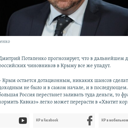
пенко
Дмитрий Потапенко прогнозирует, что в дальнейшем 
российских чиновников в Крыму все же упадут.
– Крым остается дотационным, никаких шансов сделат
доходным не было и в самом начале, и в последующем.
большая Россия перестанет заливать туда деньги, то фр
кормить Кавказ» легко может перерасти в «Хватит ко
КР в Facebook
КР в мобильно