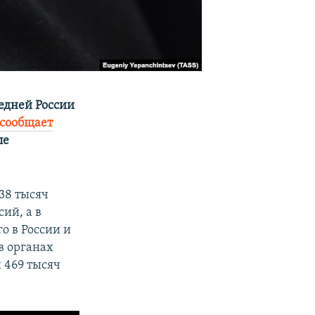
едней России
сообщает
ле
38 тысяч
ий, а в
о в России и
в органах
 469 тысяч