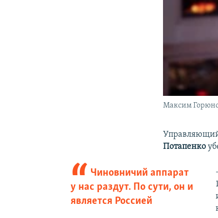
Максим Горюн
Управляющий
Потапенко
уб
Чиновничий аппарат
у нас раздут. По сути, он и
является Россией