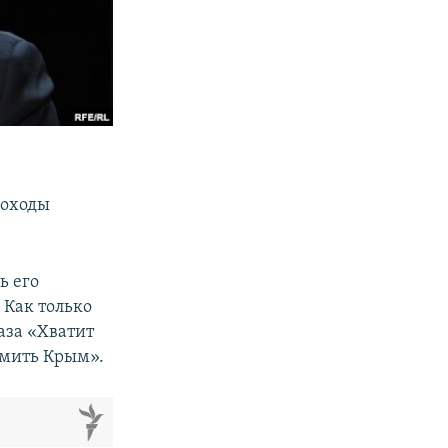
доходы
ь его
 Как только
аза «Хватит
рмить Крым».
м