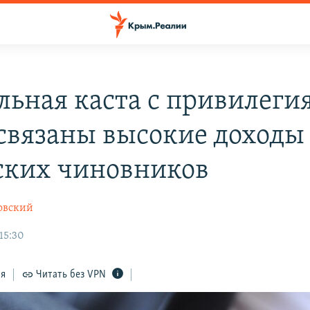
льная каста с привилеги
 связаны высокие доходы
ких чиновников
овский
 15:30
ся
Читать без VPN