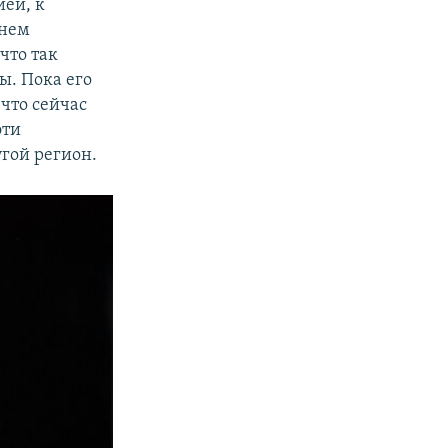
ией, к
днем
что так
ы. Пока его
 что сейчас
эти
гой регион.