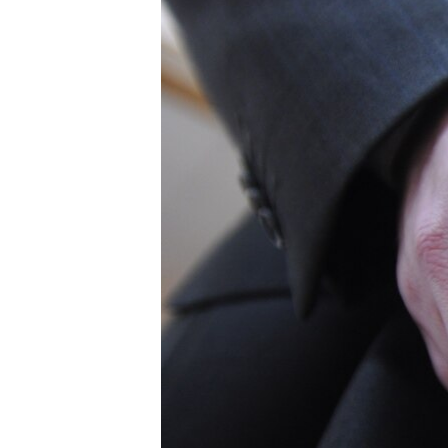
ПОБЕДИТЕЛЕЙ НЕ СУДЯТ?
КРЫМ.НЕПОКОРЕННЫЙ
ELIFBE
УКРАИНСКАЯ ПРОБЛЕМА КРЫМА