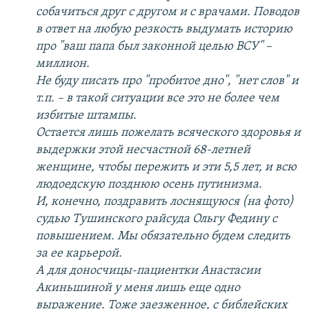
собачиться друг с другом и с врачами. Поводов
в ответ на любую резкость выдумать историю
про "ваш папа был законной целью ВСУ" –
миллион.
Не буду писать про "пробитое дно", "нет слов" и
т.п. – в такой ситуации все это не более чем
избитые штампы.
Остается лишь пожелать всяческого здоровья и
выдержки этой несчастной 68-летней
женщине, чтобы пережить и эти 5,5 лет, и всю
людоедскую позднюю осень путинизма.
И, конечно, поздравить лоснящуюся (на фото)
судью Тушинского райсуда Ольгу Федину с
повышением. Мы обязательно будем следить
за ее карьерой.
А для доносчицы-пациентки Анастасии
Акиньшиной у меня лишь еще одно
выражение. Тоже заезженное, с библейских