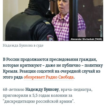
ПРИСОЕДИНЯЙТЕСЬ!
ПОБЕДИТЕЛЕЙ НЕ СУДЯТ?
КРЫМ.НЕПОКОРЕННЫЙ
ELIFBE
УКРАИНСКАЯ ПРОБЛЕМА КРЫМА
Все сайты RFE/RL
Надежда Буянова в суде
В России продолжаются преследования граждан,
которые критикуют – даже не публично – политику
Кремля. Реакции соцсетей на очередной случай из
этого ряда
обозревает Радио Свобода
.
68-летнюю
Надежду Буянову
, врача-педиатра,
приговорили к 5,5 годам колонии за
"дискредитацию российской армии".