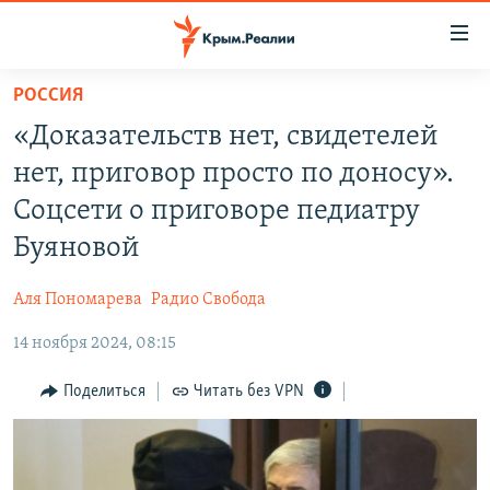
Доступность
ссылки
Вернуться
РОССИЯ
к
НОВОСТИ
«Доказательств нет, свидетелей
основному
СПЕЦПРОЕКТЫ
содержанию
нет, приговор просто по доносу».
ВОДА
Вернутся
ГРУЗ 200
Соцсети о приговоре педиатру
к
ИСТОРИЯ
КАРТА ВОЕННЫХ ОБЪЕКТОВ КРЫМА
Буяновой
главной
ЕЩЕ
11 ЛЕТ ОККУПАЦИИ КРЫМА. 11 ИСТОРИЙ СОПРОТИВЛЕНИЯ
навигации
Аля Пономарева
Радио Свобода
Вернутся
РАДІО СВОБОДА
ИНТЕРАКТИВ
к
14 ноября 2024, 08:15
КАК ОБОЙТИ БЛОКИРОВКУ
ИНФОГРАФИКА
поиску
Поделиться
Читать без VPN
ТЕЛЕПРОЕКТ КРЫМ.РЕАЛИИ
Українською
СОВЕТЫ ПРАВОЗАЩИТНИКОВ
Qırımtatar
ПРОПАВШИЕ БЕЗ ВЕСТИ