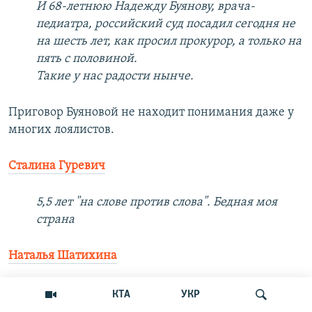
И 68-летнюю Надежду Буянову, врача-
педиатра, российский суд посадил сегодня не
на шесть лет, как просил прокурор, а только на
пять с половиной.
Такие у нас радости нынче.
Приговор Буяновой не находит понимания даже у
многих лоялистов.
Сталина Гуревич
5,5 лет "на слове против слова". Бедная моя
страна
Наталья Шатихина
Как вообще не стыдно? Суду не стыдно,
КТА
УКР
следствию не стыдно, прокурору не стыдно. И