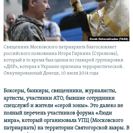
ПРИСОЕДИНЯЙТЕСЬ!
ПОБЕДИТЕЛЕЙ НЕ СУДЯТ?
КРЫМ.НЕПОКОРЕННЫЙ
ELIFBE
УКРАИНСКАЯ ПРОБЛЕМА КРЫМА
Все сайты RFE/RL
Священник Московского патриархата благословляет
российского полковника Игоря Гиркина (Стрелкова),
который в то время был одним из главарей группировки
«ДНР», которая в Украине признана террористической.
Оккупированный Донецк, 10 июля 2014 года
Боксеры, банкиры, священники, журналисты,
артисты, участники АТО, бывшие сотрудники
спецслужб и жители «серой зоны». Это далеко не
полный перечень участников форума «Люди
мира», который организовала УПЦ (Московского
патриархата) на территории Святогорской лавры. В