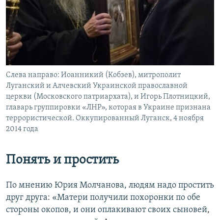
Слева направо: Иоанникий (Кобзев), митрополит
Луганский и Алчевский Украинской православной
церкви (Московского патриархата), и Игорь Плотницкий,
главарь группировки «ЛНР», которая в Украине признана
террористической. Оккупированный Луганск, 4 ноября
2014 года
Понять и простить
По мнению Юрия Молчанова, людям надо простить
друг друга: «Матери получили похоронки по обе
стороны окопов, и они оплакивают своих сыновей,