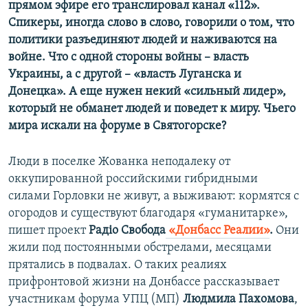
прямом эфире его транслировал канал «112».
Спикеры, иногда слово в слово, говорили о том, что
политики разъединяют людей и наживаются на
войне. Что с одной стороны войны – власть
Украины, а с другой – «власть Луганска и
Донецка». А еще нужен некий «сильный лидер»,
который не обманет людей и поведет к миру. Чьего
мира искали на форуме в Святогорске?
Люди в поселке Жованка неподалеку от
оккупированной российскими гибридными
силами Горловки не живут, а выживают: кормятся с
огородов и существуют благодаря «гуманитарке»,
пишет проект
Радiо Свобода
«Донбасс Реалии»
.
Они
жили под постоянными обстрелами, месяцами
прятались в подвалах. О таких реалиях
прифронтовой жизни на Донбассе рассказывает
участникам форума УПЦ (МП)
Людмила Пахомова
,