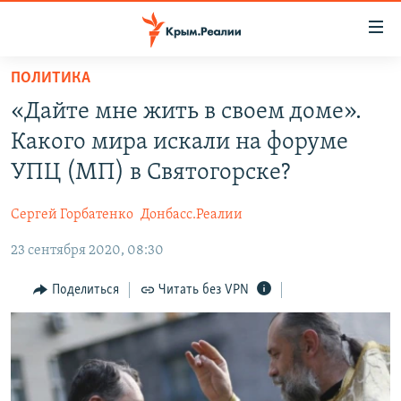
Доступность
ссылки
Вернуться
ПОЛИТИКА
к
НОВОСТИ
«Дайте мне жить в своем доме».
основному
СПЕЦПРОЕКТЫ
содержанию
Какого мира искали на форуме
ВОДА
Вернутся
ГРУЗ 200
УПЦ (МП) в Святогорске?
к
ИСТОРИЯ
КАРТА ВОЕННЫХ ОБЪЕКТОВ КРЫМА
главной
Сергей Горбатенко
Донбасс.Реалии
ЕЩЕ
11 ЛЕТ ОККУПАЦИИ КРЫМА. 11 ИСТОРИЙ СОПРОТИВЛЕНИЯ
навигации
Вернутся
23 сентября 2020, 08:30
РАДІО СВОБОДА
ИНТЕРАКТИВ
к
КАК ОБОЙТИ БЛОКИРОВКУ
ИНФОГРАФИКА
Поделиться
Читать без VPN
поиску
ТЕЛЕПРОЕКТ КРЫМ.РЕАЛИИ
Українською
СОВЕТЫ ПРАВОЗАЩИТНИКОВ
Qırımtatar
ПРОПАВШИЕ БЕЗ ВЕСТИ