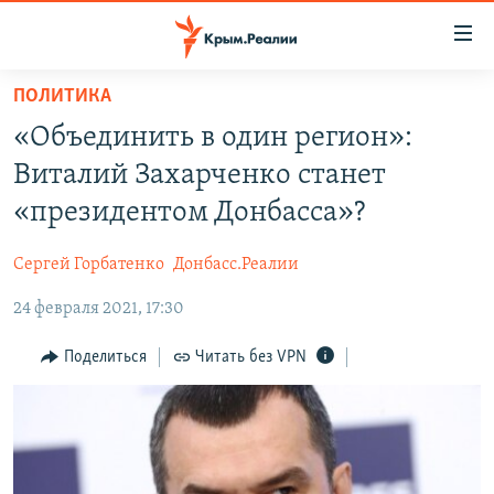
Доступность
ссылки
Вернуться
ПОЛИТИКА
к
НОВОСТИ
«Объединить в один регион»:
основному
СПЕЦПРОЕКТЫ
содержанию
Виталий Захарченко станет
ВОДА
Вернутся
ГРУЗ 200
«президентом Донбасса»?
к
ИСТОРИЯ
КАРТА ВОЕННЫХ ОБЪЕКТОВ КРЫМА
главной
Сергей Горбатенко
Донбасс.Реалии
ЕЩЕ
11 ЛЕТ ОККУПАЦИИ КРЫМА. 11 ИСТОРИЙ СОПРОТИВЛЕНИЯ
навигации
Вернутся
24 февраля 2021, 17:30
РАДІО СВОБОДА
ИНТЕРАКТИВ
к
КАК ОБОЙТИ БЛОКИРОВКУ
ИНФОГРАФИКА
Поделиться
Читать без VPN
поиску
ТЕЛЕПРОЕКТ КРЫМ.РЕАЛИИ
Українською
СОВЕТЫ ПРАВОЗАЩИТНИКОВ
Qırımtatar
ПРОПАВШИЕ БЕЗ ВЕСТИ