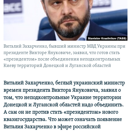
ПРИСОЕДИНЯЙТЕСЬ!
ПОБЕДИТЕЛЕЙ НЕ СУДЯТ?
КРЫМ.НЕПОКОРЕННЫЙ
ELIFBE
УКРАИНСКАЯ ПРОБЛЕМА КРЫМА
Все сайты RFE/RL
Виталий Захарченко, бывший министр МВД Украины при
президенте Викторе Януковиче, заявил, что готов стать
«президентом» после объединения неподконтрольных
Киеву территорий Донецкой и Луганской областей
Виталий Захарченко, беглый украинский министр
времен президента Виктора Януковича, заявил о
том, что неподконтрольные Украине территории
Донецкой и Луганской областей надо объединить.
А сам он не против стать «президентом» нового
квазигосударства. Что может означать появление
Виталия Захарченко в эфире российской