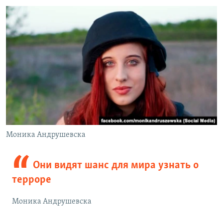
Моника Андрушевска
Они видят шанс для мира узнать о
терроре
Моника Андрушевска