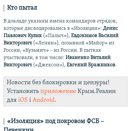
Кто пытал
В докладе указаны имена командиров отрядов,
которые дислоцировались в «Изоляции»:
Денис
Павлович Кулик
(«Палыч»),
Евдокимов Василий
Викторович
(«Ленин»), позывной «Майор» из
России, «Кузьмич» – из России. В пытках
участвовали, в том числе:
Иваненко Виталий
Викторович
(«Джексон»),
Евгений Бражников
.
Новости без блокировки и цензуры!
Установить
приложение
Крым.Реалии
для
iOS
і
Android
.
«Изоляция» под покровом ФСБ –
Печенкин