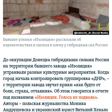
ПРИСОЕДИНЯЙТЕСЬ!
ПОБЕДИТЕЛЕЙ НЕ СУДЯТ?
КРЫМ.НЕПОКОРЕННЫЙ
ELIFBE
УКРАИНСКАЯ ПРОБЛЕМА КРЫМА
Все сайты RFE/RL
Бывшие узники «Изоляции» рассказали об
издевательствах и пытках в плену у гибридных сил России
До оккупации Донецка гибридными силами России
на территории бывшего завода «Изоляция»
устраивали разные культурные мероприятия. Когда
город начала контролировать группировка «ДНР», –
с территории завода звучат крики «как будто от
боли, страха, отчаяния». Об этом говорится в отчете
под названием
«Изоляция. Голоса из подвала»
.
Авторы – польская журналистка Моника
Андрушевска и украинский юрист Виталий Хекало