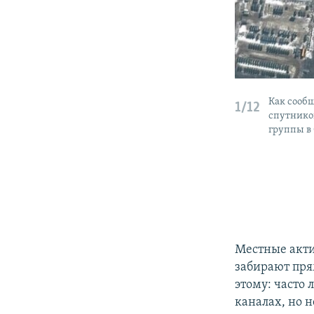
Как сообщ
1/12
спутнико
группы в 
Местные акти
забирают пря
этому: часто
каналах, но н