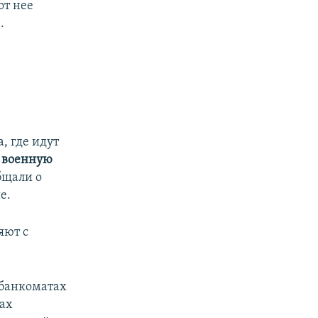
от нее
.
, где идут
у военную
бщали о
е.
яют с
 банкоматах
нах