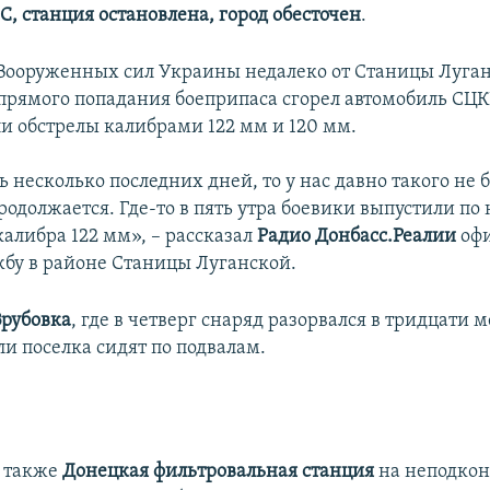
С, станция остановлена, город обесточен
.
Вооруженных сил Украины недалеко от Станицы Луганс
прямого попадания боеприпаса сгорел автомобиль СЦК
и обстрелы калибрами 122 мм и 120 мм.
ь несколько последних дней, то у нас давно такого не 
одолжается. Где-то в пять утра боевики выпустили по 
калибра 122 мм», – рассказал
Радио Донбасс.Реалии
офи
бу в районе Станицы Луганской.
Врубовка
, где в четверг снаряд разорвался в тридцати м
и поселка сидят по подвалам.
ь также
Донецкая фильтровальная станция
на неподко