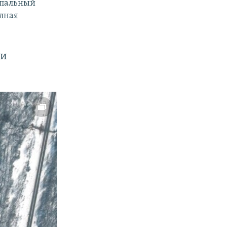
ипальный
олная
ки