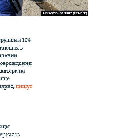
азрушены 104
отающая в
рушении
 повреждении
шахтера на
тише
лярно,
пишут
ницы
териалов