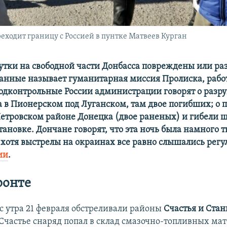
еходит границу с Россией в пунтке Матвеев Курган
утки на свободной части Донбасса повреждены или р
данные называет гуманитарная миссия Пролиска, раб
Подконтрольные России администрации говорят о раз
а в Пионерском под Луганском, там двое погибших; о
Петровском районе Донецка (двое раненых) и гибели 
тановке. Дончане говорят, что эта ночь была намного 
хотя выстрелы на окраинах все равно слышались регу
ии
.
ронте
 с утра 21 февраля обстреливали районы
Счастья и Ста
В Счастье снаряд попал в склад смазочно-топливных ма