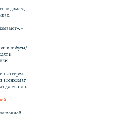
й
д
ят по домам,
д
ицах.
ызывают», –
оят автобусы/
одят к
овки
.
он из города
 в военкомат.
рит дончанин.
лей
.
упационной