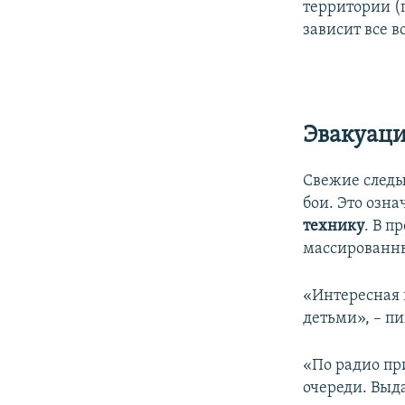
территории (
зависит все 
Эвакуаци
Свежие следы
бои. Это озна
технику
. В п
массированны
«Интересная 
детьми», – п
«По радио пр
очереди. Выда