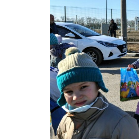
ПОБЕДИТЕЛЕЙ НЕ СУДЯТ?
КРЫМ.НЕПОКОРЕННЫЙ
ELIFBE
УКРАИНСКАЯ ПРОБЛЕМА КРЫМА