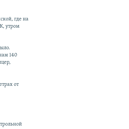
кой, где на
К, утром
было.
нам 140
цер,
етрах от
нтрольной