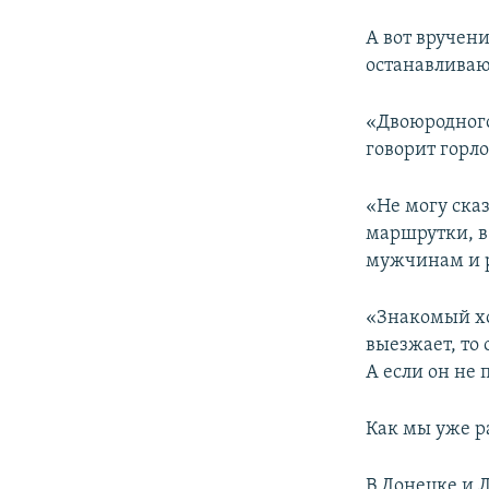
А вот вручени
останавливаю
«Двоюродного
говорит горл
«Не могу сказ
маршрутки, в
мужчинам и р
«Знакомый хот
выезжает, то 
А если он не 
Как мы уже р
В Донецке и 