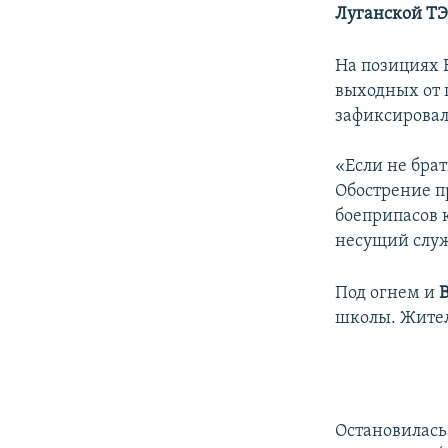
Луганской ТЭ
На позициях 
выходных от 
зафиксировал
«Если не брат
Обострение пр
боеприпасов 
несущий служ
Под огнем и
школы. Жител
Остановилас